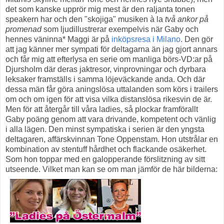
det som kanske upprör mig mest är den raljanta tonen
speakern har och den "skojiga" musiken à la
två ankor på
promenad
som ljudillustrerar exempelvis när Gaby och
hennes väninna* Maggi är på
inköpsresa i Milano
. Den gör
att jag känner mer sympati för deltagarna än jag gjort annars
och får mig att efterlysa en serie om manliga börs-VD:ar på
Djursholm där deras jaktresor, vinprovningar och dyrbara
leksaker framställs i samma löjeväckande anda. Och där
dessa män får göra aningslösa uttalanden som körs i trailers
om och om igen för att visa vilka distanslösa rikesvin de är.
Men för att återgår till våra ladies, så plockar framförallt
Gaby poäng genom att vara drivande, kompetent och vänlig
i alla lägen. Den minst sympatiska i serien är den yngsta
deltagaren, affärskvinnan Tone Oppenstam. Hon utstrålar en
kombination av stentuff hårdhet och flackande osäkerhet.
Som hon toppar med en galopperande förslitzning av sitt
utseende. Vilket man kan se om man jämför de här bilderna: