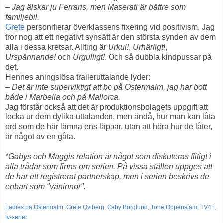
– Jag älskar ju Ferraris, men Maserati är bättre som
familjebil.
Grete
personifierar överklassens fixering vid positivism. Jag
tror nog att ett negativt synsätt är den största synden av dem
alla i dessa kretsar. Allting är
Urkul!
,
Urhärligt!
,
Urspännande!
och
Urgulligt!
. Och så dubbla kindpussar på
det.
Hennes aningslösa traileruttalande lyder:
– Det är inte superviktigt att bo på Östermalm, jag har bott
både i Marbella och på Mallorca.
Jag förstår också att det är produktionsbolagets uppgift att
locka ur dem dylika uttalanden, men ändå, hur man kan låta
ord som de här lämna ens läppar, utan att höra hur de låter,
är något av en gåta.
*Gabys och Maggis relation är något som diskuteras flitigt i
alla trådar som finns om serien. På vissa ställen uppges att
de har ett registrerat partnerskap, men i serien beskrivs de
enbart som "väninnor".
Ladies på Östermalm
,
Grete Qviberg
,
Gaby Borglund
,
Tone Oppenstam
,
TV4+
,
tv-serier