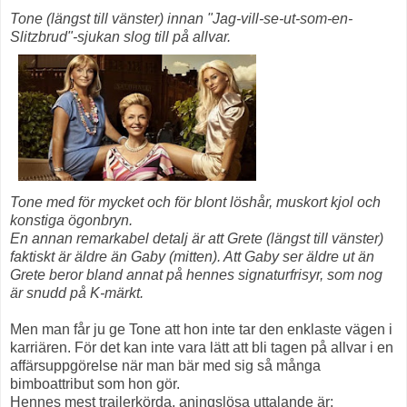
Tone (längst till vänster) innan "Jag-vill-se-ut-som-en-
Slitzbrud"-sjukan slog till på allvar.
Tone med för mycket och för blont löshår, muskort kjol och
konstiga ögonbryn.
En annan remarkabel detalj är att Grete (längst till vänster)
faktiskt är äldre än Gaby (mitten). Att Gaby ser äldre ut än
Grete beror bland annat på hennes signaturfrisyr, som nog
är snudd på K-märkt.
Men man får ju ge Tone att hon inte tar den enklaste vägen i
karriären. För det kan inte vara lätt att bli tagen på allvar i en
affärsuppgörelse när man bär med sig så många
bimboattribut som hon gör.
Hennes mest trailerkörda, aningslösa uttalande är: