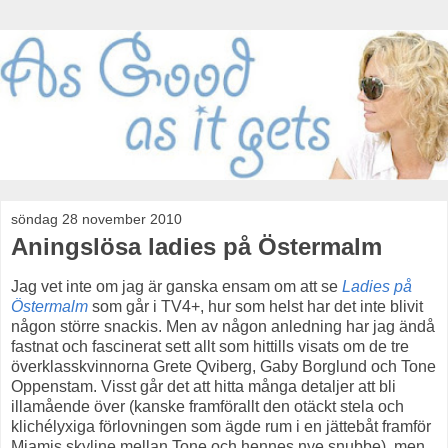
söndag 28 november 2010
Aningslösa ladies på Östermalm
Jag vet inte om jag är ganska ensam om att se
Ladies på
Östermalm
som går i TV4+, hur som helst har det inte blivit
någon större snackis. Men av någon anledning har jag ändå
fastnat och fascinerat sett allt som hittills visats om de tre
överklasskvinnorna Grete Qviberg, Gaby Borglund och Tone
Oppenstam. Visst går det att hitta många detaljer att bli
illamående över (kanske framförallt den otäckt stela och
klichélyxiga förlovningen som ägde rum i en jättebåt framför
Miamis skyline mellan Tone och hennes nye snubbe), men