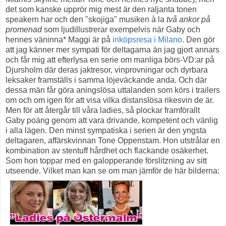
det som kanske upprör mig mest är den raljanta tonen
speakern har och den "skojiga" musiken à la
två ankor på
promenad
som ljudillustrerar exempelvis när Gaby och
hennes väninna* Maggi är på
inköpsresa i Milano
. Den gör
att jag känner mer sympati för deltagarna än jag gjort annars
och får mig att efterlysa en serie om manliga börs-VD:ar på
Djursholm där deras jaktresor, vinprovningar och dyrbara
leksaker framställs i samma löjeväckande anda. Och där
dessa män får göra aningslösa uttalanden som körs i trailers
om och om igen för att visa vilka distanslösa rikesvin de är.
Men för att återgår till våra ladies, så plockar framförallt
Gaby poäng genom att vara drivande, kompetent och vänlig
i alla lägen. Den minst sympatiska i serien är den yngsta
deltagaren, affärskvinnan Tone Oppenstam. Hon utstrålar en
kombination av stentuff hårdhet och flackande osäkerhet.
Som hon toppar med en galopperande förslitzning av sitt
utseende. Vilket man kan se om man jämför de här bilderna: