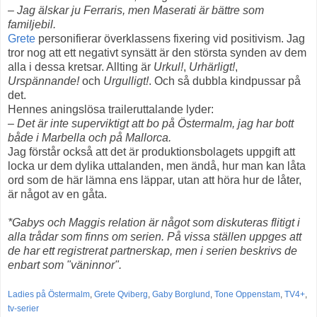
– Jag älskar ju Ferraris, men Maserati är bättre som
familjebil.
Grete
personifierar överklassens fixering vid positivism. Jag
tror nog att ett negativt synsätt är den största synden av dem
alla i dessa kretsar. Allting är
Urkul!
,
Urhärligt!
,
Urspännande!
och
Urgulligt!
. Och så dubbla kindpussar på
det.
Hennes aningslösa traileruttalande lyder:
– Det är inte superviktigt att bo på Östermalm, jag har bott
både i Marbella och på Mallorca.
Jag förstår också att det är produktionsbolagets uppgift att
locka ur dem dylika uttalanden, men ändå, hur man kan låta
ord som de här lämna ens läppar, utan att höra hur de låter,
är något av en gåta.
*Gabys och Maggis relation är något som diskuteras flitigt i
alla trådar som finns om serien. På vissa ställen uppges att
de har ett registrerat partnerskap, men i serien beskrivs de
enbart som "väninnor".
Ladies på Östermalm
,
Grete Qviberg
,
Gaby Borglund
,
Tone Oppenstam
,
TV4+
,
tv-serier