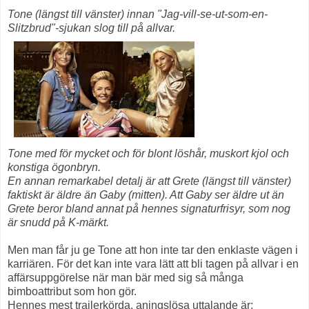
Tone (längst till vänster) innan "Jag-vill-se-ut-som-en-
Slitzbrud"-sjukan slog till på allvar.
Tone med för mycket och för blont löshår, muskort kjol och
konstiga ögonbryn.
En annan remarkabel detalj är att Grete (längst till vänster)
faktiskt är äldre än Gaby (mitten). Att Gaby ser äldre ut än
Grete beror bland annat på hennes signaturfrisyr, som nog
är snudd på K-märkt.
Men man får ju ge Tone att hon inte tar den enklaste vägen i
karriären. För det kan inte vara lätt att bli tagen på allvar i en
affärsuppgörelse när man bär med sig så många
bimboattribut som hon gör.
Hennes mest trailerkörda, aningslösa uttalande är: