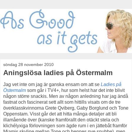
söndag 28 november 2010
Aningslösa ladies på Östermalm
Jag vet inte om jag är ganska ensam om att se
Ladies på
Östermalm
som går i TV4+, hur som helst har det inte blivit
någon större snackis. Men av någon anledning har jag ändå
fastnat och fascinerat sett allt som hittills visats om de tre
överklasskvinnorna Grete Qviberg, Gaby Borglund och Tone
Oppenstam. Visst går det att hitta många detaljer att bli
illamående över (kanske framförallt den otäckt stela och
klichélyxiga förlovningen som ägde rum i en jättebåt framför
Miamis skyline mellan Tone och hennes nye snubbe), men