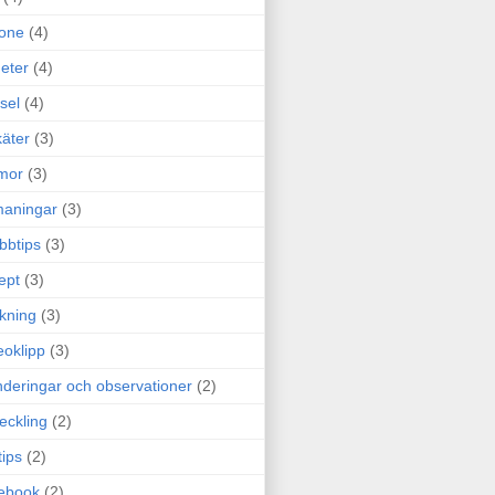
one
(4)
eter
(4)
sel
(4)
äter
(3)
mor
(3)
maningar
(3)
bbtips
(3)
ept
(3)
ckning
(3)
eoklipp
(3)
deringar och observationer
(2)
eckling
(2)
tips
(2)
ebook
(2)