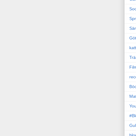
Soc
Sp
Sä
Gö
kat
Trä
Fil
rec
Böc
Ma
Yo
#B
Gul
blo