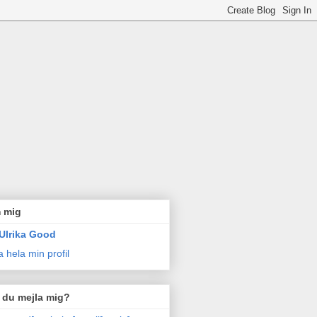
 mig
Ulrika Good
a hela min profil
l du mejla mig?