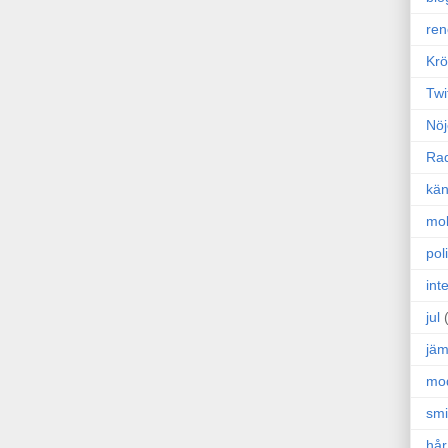
ren
Krö
Twi
Nöj
Ra
kän
mo
poli
int
jul
jäm
mo
sm
hår