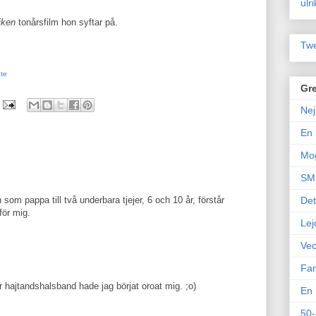
ulr
iken
tonårsfilm hon syftar på.
Twe
nte
Gre
Nej
En 
Mo
SM 
 som pappa till två underbara tjejer, 6 och 10 år, förstår
Det
för mig.
Lej
Vec
Fam
ar hajtandshalsband hade jag börjat oroat mig. ;o)
En 
50-