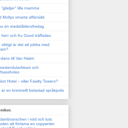
"glädjer" lilla mamma
 Mollys smarta affärsidé
u en medelåldersfredag
 herr och fru Good träffades.
 viktigt är det att jobba med
lam?
rdans till Van Halen
esterslutarblues och
fsassholes
lon Hotel – eller Fawlty Towers?
 är en kriminellt belastad språkpolis
nikor.
lambranschen i nöd och lust.
sten att förlama en copywriter.