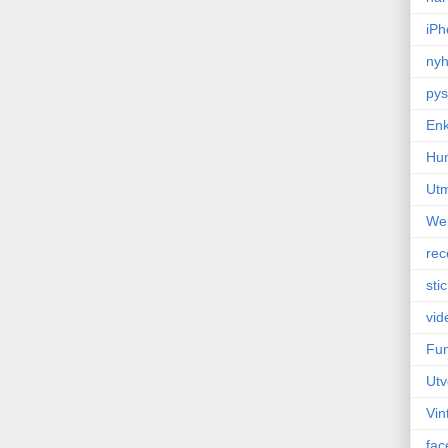
iPh
nyh
pys
Enk
Hu
Ut
We
rec
sti
vid
Fun
Utv
Vin
fac