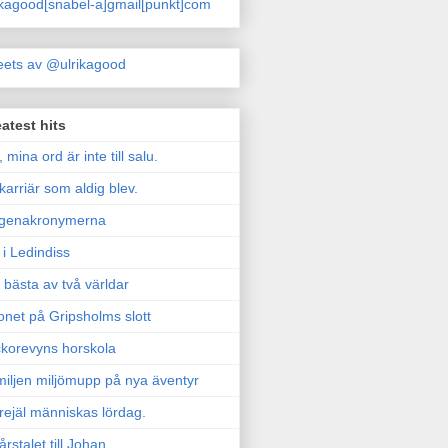
ikagood[snabel-a]gmail[punkt]com
ets av @ulrikagood
atest hits
, mina ord är inte till salu.
karriär som aldig blev.
genakronymerna
i Ledindiss
 bästa av två världar
onet på Gripsholms slott
korevyns horskola
iljen miljömupp på nya äventyr
rejäl människas lördag.
årstalet till Johan