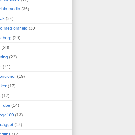
iala media
(36)
råk
(34)
rö med omnejd
(30)
teborg
(29)
t
(28)
ning
(22)
m
(21)
ensioner
(19)
ker
(17)
t
(17)
uTube
(14)
logg100
(13)
dägget
(12)
ggtips
(12)