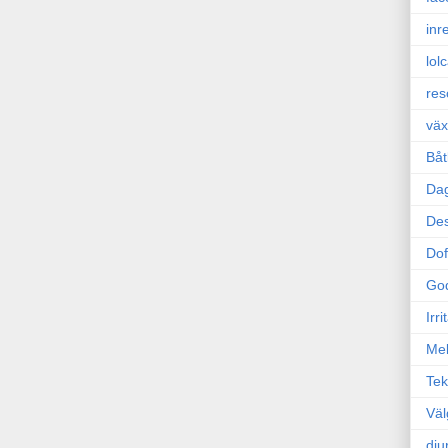
inr
lol
res
väx
Båt
Da
Des
Dof
Go
Irr
Mel
Tek
Väl
dju