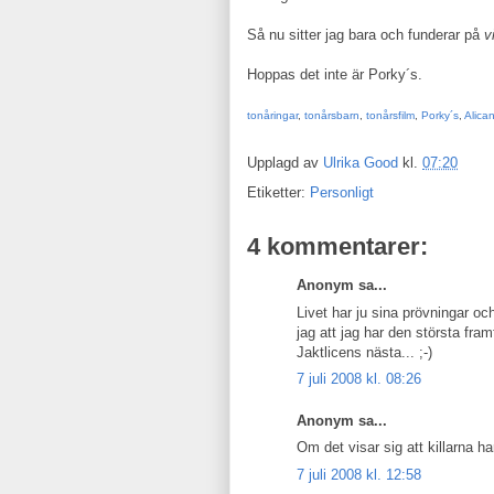
Så nu sitter jag bara och funderar på
v
Hoppas det inte är Porky´s.
tonåringar
,
tonårsbarn
,
tonårsfilm
,
Porky´s
,
Alica
Upplagd av
Ulrika Good
kl.
07:20
Etiketter:
Personligt
4 kommentarer:
Anonym sa...
Livet har ju sina prövningar och
jag att jag har den största fram
Jaktlicens nästa... ;-)
7 juli 2008 kl. 08:26
Anonym sa...
Om det visar sig att killarna h
7 juli 2008 kl. 12:58