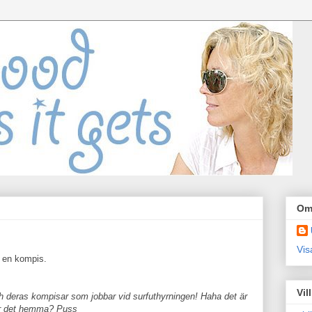
Om
Vis
å en kompis.
Vil
och deras kompisar som jobbar vid surfuthyrningen! Haha det är
 är det hemma? Puss