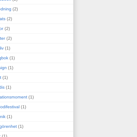
edning
(2)
cats
(2)
or
(2)
ter
(2)
liv
(1)
gbok
(1)
ign
(1)
t
(1)
dis
(1)
itationsmoment
(1)
odifestival
(1)
nik
(1)
görenhet
(1)
r
(1)