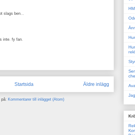
HM 
ot slags ben...
Odd
Änn
Hur
inte. fy fan.
Hur
rek
Sty
Sem
che
Startsida
Äldre inlägg
Ava
Jag
 på:
Kommentarer till inlägget (Atom)
Krö
Rek
Kon