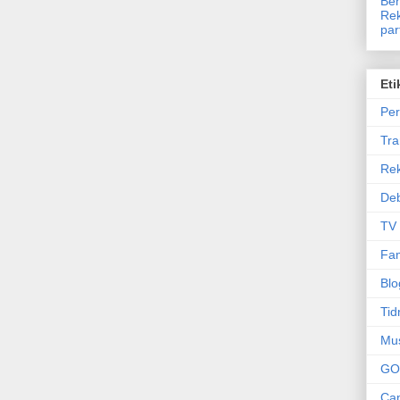
Ben
Rek
par
Eti
Per
Tr
Re
Deb
TV
Fam
Blo
Tid
Mu
GO
Can