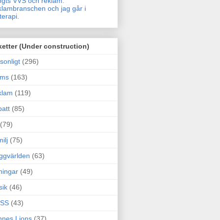
gts VVS och reklam.
lambranschen och jag går i
terapi.
ketter (Under construction)
sonligt
(296)
ams
(163)
klam
(119)
att
(85)
(79)
ilj
(75)
ggvärlden
(63)
ningar
(49)
sik
(46)
SS
(43)
nes Lions
(37)