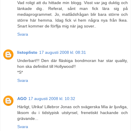
Vad roligt att du hittade min blogg. Visst var jag duktig och
länkade dig.. Referat, sånt man fick lära sig på
mediaprogrammet. Jo, matlådsfrågan blir bara större och
större här hemma. Idag fick vi hem några nya från Ikea.
Snart kommer de förflja mig när jag sover..
Svara
listoplisto
17 augusti 2008 kl. 08:31
Underbart!!! Den där fläskiga bondmoran har star quality,
hon ska definitivt till Hollywood!!
*S*
Svara
AGO
17 augusti 2008 kl. 10:32
Härligt, Ulrika! Lillebror Jonas och svägerska Mia är ljuvliga,
liksom du i tidstypisk utstyrsel, frenetiskt hackande och
grävande...
Svara