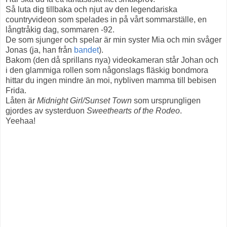
Så luta dig tillbaka och njut av den legendariska
countryvideon som spelades in på vårt sommarställe, en
långtråkig dag, sommaren -92.
De som sjunger och spelar är min syster Mia och min svåger
Jonas (ja, han från
bandet
).
Bakom (den då sprillans nya) videokameran står Johan och
i den glammiga rollen som någonslags fläskig bondmora
hittar du ingen mindre än moi, nybliven mamma till bebisen
Frida.
Låten är
Midnight Girl/Sunset Town
som ursprungligen
gjordes av systerduon
Sweethearts of the Rodeo
.
Yeehaa!