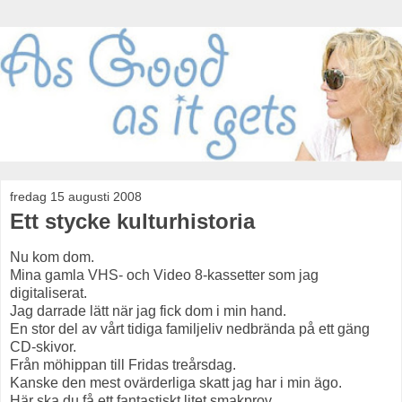
fredag 15 augusti 2008
Ett stycke kulturhistoria
Nu kom dom.
Mina gamla VHS- och Video 8-kassetter som jag
digitaliserat.
Jag darrade lätt när jag fick dom i min hand.
En stor del av vårt tidiga familjeliv nedbrända på ett gäng
CD-skivor.
Från möhippan till Fridas treårsdag.
Kanske den mest ovärderliga skatt jag har i min ägo.
Här ska du få ett fantastiskt litet smakprov.