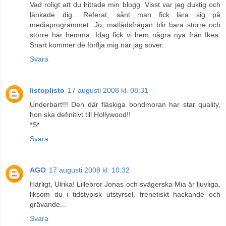
Vad roligt att du hittade min blogg. Visst var jag duktig och
länkade dig.. Referat, sånt man fick lära sig på
mediaprogrammet. Jo, matlådsfrågan blir bara större och
större här hemma. Idag fick vi hem några nya från Ikea.
Snart kommer de förflja mig när jag sover..
Svara
listoplisto
17 augusti 2008 kl. 08:31
Underbart!!! Den där fläskiga bondmoran har star quality,
hon ska definitivt till Hollywood!!
*S*
Svara
AGO
17 augusti 2008 kl. 10:32
Härligt, Ulrika! Lillebror Jonas och svägerska Mia är ljuvliga,
liksom du i tidstypisk utstyrsel, frenetiskt hackande och
grävande...
Svara