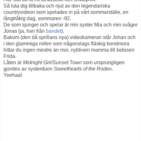
Så luta dig tillbaka och njut av den legendariska
countryvideon som spelades in på vårt sommarställe, en
långtråkig dag, sommaren -92.
De som sjunger och spelar är min syster Mia och min svåger
Jonas (ja, han från
bandet
).
Bakom (den då sprillans nya) videokameran står Johan och
i den glammiga rollen som någonslags fläskig bondmora
hittar du ingen mindre än moi, nybliven mamma till bebisen
Frida.
Låten är
Midnight Girl/Sunset Town
som ursprungligen
gjordes av systerduon
Sweethearts of the Rodeo
.
Yeehaa!