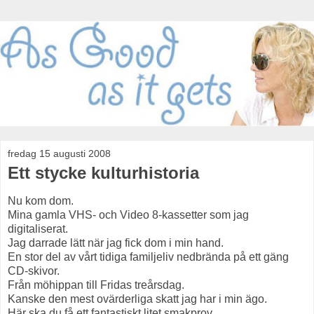
fredag 15 augusti 2008
Ett stycke kulturhistoria
Nu kom dom.
Mina gamla VHS- och Video 8-kassetter som jag
digitaliserat.
Jag darrade lätt när jag fick dom i min hand.
En stor del av vårt tidiga familjeliv nedbrända på ett gäng
CD-skivor.
Från möhippan till Fridas treårsdag.
Kanske den mest ovärderliga skatt jag har i min ägo.
Här ska du få ett fantastiskt litet smakprov.