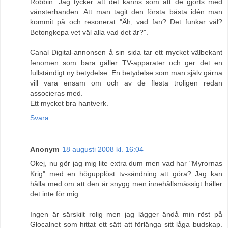
Robbin: Jag tycker att det känns som att de gjorts med
vänsterhanden. Att man tagit den första bästa idén man
kommit på och resonerat "Äh, vad fan? Det funkar väl?
Betongkepa vet väl alla vad det är?".
Canal Digital-annonsen å sin sida tar ett mycket välbekant
fenomen som bara gäller TV-apparater och ger det en
fullständigt ny betydelse. En betydelse som man själv gärna
vill vara ensam om och av de flesta troligen redan
associeras med.
Ett mycket bra hantverk.
Svara
Anonym
18 augusti 2008 kl. 16:04
Okej, nu gör jag mig lite extra dum men vad har "Myrornas
Krig" med en högupplöst tv-sändning att göra? Jag kan
hålla med om att den är snygg men innehållsmässigt håller
det inte för mig.
Ingen är särskilt rolig men jag lägger ändå min röst på
Glocalnet som hittat ett sätt att förlänga sitt låga budskap.