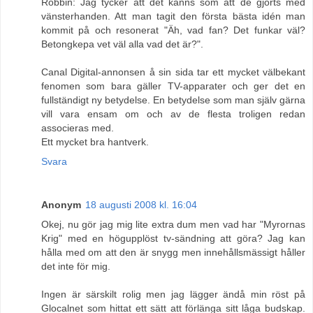
Robbin: Jag tycker att det känns som att de gjorts med
vänsterhanden. Att man tagit den första bästa idén man
kommit på och resonerat "Äh, vad fan? Det funkar väl?
Betongkepa vet väl alla vad det är?".
Canal Digital-annonsen å sin sida tar ett mycket välbekant
fenomen som bara gäller TV-apparater och ger det en
fullständigt ny betydelse. En betydelse som man själv gärna
vill vara ensam om och av de flesta troligen redan
associeras med.
Ett mycket bra hantverk.
Svara
Anonym
18 augusti 2008 kl. 16:04
Okej, nu gör jag mig lite extra dum men vad har "Myrornas
Krig" med en högupplöst tv-sändning att göra? Jag kan
hålla med om att den är snygg men innehållsmässigt håller
det inte för mig.
Ingen är särskilt rolig men jag lägger ändå min röst på
Glocalnet som hittat ett sätt att förlänga sitt låga budskap.