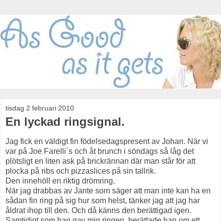
tisdag 2 februari 2010
En lyckad ringsignal.
Jag fick en väldigt fin födelsedagspresent av Johan. När vi
var på Joe Farelli´s och åt brunch i söndags så låg det
plötsligt en liten ask på brickrännan där man står för att
plocka på ribs och pizzaslices på sin tallrik.
Den innehöll en riktig drömring.
När jag drabbas av Jante som säger att man inte kan ha en
sådan fin ring på sig hur som helst, tänker jag att jag har
åldrat ihop till den. Och då känns den berättigad igen.
Samtidigt som han gav mig ringen, berättade han om ett