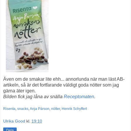
Även om de smakar lite ehh... annorlunda när man läst AB-
artikeln, så är det fortfarande väldigt goda nötter som jag
gärna äter igen.
Bilden fick jag låna av snälla
Receptomaten
.
Risenta
,
snacks
,
Anja Pärson
,
nötter
,
Henrik Schyffert
Ulrika Good
kl.
19:10
Dela