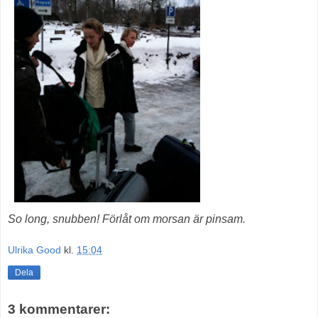
So long, snubben! Förlåt om morsan är pinsam.
Ulrika Good
kl.
15:04
Dela
3 kommentarer: