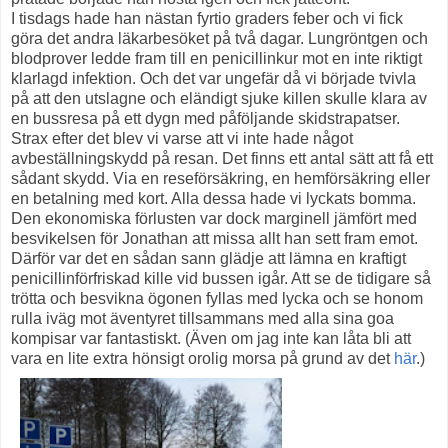
I tisdags hade han nästan fyrtio graders feber och vi fick
göra det andra läkarbesöket på två dagar. Lungröntgen och
blodprover ledde fram till en penicillinkur mot en inte riktigt
klarlagd infektion. Och det var ungefär då vi började tvivla
på att den utslagne och eländigt sjuke killen skulle klara av
en bussresa på ett dygn med påföljande skidstrapatser.
Strax efter det blev vi varse att vi inte hade något
avbeställningskydd på resan. Det finns ett antal sätt att få ett
sådant skydd. Via en reseförsäkring, en hemförsäkring eller
en betalning med kort. Alla dessa hade vi lyckats bomma.
Den ekonomiska förlusten var dock marginell jämfört med
besvikelsen för Jonathan att missa allt han sett fram emot.
Därför var det en sådan sann glädje att lämna en kraftigt
penicillinförfriskad kille vid bussen igår. Att se de tidigare så
trötta och besvikna ögonen fyllas med lycka och se honom
rulla iväg mot äventyret tillsammans med alla sina goa
kompisar var fantastiskt. (Även om jag inte kan låta bli att
vara en lite extra hönsigt orolig morsa på grund av det
här
.)