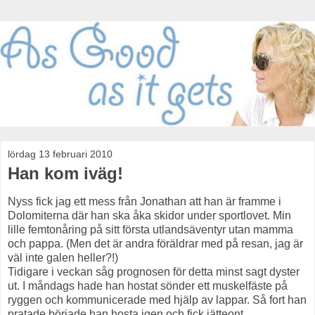
lördag 13 februari 2010
Han kom iväg!
Nyss fick jag ett mess från Jonathan att han är framme i
Dolomiterna där han ska åka skidor under sportlovet. Min
lille femtonåring på sitt första utlandsäventyr utan mamma
och pappa. (Men det är andra föräldrar med på resan, jag är
väl inte galen heller?!)
Tidigare i veckan såg prognosen för detta minst sagt dyster
ut. I måndags hade han hostat sönder ett muskelfäste på
ryggen och kommunicerade med hjälp av lappar. Så fort han
pratade började han hosta igen och fick jätteont.