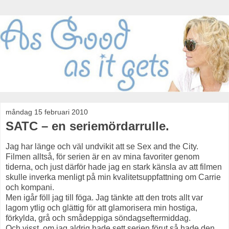
måndag 15 februari 2010
SATC – en seriemördarrulle.
Jag har länge och väl undvikit att se Sex and the City.
Filmen alltså, för serien är en av mina favoriter genom
tiderna, och just därför hade jag en stark känsla av att filmen
skulle inverka menligt på min kvalitetsuppfattning om Carrie
och kompani.
Men igår föll jag till föga. Jag tänkte att den trots allt var
lagom ytlig och glättig för att glamorisera min hostiga,
förkylda, grå och smådeppiga söndagseftermiddag.
Och visst, om jag aldrig hade sett serien förut så hade den