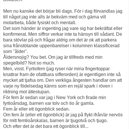
Men nu kanske det börjar bli dags. För i dag förvandlas jag
till något jag inte alls är bekväm med och gärna vill
motarbeta, både fysiskt och mentalt.
Det som händer är ingenting jag vare sig har bekräftat eller
konfirmerat. Men siffror verkar inte ta hänsyn till sådant. De
bara stövlar på och frågar aldrig om det är ok att parkera
sina frånstötande uppenbarelser i kolumnen klassificerad
som "ålder".
Åldersnojig? You bet. Om jag är tillfreds med min
spegelbild? Not so much.
Men, visst. Fyrtiofem (jag ryser när mina fingertoppar
knattrar fram de ofattbara sifferorden) är egentligen inte så
mycket att tjafsa om. Den verkliga ångesten handlar om att
varje ny födelsedag känns som en rejäl spark i röven i
riktning mot ättestupan.
För fem år sedan var jag i New York och firade min
fyrtioårsdag, barnen var tolv och tio år gamla.
Fem år eller ett ögonblick sedan.
Om fem år (eller ett ögonblick) är jag på flykt ifrån/är nervös
för mitt femtioårskalas, barnen är tjugotvå och tjugo.
Och efter det är det bara ett ögonblick till...