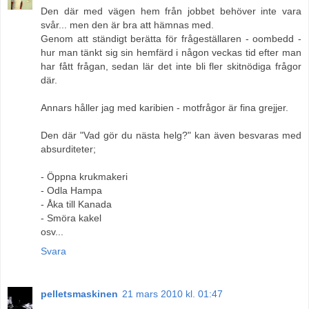
Den där med vägen hem från jobbet behöver inte vara
svår... men den är bra att hämnas med.
Genom att ständigt berätta för frågeställaren - oombedd -
hur man tänkt sig sin hemfärd i någon veckas tid efter man
har fått frågan, sedan lär det inte bli fler skitnödiga frågor
där.
Annars håller jag med karibien - motfrågor är fina grejjer.
Den där "Vad gör du nästa helg?" kan även besvaras med
absurditeter;
- Öppna krukmakeri
- Odla Hampa
- Åka till Kanada
- Smöra kakel
osv...
Svara
pelletsmaskinen
21 mars 2010 kl. 01:47