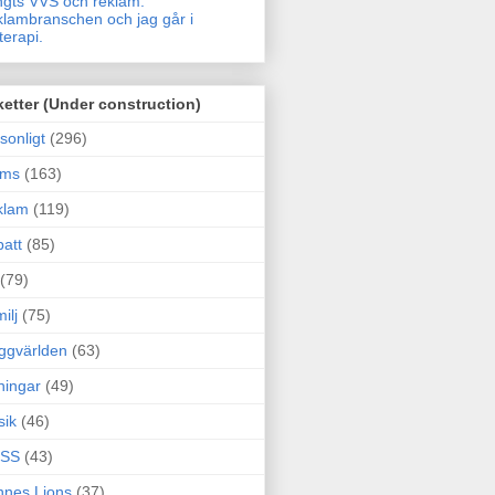
gts VVS och reklam.
lambranschen och jag går i
terapi.
ketter (Under construction)
sonligt
(296)
ams
(163)
klam
(119)
att
(85)
(79)
ilj
(75)
ggvärlden
(63)
ningar
(49)
sik
(46)
SS
(43)
nes Lions
(37)