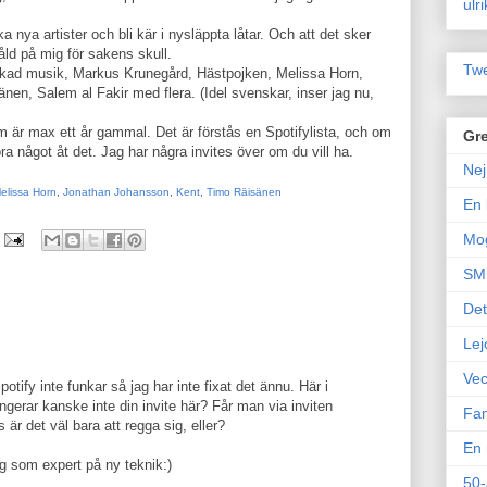
ulr
a nya artister och bli kär i nysläppta låtar. Och att det sker
våld på mig för sakens skull.
Twe
älskad musik, Markus Krunegård, Hästpojken, Melissa Horn,
en, Salem al Fakir med flera. (Idel svenskar, inser jag nu,
 är max ett år gammal. Det är förstås en Spotifylista, och om
Gre
a något åt det. Jag har några invites över om du vill ha.
Nej
elissa Horn
,
Jonathan Johansson
,
Kent
,
Timo Räisänen
En 
Mo
SM 
Det
Lej
Vec
potify inte funkar så jag har inte fixat det ännu. Här i
ngerar kanske inte din invite här? Får man via inviten
Fam
 är det väl bara att regga sig, eller?
En 
ig som expert på ny teknik:)
50-