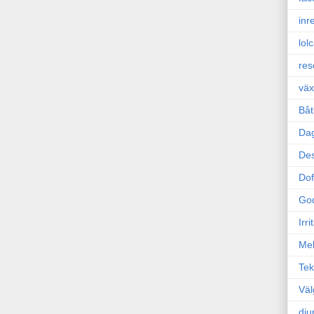
inr
lol
res
väx
Båt
Da
Des
Dof
Go
Irr
Mel
Tek
Väl
dju