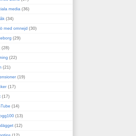
iala media
(36)
råk
(34)
rö med omnejd
(30)
teborg
(29)
t
(28)
ning
(22)
m
(21)
ensioner
(19)
ker
(17)
t
(17)
uTube
(14)
logg100
(13)
dägget
(12)
ggtips
(12)