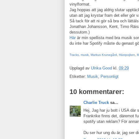
vinylformat.
Jag hoppas att jag aldrig slutar upptäck
utan att jag krystar fram det eller gör 
Så tack för att ni gör så bra och lätt
Jonathan Johansson, Kent, Timo Räisän
dessutom.)
Här
är min spellista med bra musik som
du inte har Spotify måste du genast gör
Tracks
,
musik
,
Markus Krunegård
,
Hästpojken
,
M
Upplagd av
Ulrika Good
kl.
09:29
Etiketter:
Musik
,
Personligt
10 kommentarer:
Charlie Truck
sa...
Hej, Jag har ju bott i USA där s
Frankrike finns det, däremot fu
spotify utan reklam? För annars
Du ser hur ung du är, jag ser d