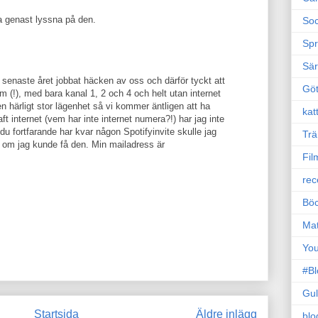
ka genast lyssna på den.
Soc
Sp
Sä
 senaste året jobbat häcken av oss och därför tyckt att
Gö
vm (!), med bara kanal 1, 2 och 4 och helt utan internet
ll en härligt stor lägenhet så vi kommer äntligen att ha
kat
aft internet (vem har inte internet numera?!) har jag inte
 du fortfarande har kvar någon Spotifyinvite skulle jag
Trä
ad om jag kunde få den. Min mailadress är
Fil
rec
Böc
Ma
Yo
#B
Gul
Startsida
Äldre inlägg
blo