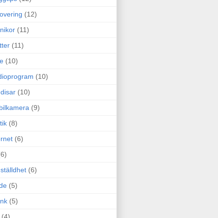
overing
(12)
nikor
(11)
tter
(11)
e
(10)
dioprogram
(10)
disar
(10)
bilkamera
(9)
tik
(8)
ernet
(6)
(6)
ställdhet
(6)
de
(5)
ink
(5)
(4)