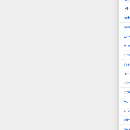
iPh
nyh
pys
Enk
Hu
Ut
We
rec
sti
vid
Fun
Utv
Vin
fac