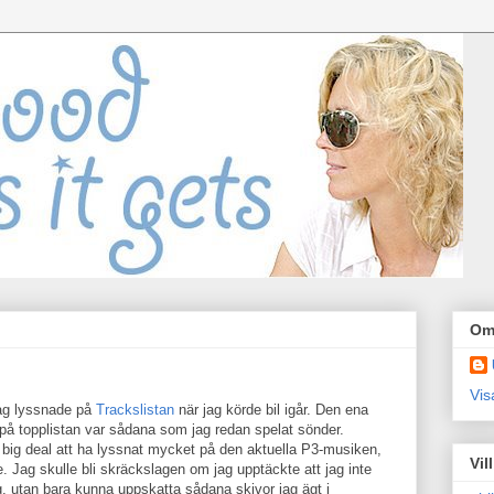
Om
Vis
jag lyssnade på
Trackslistan
när jag körde bil igår. Den ena
 på topplistan var sådana som jag redan spelat sönder.
 big deal att ha lyssnat mycket på den aktuella P3-musiken,
Vil
. Jag skulle bli skräckslagen om jag upptäckte att jag inte
, utan bara kunna uppskatta sådana skivor jag ägt i