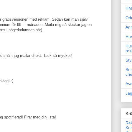
HM 
Odd
l är gratisversionen med reklam. Sedan kan man själv
remium för 99:- i månaden. Maila mig så skickar jag en
Änn
finns i högerkolumnen här).
Hur
Hur
rek
ad snällt jag mailar direkt. Tack så mycket!
Sty
Sem
che
nlägg! :)
Ava
Jag
Krö
 spotifierad! Firar med din lista!
Rek
Kon