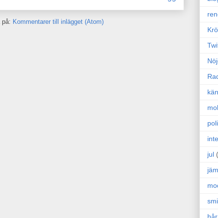
ren
 på:
Kommentarer till inlägget (Atom)
Krö
Twi
Nöj
Ra
kän
mo
poli
int
jul
jäm
mo
sm
hår