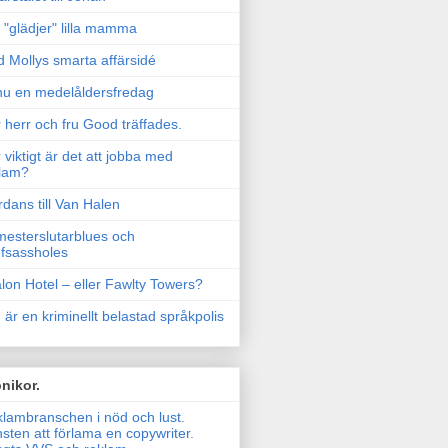
"glädjer" lilla mamma
 Mollys smarta affärsidé
u en medelåldersfredag
 herr och fru Good träffades.
 viktigt är det att jobba med
lam?
rdans till Van Halen
esterslutarblues och
fsassholes
lon Hotel – eller Fawlty Towers?
 är en kriminellt belastad språkpolis
nikor.
lambranschen i nöd och lust.
sten att förlama en copywriter.