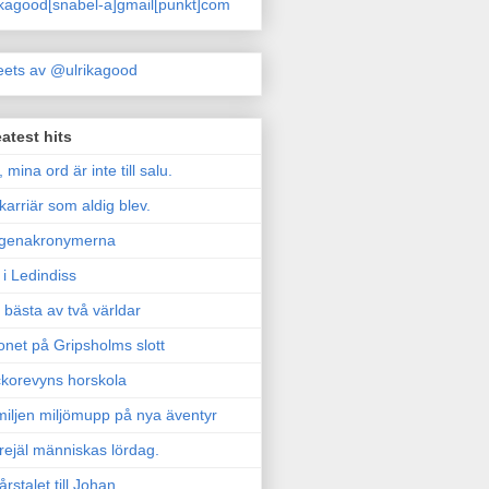
ikagood[snabel-a]gmail[punkt]com
ets av @ulrikagood
atest hits
, mina ord är inte till salu.
karriär som aldig blev.
genakronymerna
i Ledindiss
 bästa av två världar
onet på Gripsholms slott
korevyns horskola
iljen miljömupp på nya äventyr
rejäl människas lördag.
årstalet till Johan