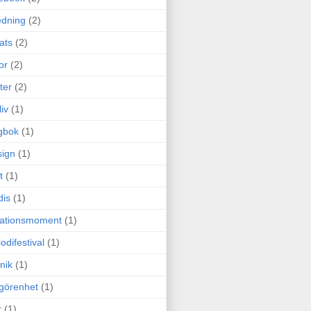
edning
(2)
cats
(2)
or
(2)
ter
(2)
liv
(1)
gbok
(1)
ign
(1)
t
(1)
dis
(1)
itationsmoment
(1)
odifestival
(1)
nik
(1)
görenhet
(1)
r
(1)