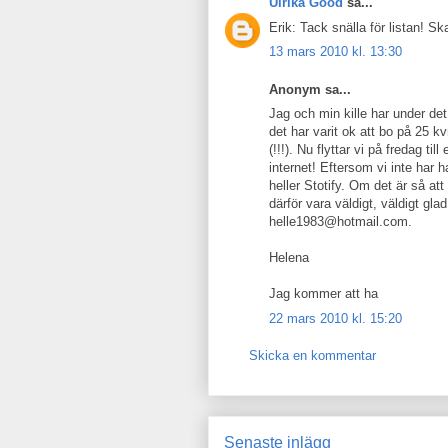
Ulrika Good
sa...
Erik: Tack snälla för listan! S
13 mars 2010 kl. 13:30
Anonym sa...
Jag och min kille har under det
det har varit ok att bo på 25 k
(!!!). Nu flyttar vi på fredag ti
internet! Eftersom vi inte har h
heller Stotify. Om det är så att
därför vara väldigt, väldigt gl
helle1983@hotmail.com.
Helena
Jag kommer att ha
22 mars 2010 kl. 15:20
Skicka en kommentar
Senaste inlägg