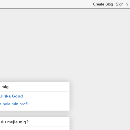
 mig
Ulrika Good
a hela min profil
l du mejla mig?