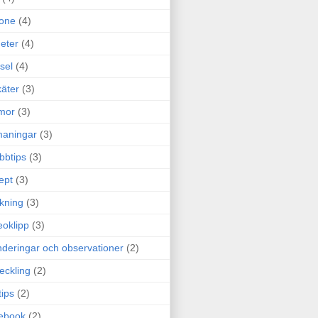
one
(4)
eter
(4)
sel
(4)
äter
(3)
mor
(3)
maningar
(3)
bbtips
(3)
ept
(3)
ckning
(3)
eoklipp
(3)
deringar och observationer
(2)
eckling
(2)
tips
(2)
ebook
(2)