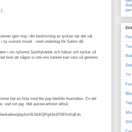
Ben
Rek
par
:)
Eti
känner igen mig i din beskrivning av lyckan när det väl
Per
är i ny svensk musik - med undantag för Salem då.
Tr
len i sin nyfunna Spotifykärlek och hälsar och tackar så
Re
uffad över att någon vi inte ens känner kan vara så generös
Deb
TV
Fam
Blo
mmer här en lista med lite pop härifrån Australien. En del
Tid
e, vad vet jag. Idel aussie-artister alltså.
Mu
/cyberkallen/playlist/4LNsKQPg41b1P097mKqEds
GO
Can