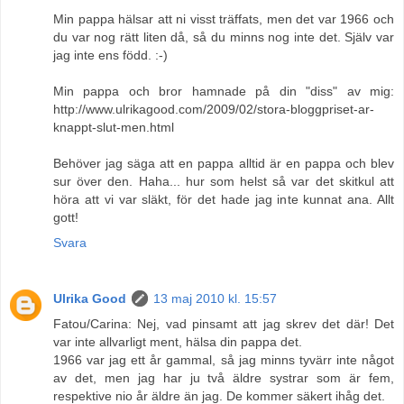
Min pappa hälsar att ni visst träffats, men det var 1966 och
du var nog rätt liten då, så du minns nog inte det. Själv var
jag inte ens född. :-)
Min pappa och bror hamnade på din "diss" av mig:
http://www.ulrikagood.com/2009/02/stora-bloggpriset-ar-
knappt-slut-men.html
Behöver jag säga att en pappa alltid är en pappa och blev
sur över den. Haha... hur som helst så var det skitkul att
höra att vi var släkt, för det hade jag inte kunnat ana. Allt
gott!
Svara
Ulrika Good
13 maj 2010 kl. 15:57
Fatou/Carina: Nej, vad pinsamt att jag skrev det där! Det
var inte allvarligt ment, hälsa din pappa det.
1966 var jag ett år gammal, så jag minns tyvärr inte något
av det, men jag har ju två äldre systrar som är fem,
respektive nio år äldre än jag. De kommer säkert ihåg det.