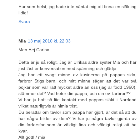
Hur som helst, jag hade inte väntat mig att finna en släkting
i dig!
Svara
Mia
13 maj 2010 kl. 22:03
Men Hej Carina!
Detta är ju så roligt. Jag är Ulrikas äldre syster Mia och har
just läst er konversation med spänning och glädje.
Jag har ett svagt minne av kusinerna på pappas sida,
farbror Stigs barn, och mitt minne säger att det var två
pojkar som var rätt mycket äldre än oss (jag är född 1960),
stämmer det? Vad heter din pappa, och din ev. farbror??
Vi har ju haft så lite kontakt med pappas släkt i Norrland
vilket naturligtvis är himla trist.
Du berättar om tavlor som pappa har gjort, är det så att du
har några bilder av dem? Vi har ju några tavlor gjorda av
din farfarsfar som är väldigt fina och väldigt roligt att ha
kvar.
Allt gott! / mia