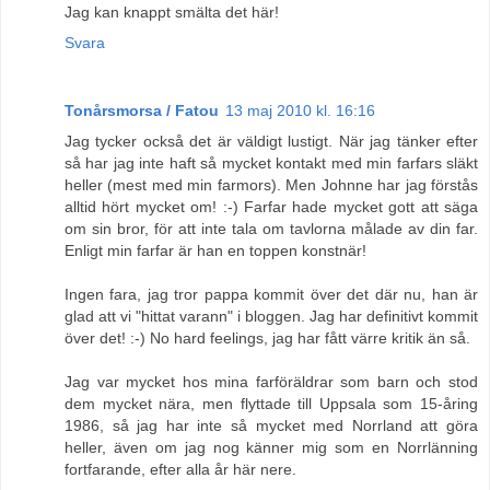
Jag kan knappt smälta det här!
Svara
Tonårsmorsa / Fatou
13 maj 2010 kl. 16:16
Jag tycker också det är väldigt lustigt. När jag tänker efter
så har jag inte haft så mycket kontakt med min farfars släkt
heller (mest med min farmors). Men Johnne har jag förstås
alltid hört mycket om! :-) Farfar hade mycket gott att säga
om sin bror, för att inte tala om tavlorna målade av din far.
Enligt min farfar är han en toppen konstnär!
Ingen fara, jag tror pappa kommit över det där nu, han är
glad att vi "hittat varann" i bloggen. Jag har definitivt kommit
över det! :-) No hard feelings, jag har fått värre kritik än så.
Jag var mycket hos mina farföräldrar som barn och stod
dem mycket nära, men flyttade till Uppsala som 15-åring
1986, så jag har inte så mycket med Norrland att göra
heller, även om jag nog känner mig som en Norrlänning
fortfarande, efter alla år här nere.