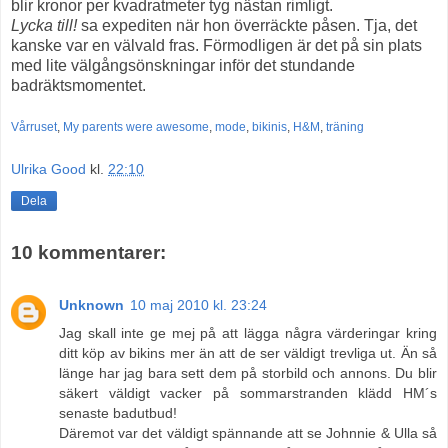
blir kronor per kvadratmeter tyg nästan rimligt.
Lycka till!
sa expediten när hon överräckte påsen. Tja, det
kanske var en välvald fras. Förmodligen är det på sin plats
med lite välgångsönskningar inför det stundande
badräktsmomentet.
Vårruset
,
My parents were awesome
,
mode
,
bikinis
,
H&M
,
träning
Ulrika Good
kl.
22:10
Dela
10 kommentarer:
Unknown
10 maj 2010 kl. 23:24
Jag skall inte ge mej på att lägga några värderingar kring
ditt köp av bikins mer än att de ser väldigt trevliga ut. Än så
länge har jag bara sett dem på storbild och annons. Du blir
säkert väldigt vacker på sommarstranden klädd HM´s
senaste badutbud!
Däremot var det väldigt spännande att se Johnnie & Ulla så