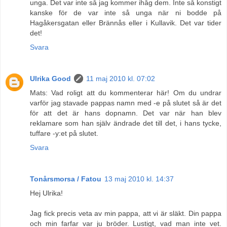
unga. Det var inte så jag kommer ihåg dem. Inte så konstigt
kanske för de var inte så unga när ni bodde på
Hagåkersgatan eller Brännås eller i Kullavik. Det var tider
det!
Svara
Ulrika Good
11 maj 2010 kl. 07:02
Mats: Vad roligt att du kommenterar här! Om du undrar
varför jag stavade pappas namn med -e på slutet så är det
för att det är hans dopnamn. Det var när han blev
reklamare som han själv ändrade det till det, i hans tycke,
tuffare -y:et på slutet.
Svara
Tonårsmorsa / Fatou
13 maj 2010 kl. 14:37
Hej Ulrika!
Jag fick precis veta av min pappa, att vi är släkt. Din pappa
och min farfar var ju bröder. Lustigt, vad man inte vet.