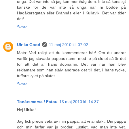
unga. Det var inte så jag kommer ihåg dem. Inte så konstigt
kanske för de var inte så unga när ni bodde på
Hagåkersgatan eller Brännås eller i Kullavik. Det var tider
det!
Svara
Ulrika Good
11 maj 2010 kl. 07:02
Mats: Vad roligt att du kommenterar här! Om du undrar
varför jag stavade pappas namn med -e på slutet så är det
för att det är hans dopnamn. Det var när han blev
reklamare som han själv ändrade det till det, i hans tycke,
tuffare -y:et på slutet.
Svara
Tonårsmorsa / Fatou
13 maj 2010 kl. 14:37
Hej Ulrika!
Jag fick precis veta av min pappa, att vi är släkt. Din pappa
och min farfar var ju bröder. Lustigt, vad man inte vet.