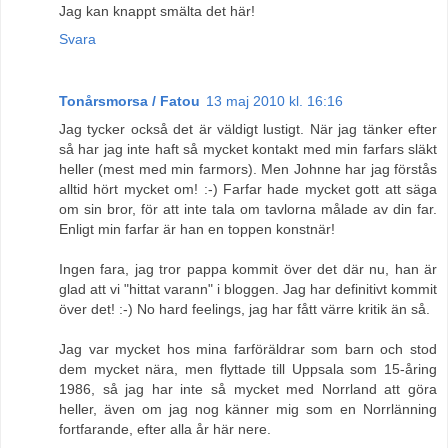
Jag kan knappt smälta det här!
Svara
Tonårsmorsa / Fatou
13 maj 2010 kl. 16:16
Jag tycker också det är väldigt lustigt. När jag tänker efter
så har jag inte haft så mycket kontakt med min farfars släkt
heller (mest med min farmors). Men Johnne har jag förstås
alltid hört mycket om! :-) Farfar hade mycket gott att säga
om sin bror, för att inte tala om tavlorna målade av din far.
Enligt min farfar är han en toppen konstnär!
Ingen fara, jag tror pappa kommit över det där nu, han är
glad att vi "hittat varann" i bloggen. Jag har definitivt kommit
över det! :-) No hard feelings, jag har fått värre kritik än så.
Jag var mycket hos mina farföräldrar som barn och stod
dem mycket nära, men flyttade till Uppsala som 15-åring
1986, så jag har inte så mycket med Norrland att göra
heller, även om jag nog känner mig som en Norrlänning
fortfarande, efter alla år här nere.