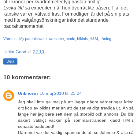
blir kronor per kvadratmeter tyg nästan rimligt.
Lycka till!
sa expediten när hon överräckte påsen. Tja, det
kanske var en välvald fras. Förmodligen är det på sin plats
med lite välgångsönskningar inför det stundande
badräktsmomentet.
Vårruset
,
My parents were awesome
,
mode
,
bikinis
,
H&M
,
träning
Ulrika Good
kl.
22:10
Dela
10 kommentarer:
Unknown
10 maj 2010 kl. 23:24
Jag skall inte ge mej på att lägga några värderingar kring
ditt köp av bikins mer än att de ser väldigt trevliga ut. Än så
länge har jag bara sett dem på storbild och annons. Du blir
säkert väldigt vacker på sommarstranden klädd HM´s
senaste badutbud!
Däremot var det väldigt spännande att se Johnnie & Ulla så