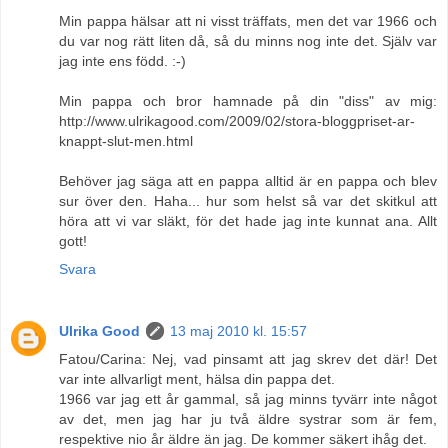
Min pappa hälsar att ni visst träffats, men det var 1966 och
du var nog rätt liten då, så du minns nog inte det. Själv var
jag inte ens född. :-)
Min pappa och bror hamnade på din "diss" av mig:
http://www.ulrikagood.com/2009/02/stora-bloggpriset-ar-
knappt-slut-men.html
Behöver jag säga att en pappa alltid är en pappa och blev
sur över den. Haha... hur som helst så var det skitkul att
höra att vi var släkt, för det hade jag inte kunnat ana. Allt
gott!
Svara
Ulrika Good
13 maj 2010 kl. 15:57
Fatou/Carina: Nej, vad pinsamt att jag skrev det där! Det
var inte allvarligt ment, hälsa din pappa det.
1966 var jag ett år gammal, så jag minns tyvärr inte något
av det, men jag har ju två äldre systrar som är fem,
respektive nio år äldre än jag. De kommer säkert ihåg det.