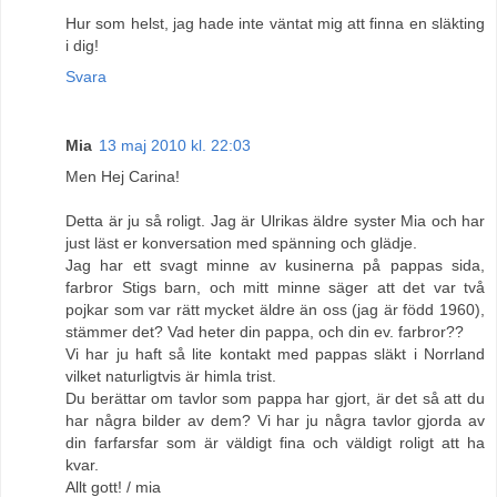
Hur som helst, jag hade inte väntat mig att finna en släkting
i dig!
Svara
Mia
13 maj 2010 kl. 22:03
Men Hej Carina!
Detta är ju så roligt. Jag är Ulrikas äldre syster Mia och har
just läst er konversation med spänning och glädje.
Jag har ett svagt minne av kusinerna på pappas sida,
farbror Stigs barn, och mitt minne säger att det var två
pojkar som var rätt mycket äldre än oss (jag är född 1960),
stämmer det? Vad heter din pappa, och din ev. farbror??
Vi har ju haft så lite kontakt med pappas släkt i Norrland
vilket naturligtvis är himla trist.
Du berättar om tavlor som pappa har gjort, är det så att du
har några bilder av dem? Vi har ju några tavlor gjorda av
din farfarsfar som är väldigt fina och väldigt roligt att ha
kvar.
Allt gott! / mia