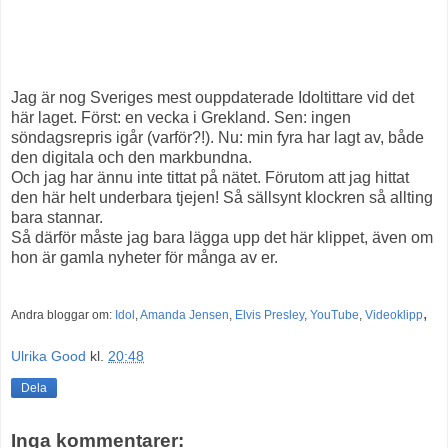
Jag är nog Sveriges mest ouppdaterade Idoltittare vid det
här laget. Först: en vecka i Grekland. Sen: ingen
söndagsrepris igår (varför?!). Nu: min fyra har lagt av, både
den digitala och den markbundna.
Och jag har ännu inte tittat på nätet. Förutom att jag hittat
den här helt underbara tjejen! Så sällsynt klockren så allting
bara stannar.
Så därför måste jag bara lägga upp det här klippet, även om
hon är gamla nyheter för många av er.
,
Andra bloggar om:
Idol
,
Amanda Jensen
,
Elvis Presley
,
YouTube
,
Videoklipp
Ulrika Good
kl.
20:48
Dela
Inga kommentarer: