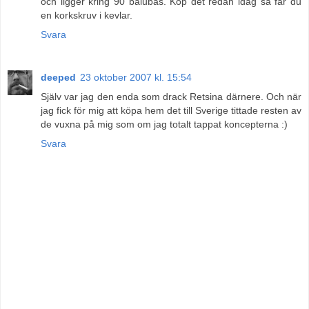
och ligger kring 90 balubas. Köp det redan idag så får du
en korkskruv i kevlar.
Svara
deeped
23 oktober 2007 kl. 15:54
Själv var jag den enda som drack Retsina därnere. Och när
jag fick för mig att köpa hem det till Sverige tittade resten av
de vuxna på mig som om jag totalt tappat koncepterna :)
Svara