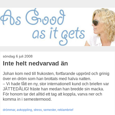
söndag 6 juli 2008
Inte helt nedvarvad än
Johan kom ned till frukosten, fortfarande upprörd och grinig
över en dröm som han brottats med halva natten.
– Vi hade fått en ny, stor internationell kund och briefen var
JÄTTEDÅLIG! fräste han medan han bredde sin macka.
För honom tar det alltid ett tag att koppla, varva ner och
komma in i semestermood.
drömmar
,
avkoppling
,
stress
,
semester
,
reklambrief