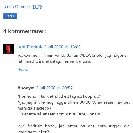
Ulrika Good
kl.
11:23
Dela
4 kommentarer:
lord Fredruk
6 juli 2008 kl. 16:09
Välkommen till min värld, Johan. ALLA briefer jag någonsin
fått, med två undantag, har varit urusla.
Svara
Anonym
6 juli 2008 kl. 20:57
"För honom tar det alltid ett tag att koppla..."
Nja, jag skulle nog lägga till en 80-90 % av resten av det
manliga släktet ;-)
Du är inte så ensam som din fru tror, Johan!!
lord fredruk: haha, jag antar att det bara triggar dig
ytterligare, eller?