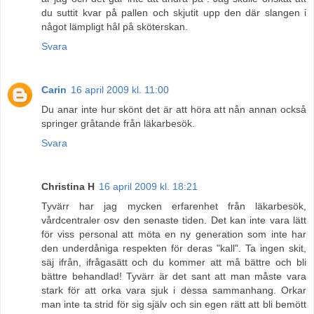
du suttit kvar på pallen och skjutit upp den där slangen i
något lämpligt hål på sköterskan.
Svara
Carin
16 april 2009 kl. 11:00
Du anar inte hur skönt det är att höra att nån annan också
springer gråtande från läkarbesök.
Svara
Christina H
16 april 2009 kl. 18:21
Tyvärr har jag mycken erfarenhet från läkarbesök,
vårdcentraler osv den senaste tiden. Det kan inte vara lätt
för viss personal att möta en ny generation som inte har
den underdåniga respekten för deras "kall". Ta ingen skit,
säj ifrån, ifrågasätt och du kommer att må bättre och bli
bättre behandlad! Tyvärr är det sant att man måste vara
stark för att orka vara sjuk i dessa sammanhang. Orkar
man inte ta strid för sig själv och sin egen rätt att bli bemött