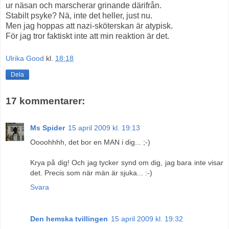
ur näsan och marscherar grinande därifrån.
Stabilt psyke? Nä, inte det heller, just nu.
Men jag hoppas att nazi-sköterskan är atypisk.
För jag tror faktiskt inte att min reaktion är det.
Ulrika Good
kl.
18:18
Dela
17 kommentarer:
Ms Spider
15 april 2009 kl. 19:13
Oooohhhh, det bor en MAN i dig... ;-)
Krya på dig! Och jag tycker synd om dig, jag bara inte visar
det. Precis som när män är sjuka... :-)
Svara
Den hemska tvillingen
15 april 2009 kl. 19:32