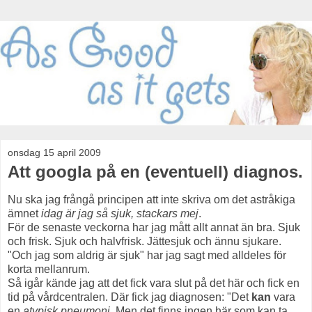
onsdag 15 april 2009
Att googla på en (eventuell) diagnos.
Nu ska jag frångå principen att inte skriva om det astråkiga
ämnet
idag är jag så sjuk, stackars mej
.
För de senaste veckorna har jag mått allt annat än bra. Sjuk
och frisk. Sjuk och halvfrisk. Jättesjuk och ännu sjukare.
"Och jag som aldrig är sjuk" har jag sagt med alldeles för
korta mellanrum.
Så igår kände jag att det fick vara slut på det här och fick en
tid på vårdcentralen. Där fick jag diagnosen: "Det
kan
vara
en
atypisk pneumoni
. Men det finns ingen här som kan ta