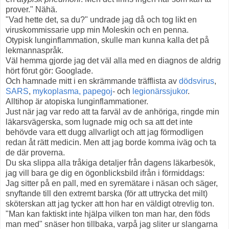
prover." Nähä.
"Vad hette det, sa du?" undrade jag då och tog likt en
viruskommissarie upp min Moleskin och en penna.
Otypisk lunginflammation, skulle man kunna kalla det på
lekmannaspråk.
Väl hemma gjorde jag det väl alla med en diagnos de aldrig
hört förut gör: Googlade.
Och hamnade mitt i en skrämmande träfflista av
dödsvirus
,
SARS
,
mykoplasma,
papegoj
- och
legionärssjukor
.
Alltihop är atopiska lunginflammationer.
Just när jag var redo att ta farväl av de anhöriga, ringde min
läkarsvägerska, som lugnade mig och sa att det inte
behövde vara ett dugg allvarligt och att jag förmodligen
redan åt rätt medicin. Men att jag borde komma iväg och ta
de där proverna.
Du ska slippa alla tråkiga detaljer från dagens läkarbesök,
jag vill bara ge dig en ögonblicksbild ifrån i förmiddags:
Jag sitter på en pall, med en syremätare i näsan och säger,
snyftande till den extremt barska (för att uttrycka det milt)
sköterskan att jag tycker att hon har en väldigt otrevlig ton.
"Man kan faktiskt inte hjälpa vilken ton man har, den föds
man med" snäser hon tillbaka, varpå jag sliter ur slangarna