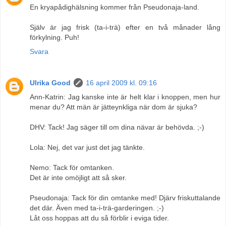
En kryapådighälsning kommer från Pseudonaja-land.
Själv är jag frisk (ta-i-trä) efter en två månader lång
förkylning. Puh!
Svara
Ulrika Good
16 april 2009 kl. 09:16
Ann-Katrin: Jag kanske inte är helt klar i knoppen, men hur
menar du? Att män är jätteynkliga när dom är sjuka?
DHV: Tack! Jag säger till om dina nävar är behövda. ;-)
Lola: Nej, det var just det jag tänkte.
Nemo: Tack för omtanken.
Det är inte omöjligt att så sker.
Pseudonaja: Tack för din omtanke med! Djärv friskuttalande
det där. Även med ta-i-trä-garderingen. ;-)
Låt oss hoppas att du så förblir i eviga tider.