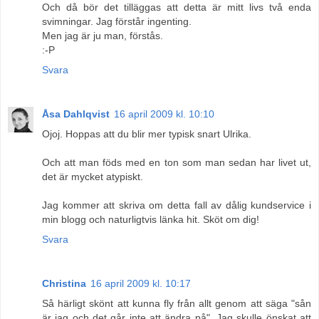
Och då bör det tilläggas att detta är mitt livs två enda
svimningar. Jag förstår ingenting.
Men jag är ju man, förstås.
:-P
Svara
Åsa Dahlqvist
16 april 2009 kl. 10:10
Ojoj. Hoppas att du blir mer typisk snart Ulrika.
Och att man föds med en ton som man sedan har livet ut,
det är mycket atypiskt.
Jag kommer att skriva om detta fall av dålig kundservice i
min blogg och naturligtvis länka hit. Sköt om dig!
Svara
Christina
16 april 2009 kl. 10:17
Så härligt skönt att kunna fly från allt genom att säga "sån
är jag och det går inte att ändra på". Jag skulle önskat att