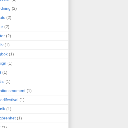
edning
(2)
cats
(2)
or
(2)
ter
(2)
liv
(1)
gbok
(1)
ign
(1)
t
(1)
dis
(1)
itationsmoment
(1)
odifestival
(1)
nik
(1)
görenhet
(1)
r
(1)