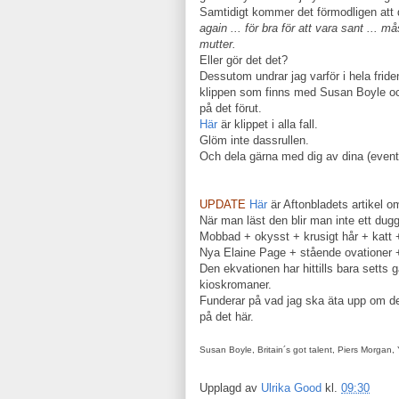
Samtidigt kommer det förmodligen att 
again ... för bra för att vara sant ... m
mutter.
Eller gör det det?
Dessutom undrar jag varför i hela frid
klippen som finns med Susan Boyle och
på det förut.
Här
är klippet i alla fall.
Glöm inte dassrullen.
Och dela gärna med dig av dina (eventu
UPDATE
Här
är Aftonbladets artikel o
När man läst den blir man inte ett dug
Mobbad + okysst + krusigt hår + katt 
Nya Elaine Page + stående ovationer + 
Den ekvationen har hittills bara setts gå
kioskromaner.
Funderar på vad jag ska äta upp om det
på det här.
Susan Boyle, Britain´s got talent, Piers Morgan
Upplagd av
Ulrika Good
kl.
09:30