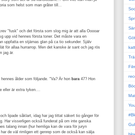
oria som helst som man gråter till...
Soc
Sp
Sä
krev "fusk" och det första som slog mig är att alla Ooooar
sg upp vid hennes första toner. Det måste vara en
Gö
n uppfatta en stjärnas glan på ca tio sekunder. Själv
kat
ät för allaa hurrarrop. Men det kanske är sant och jag rös
m jag är.
Trä
Fil
rec
r hennes ålder som följande. "Va? Är hon
bara
47? Hon
Böc
eller är extra tyken....
Ma
Yo
#B
ch lipade såklart, idag har jag tittat säkert tio gånger för
g. Har visserligen också funderat på om inte ganska
Gul
es talang innan (hur hemliga kan de vara för juryn
k har de väl rimligen ett genrep som de också kan sälja
blo