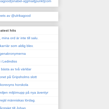
ikagood[snabel-a]gmail[punkt]com
ets av @ulrikagood
atest hits
, mina ord är inte till salu.
karriär som aldig blev.
genakronymerna
i Ledindiss
 bästa av två världar
onet på Gripsholms slott
korevyns horskola
iljen miljömupp på nya äventyr
rejäl människas lördag.
årstalet till Johan