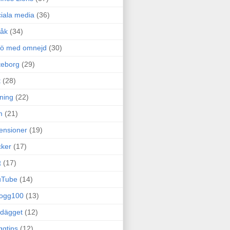
iala media
(36)
råk
(34)
rö med omnejd
(30)
teborg
(29)
t
(28)
ning
(22)
m
(21)
ensioner
(19)
ker
(17)
t
(17)
uTube
(14)
logg100
(13)
dägget
(12)
ggtips
(12)