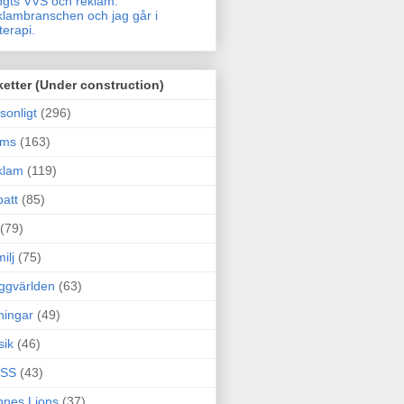
gts VVS och reklam.
lambranschen och jag går i
terapi.
ketter (Under construction)
sonligt
(296)
ams
(163)
klam
(119)
att
(85)
(79)
ilj
(75)
ggvärlden
(63)
ningar
(49)
sik
(46)
SS
(43)
nes Lions
(37)