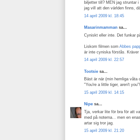
biljetter till? MEN jag struntar
jag vill att den världen finns, 
14 april 2009 kl. 18:45
Masarinmamman
sa...
Cyniskt eller inte. Det funkar 
Liskom filmen som
Abbes papp
är inte cyniska förstås. Kräver 
14 april 2009 kl. 22:57
Tootsie
sa...
Bäst är när (min hemliga våta d
"You're a little tiger, aren't you"
15 april 2009 kl. 14:15
Nipe
sa...
Tja, verkar lite för bra för att v
med på noterna... men en enast
artar sig tror jag.
15 april 2009 kl. 21:20