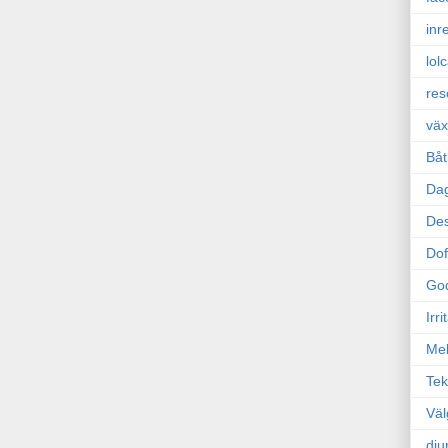
inr
lol
res
väx
Båt
Da
Des
Dof
Go
Irr
Mel
Tek
Väl
dju