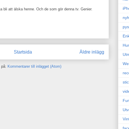
iPh
låta bli att älska henne. Och de som gör denna tv. Genier.
nyh
pys
Enk
Hu
Startsida
Äldre inlägg
Ut
We
 på:
Kommentarer till inlägget (Atom)
rec
sti
vid
Fun
Utv
Vin
fac