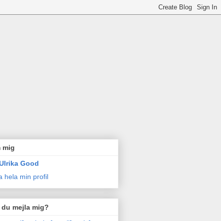
 mig
Ulrika Good
a hela min profil
l du mejla mig?