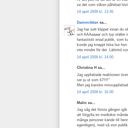
se det som vilken påhittad hist
14 april 2009 kl. 13:45
Dammråttan
sa...
Jag har sett klippet innan du s
och AAAaaaar och typ ställer i
fantastiskt enad publik, som ka
kunde jag knappt höra hur hon l
inte mindre för det. Lättrörd so
14 april 2009 kl. 14:00
Christina H sa...
Jag uppfattade reaktionen öve
ser ju ut som 67!!!!"
Men jag kanske missuppfattade 
14 april 2009 kl. 16:00
Malin sa...
Jag såg det första gången igår o
att förgylla en medioker månda
många personer kände till henn
egentligen), med så stor publi