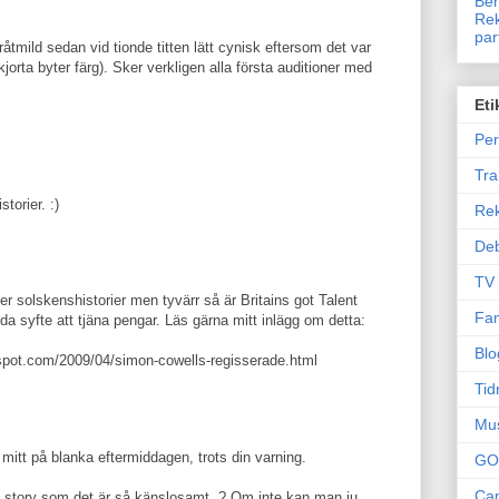
Ben
Rek
par
råtmild sedan vid tionde titten lätt cynisk eftersom det var
skjorta byter färg). Sker verkligen alla första auditioner med
Eti
Per
Tr
.
torier. :)
Re
Deb
TV
r solskenshistorier men tyvärr så är Britains got Talent
Fam
da syfte att tjäna pengar. Läs gärna mitt inlägg om detta:
Blo
spot.com/2009/04/simon-cowells-regisserade.html
Tid
Mu
mitt på blanka eftermiddagen, trots din varning.
GO
Can
rue story som det är så känslosamt..? Om inte kan man ju