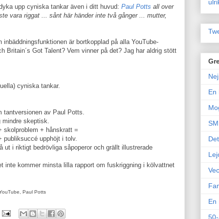
ulr
dyka upp cyniska tankar även i ditt huvud:
Paul Potts
all over
åste vara riggat ... sånt här händer inte två gånger ... mutter,
Twe
en inbäddningsfunktionen är bortkopplad på alla YouTube-
 Britain´s Got Talent? Vem vinner på det? Jag har aldrig stött
Gre
Nej
ella) cyniska tankar.
En 
Mo
m tantversionen av Paul Potts.
g mindre skeptisk.
SM 
+ skolproblem + hånskratt =
publiksuccé upphöjt i tolv.
Det
 ut i riktigt bedrövliga såpoperor och grällt illustrerade
Lej
 inte kommer minsta lilla rapport om fuskriggning i kölvattnet
Vec
Fam
, YouTube, Paul Potts
En 
50-