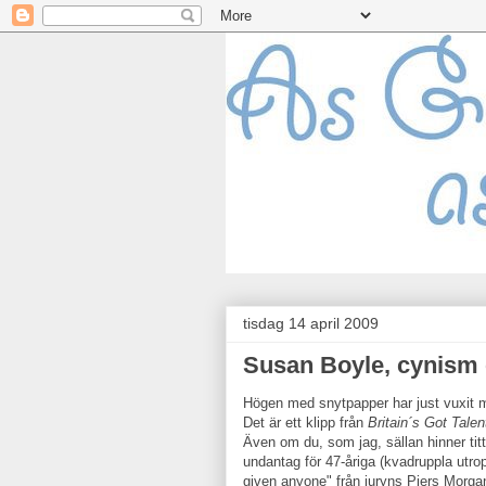
tisdag 14 april 2009
Susan Boyle, cynism 
Högen med snytpapper har just vuxit m
Det är ett klipp från
Britain´s Got Talen
Även om du, som jag, sällan hinner titt
undantag för 47-åriga (kvadruppla utr
given anyone" från juryns Piers Morga