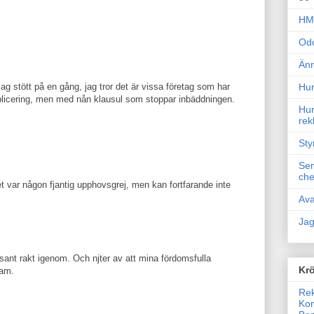
HM 
Odd
Änn
g stött på en gång, jag tror det är vissa företag som har
Hur
licering, men med nån klausul som stoppar inbäddningen.
Hur
rek
Sty
Sem
che
t var någon fjantig upphovsgrej, men kan fortfarande inte
Ava
Jag
r sant rakt igenom. Och njter av att mina fördomsfulla
Krö
kam.
Rek
Kon