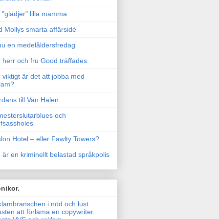
"glädjer" lilla mamma
 Mollys smarta affärsidé
u en medelåldersfredag
 herr och fru Good träffades.
 viktigt är det att jobba med
lam?
rdans till Van Halen
esterslutarblues och
fsassholes
lon Hotel – eller Fawlty Towers?
 är en kriminellt belastad språkpolis
nikor.
lambranschen i nöd och lust.
sten att förlama en copywriter.