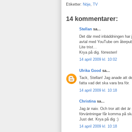
Etiketter:
Nöje
,
TV
14 kommentarer:
Stellan
sa...
Det där med inbäddningen har ja
avtal med YouTube om återpub
Lite trist…
Krya på dig. förresten!
14 april 2009 kl. 10:02
Ulrika Good
sa...
Tack, Stellan! Jag anade att de
fatta vad det ska vara bra för.
14 april 2009 kl. 10:18
Christina
sa...
Jag är naiv. Och tror att det ä
förväntningar får komma på s
Just det. Krya på dig :)
14 april 2009 kl. 10:18