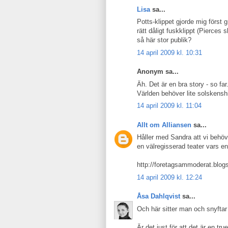
Lisa
sa...
Potts-klippet gjorde mig först g
rätt dåligt fuskklippt (Pierces 
så här stor publik?
14 april 2009 kl. 10:31
Anonym sa...
Äh. Det är en bra story - so far
Världen behöver lite solskenshis
14 april 2009 kl. 11:04
Allt om Alliansen
sa...
Håller med Sandra att vi behöve
en välregisserad teater vars en
http://foretagsammoderat.blog
14 april 2009 kl. 12:24
Åsa Dahlqvist
sa...
Och här sitter man och snyftar 
Är det just för att det är en t