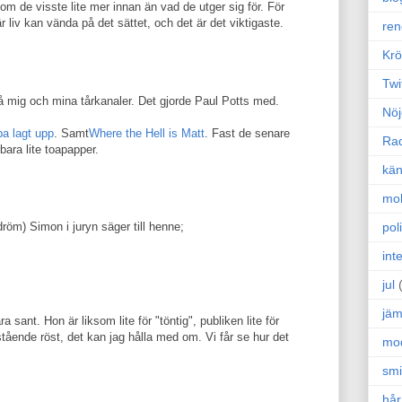
 i om de visste lite mer innan än vad de utger sig för. För
där liv kan vända på det sättet, och det är det viktigaste.
ren
Krö
Twi
på mig och mina tårkanaler. Det gjorde Paul Potts med.
Nöj
a lagt upp
. Samt
Where the Hell is Matt
. Fast de senare
Ra
bara lite toapapper.
kän
mo
poli
röm) Simon i juryn säger till henne;
!
int
jul
jäm
ara sant. Hon är liksom lite för "töntig", publiken lite för
ående röst, det kan jag hålla med om. Vi får se hur det
mo
sm
hår