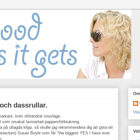
Om
och dassrullar.
Vis
arkant, trots oförändrat snuvläge.
t
som orsakat lavinartad pappersförbrukning.
a på utlagda klipp, så skulle jag rekommendera dig att göra ett
Vil
opstecken) Susan Boyle som får "the biggest YES I have ever
n.