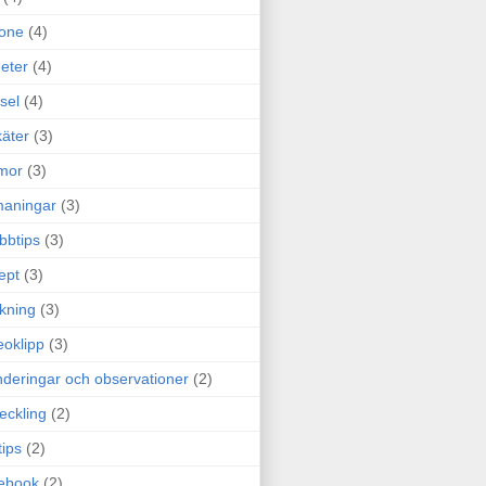
one
(4)
eter
(4)
sel
(4)
äter
(3)
mor
(3)
maningar
(3)
bbtips
(3)
ept
(3)
ckning
(3)
eoklipp
(3)
deringar och observationer
(2)
eckling
(2)
tips
(2)
ebook
(2)