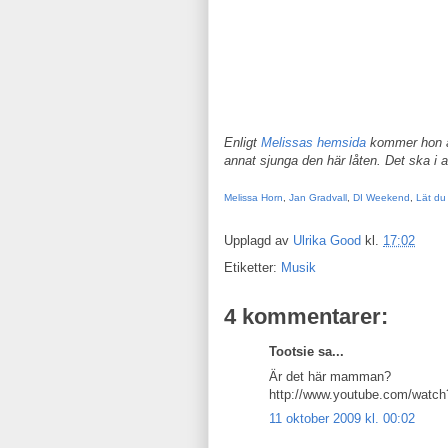
Enligt
Melissas hemsida
kommer hon a
annat sjunga den här låten. Det ska i al
Melissa Horn
,
Jan Gradvall
,
DI Weekend
,
Lät d
Upplagd av
Ulrika Good
kl.
17:02
Etiketter:
Musik
4 kommentarer:
Tootsie sa...
Är det här mamman?
http://www.youtube.com/watc
11 oktober 2009 kl. 00:02