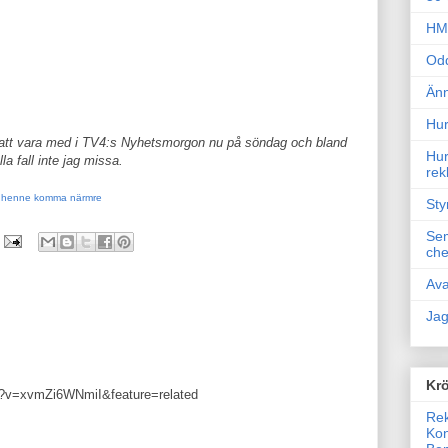
HM 
Odd
Änn
Hur
tt vara med i TV4:s Nyhetsmorgon nu på söndag och bland
Hur
la fall inte jag missa.
rek
u henne komma närmre
Sty
Sem
che
Ava
Jag
Krö
h?v=xvmZi6WNmiI&feature=related
Rek
Kon