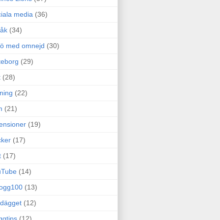
iala media
(36)
råk
(34)
rö med omnejd
(30)
teborg
(29)
t
(28)
ning
(22)
m
(21)
ensioner
(19)
ker
(17)
t
(17)
uTube
(14)
logg100
(13)
dägget
(12)
ggtips
(12)