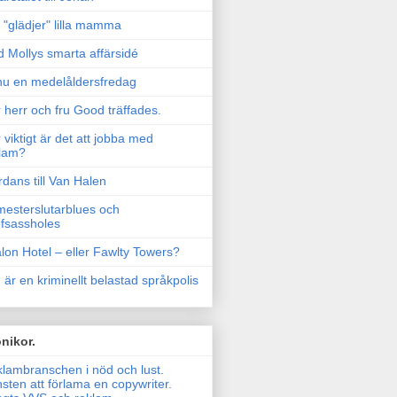
"glädjer" lilla mamma
 Mollys smarta affärsidé
u en medelåldersfredag
 herr och fru Good träffades.
 viktigt är det att jobba med
lam?
rdans till Van Halen
esterslutarblues och
fsassholes
lon Hotel – eller Fawlty Towers?
 är en kriminellt belastad språkpolis
nikor.
lambranschen i nöd och lust.
sten att förlama en copywriter.