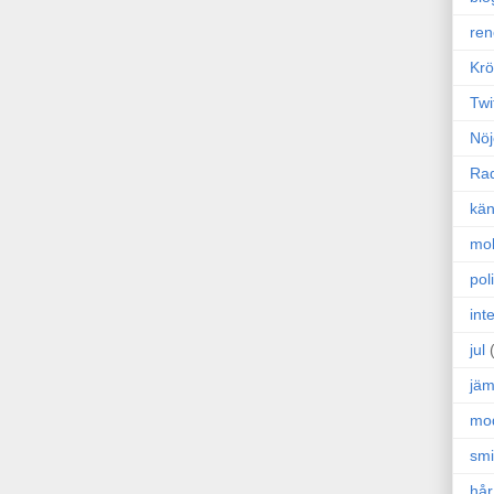
ren
Krö
Twi
Nöj
Ra
kän
mo
poli
int
jul
jäm
mo
sm
hår