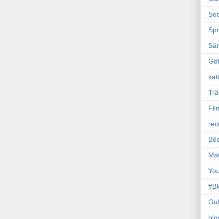
Soc
Sp
Sä
Gö
kat
Trä
Fil
rec
Böc
Ma
Yo
#B
Gul
blo