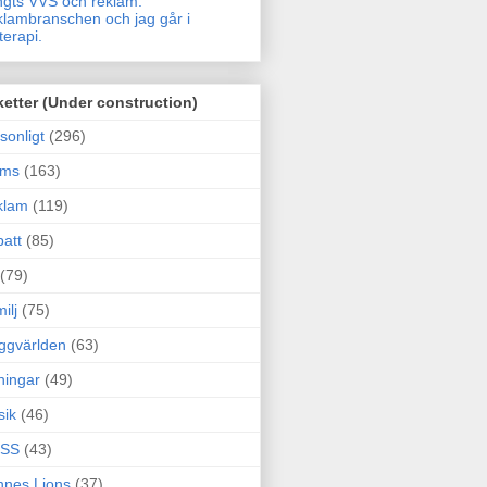
gts VVS och reklam.
lambranschen och jag går i
terapi.
ketter (Under construction)
sonligt
(296)
ams
(163)
klam
(119)
att
(85)
(79)
ilj
(75)
ggvärlden
(63)
ningar
(49)
sik
(46)
SS
(43)
nes Lions
(37)