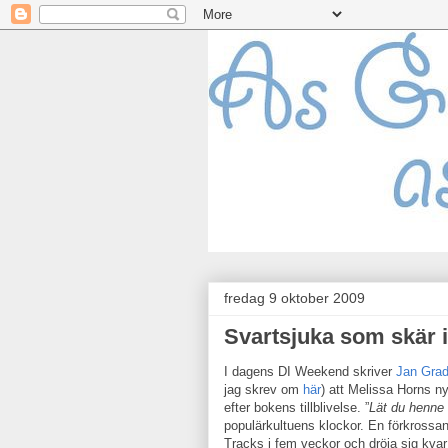
fredag 9 oktober 2009
Svartsjuka som skär 
I dagens DI Weekend skriver
Jan Grad
jag skrev om
här
) att Melissa Horns n
efter bokens tillblivelse. ”
Lät du henn
populärkultuens klockor. En förkrossan
Tracks i fem veckor och dröja sig kva