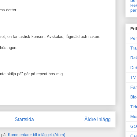
Ben
Rek
par
ns dotter.
Eti
året, en fantastisk konsert. Avskalad, lågmäld och naken.
Per
höst igen.
Tr
Re
Deb
nte skilja på" går på repeat hos mig.
TV
Fam
Blo
Tid
Mu
Startsida
Äldre inlägg
GO
 på:
Kommentarer till inlägget (Atom)
Can