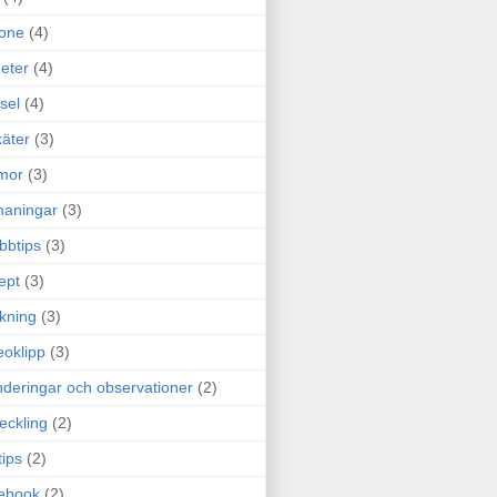
one
(4)
eter
(4)
sel
(4)
äter
(3)
mor
(3)
maningar
(3)
bbtips
(3)
ept
(3)
ckning
(3)
eoklipp
(3)
deringar och observationer
(2)
eckling
(2)
tips
(2)
ebook
(2)