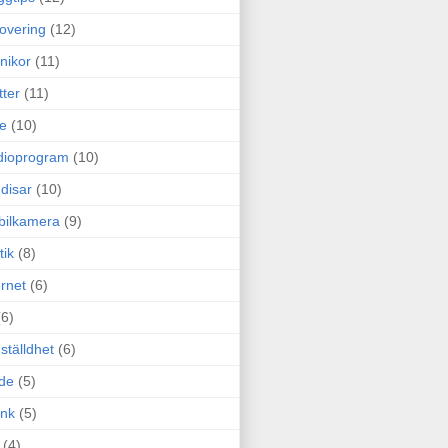
overing
(12)
nikor
(11)
tter
(11)
e
(10)
dioprogram
(10)
disar
(10)
bilkamera
(9)
tik
(8)
ernet
(6)
(6)
ställdhet
(6)
de
(5)
ink
(5)
(4)