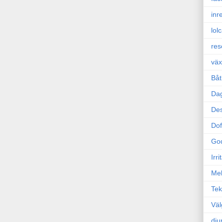
inr
lol
res
väx
Båt
Da
Des
Dof
Go
Irr
Mel
Tek
Väl
dju