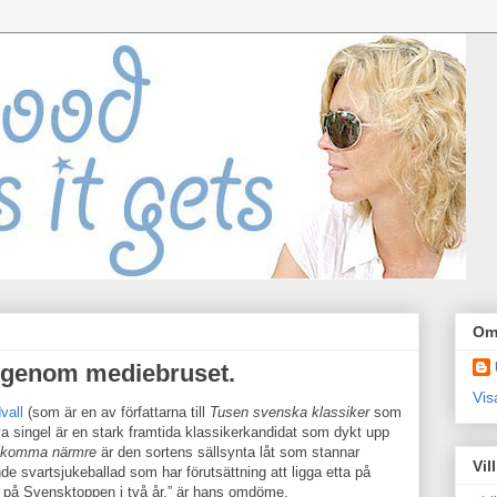
Om
igenom mediebruset.
Vis
vall
(som är en av författarna till
Tusen svenska klassiker
som
ya singel är en stark framtida klassikerkandidat som dykt upp
e komma närmre
är den sortens sällsynta låt som stannar
Vil
de svartsjukeballad som har förutsättning att ligga etta på
r på Svensktoppen i två år.” är hans omdöme.