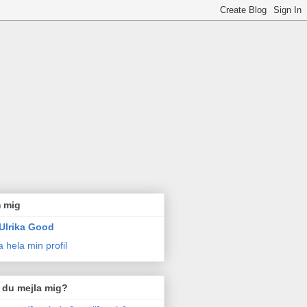
 mig
Ulrika Good
a hela min profil
l du mejla mig?