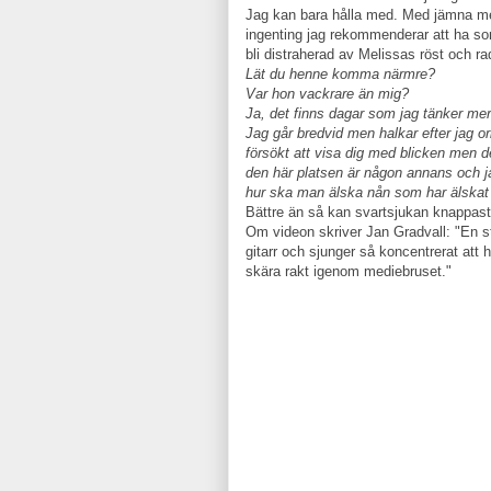
Jag kan bara hålla med. Med jämna mel
ingenting jag rekommenderar att ha som
bli distraherad av Melissas röst och r
Lät du henne komma närmre?
Var hon vackrare än mig?
Ja, det finns dagar som jag tänker me
Jag går bredvid men halkar efter jag or
försökt att visa dig med blicken men de
den här platsen är någon annans och j
hur ska man älska nån som har älskat 
Bättre än så kan svartsjukan knappast
Om videon skriver Jan Gradvall: "En st
gitarr och sjunger så koncentrerat att
skära rakt igenom mediebruset."