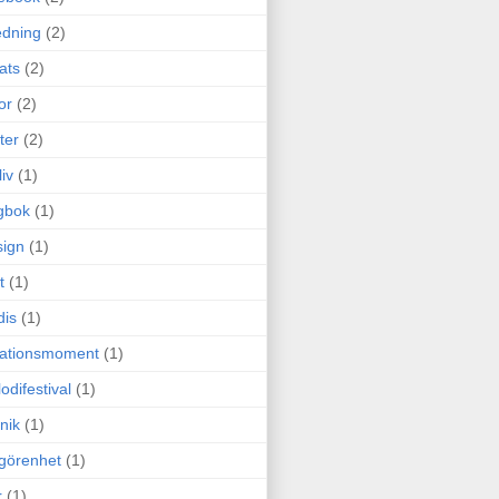
edning
(2)
cats
(2)
or
(2)
ter
(2)
liv
(1)
gbok
(1)
ign
(1)
t
(1)
dis
(1)
itationsmoment
(1)
odifestival
(1)
nik
(1)
görenhet
(1)
r
(1)