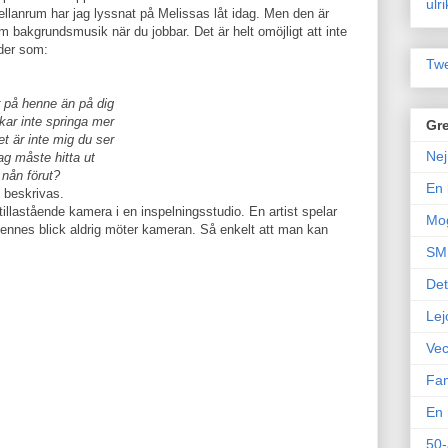
ulr
lanrum har jag lyssnat på Melissas låt idag. Men den är
 bakgrundsmusik när du jobbar. Det är helt omöjligt att inte
ader som:
Twe
r på henne än på dig
kar inte springa mer
Gre
t är inte mig du ser
Nej
ag måste hitta ut
nån förut?
En 
 beskrivas.
illastående kamera i en inspelningsstudio. En artist spelar
Mo
 hennes blick aldrig möter kameran. Så enkelt att man kan
SM 
Det
Lej
Vec
Fam
En 
50-