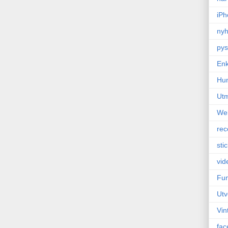
iPh
nyh
pys
Enk
Hu
Ut
We
rec
sti
vid
Fun
Utv
Vin
fac