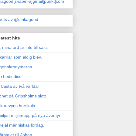
ikagood[snabel-a]gmail[punkt]com
ets av @ulrikagood
atest hits
, mina ord är inte till salu.
karriär som aldig blev.
genakronymerna
i Ledindiss
 bästa av två världar
onet på Gripsholms slott
korevyns horskola
iljen miljömupp på nya äventyr
rejäl människas lördag.
årstalet till Johan