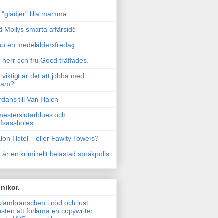
"glädjer" lilla mamma
 Mollys smarta affärsidé
u en medelåldersfredag
 herr och fru Good träffades.
 viktigt är det att jobba med
lam?
rdans till Van Halen
esterslutarblues och
fsassholes
lon Hotel – eller Fawlty Towers?
 är en kriminellt belastad språkpolis
nikor.
lambranschen i nöd och lust.
sten att förlama en copywriter.