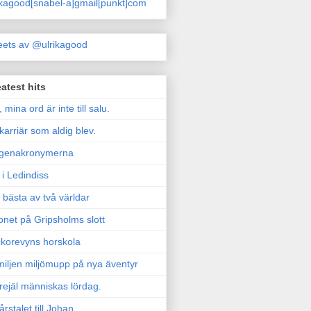
ikagood[snabel-a]gmail[punkt]com
ets av @ulrikagood
atest hits
, mina ord är inte till salu.
karriär som aldig blev.
genakronymerna
i Ledindiss
 bästa av två världar
onet på Gripsholms slott
korevyns horskola
iljen miljömupp på nya äventyr
rejäl människas lördag.
årstalet till Johan