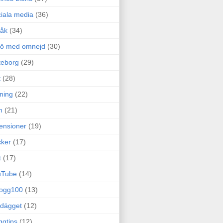
iala media
(36)
råk
(34)
rö med omnejd
(30)
teborg
(29)
t
(28)
ning
(22)
m
(21)
ensioner
(19)
ker
(17)
t
(17)
uTube
(14)
logg100
(13)
dägget
(12)
ggtips
(12)