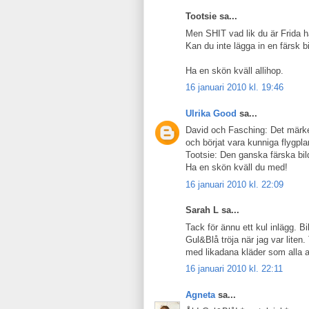
Tootsie sa...
Men SHIT vad lik du är Frida h
Kan du inte lägga in en färsk b
Ha en skön kväll allihop.
16 januari 2010 kl. 19:46
Ulrika Good
sa...
David och Fasching: Det märke
och börjat vara kunniga flygpla
Tootsie: Den ganska färska bi
Ha en skön kväll du med!
16 januari 2010 kl. 22:09
Sarah L sa...
Tack för ännu ett kul inlägg. Bi
Gul&Blå tröja när jag var lite
med likadana kläder som alla an
16 januari 2010 kl. 22:11
Agneta
sa...