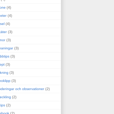
one
(4)
eter
(4)
sel
(4)
äter
(3)
mor
(3)
maningar
(3)
bbtips
(3)
ept
(3)
ckning
(3)
eoklipp
(3)
deringar och observationer
(2)
eckling
(2)
tips
(2)
ebook
(2)