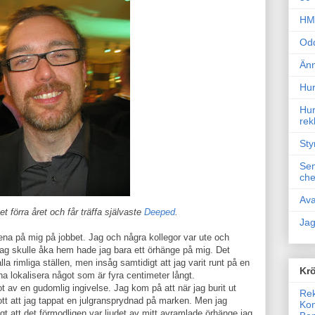
HM 
Odd
Änn
Hur
Hur
rek
Sty
Sem
che
Ava
t förra året och får träffa självaste
Deeped
.
Jag
a på mig på jobbet. Jag och några kollegor var ute och
 jag skulle åka hem hade jag bara ett örhänge på mig. Det
la rimliga ställen, men insåg samtidigt att jag varit runt på en
Krö
nna lokalisera något som är fyra centimeter långt.
t av en gudomlig ingivelse. Jag kom på att när jag burit ut
Rek
rott att jag tappat en julgransprydnad på marken. Men jag
Kon
ligt att det förmodligen var ljudet av mitt avramlade örhänge jag