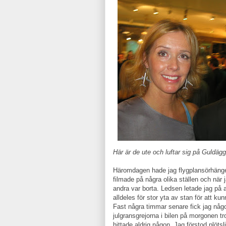
Här är de ute och luftar sig på Guldägge
Häromdagen hade jag flygplansörhängen
filmade på några olika ställen och när
andra var borta. Ledsen letade jag på al
alldeles för stor yta av stan för att ku
Fast några timmar senare fick jag någo
julgransgrejorna i bilen på morgonen t
hittade aldrig någon. Jag förstod plöts