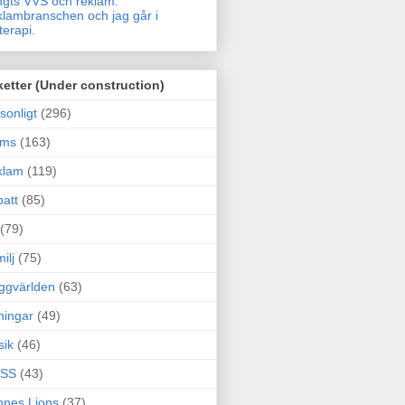
gts VVS och reklam.
lambranschen och jag går i
terapi.
ketter (Under construction)
sonligt
(296)
ams
(163)
klam
(119)
att
(85)
(79)
ilj
(75)
ggvärlden
(63)
ningar
(49)
sik
(46)
SS
(43)
nes Lions
(37)