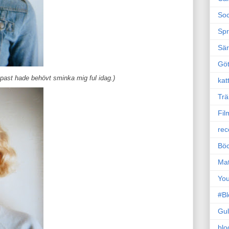
Soc
Sp
Sä
Gö
ppast hade behövt sminka mig ful idag.)
kat
Trä
Fil
rec
Böc
Ma
Yo
#B
Gul
blo