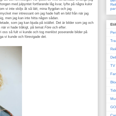
Ben
kartongen med julpyntet fortfarande låg kvar, lyfte på några kulor
Rek
par
 vi inte skiljs åt så lätt, mina flygplan och jag.
a mycket mer intressant om jag hade haft en bild från när jag
ig, men jag kan inte hitta någon sådan.
letade, som jag kan bjuda på istället. Det är bilder som jag och
Eti
 när vi hade tråkigt, på temat
Före och efter
.
i oss så fult vi kunde och tog menlöst poserande bilder på
Per
ga vi kunde och förevigade det.
Tr
Re
Deb
TV
Fam
Blo
Tid
Mu
GO
Can