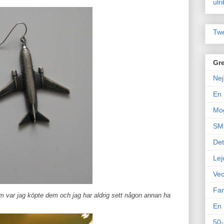
ulr
Twe
Gre
Nej
En 
Mo
SM 
Det
Lej
Vec
Fam
om var jag köpte dem och jag har aldrig sett någon annan ha
En 
50-