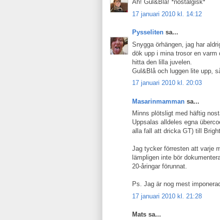
Åh! Gul&Blå! *nostalgisk*
17 januari 2010 kl. 14:12
Pysseliten
sa...
Snygga örhängen, jag har aldri
dök upp i mina trosor en varm d
hitta den lilla juvelen.
Gul&Blå och luggen lite upp, så
17 januari 2010 kl. 20:03
Masarinmamman
sa...
Minns plötsligt med häftig nos
Uppsalas alldeles egna übercoo
alla fall att dricka GT) till Brigh
Jag tycker förresten att varje 
lämpligen inte bör dokumenteras
20-åringar förunnat.
Ps. Jag är nog mest imponerad a
17 januari 2010 kl. 21:28
Mats sa...