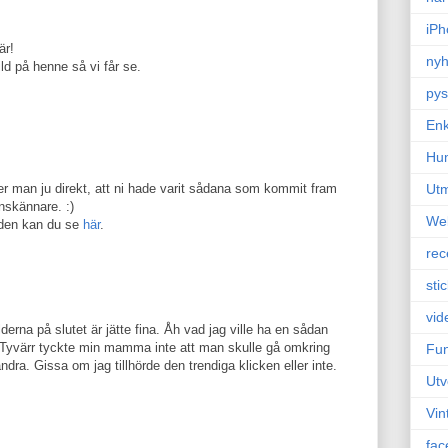
iPh
är!
nyh
ild på henne så vi får se.
pys
Enk
Hu
Ut
r man ju direkt, att ni hade varit sådana som kommit fram
nskännare. :)
We
lden kan du se
här
.
rec
sti
vid
lderna på slutet är jätte fina. Åh vad jag ville ha en sådan
n. Tyvärr tyckte min mamma inte att man skulle gå omkring
Fun
dra. Gissa om jag tillhörde den trendiga klicken eller inte.
Utv
Vin
fac