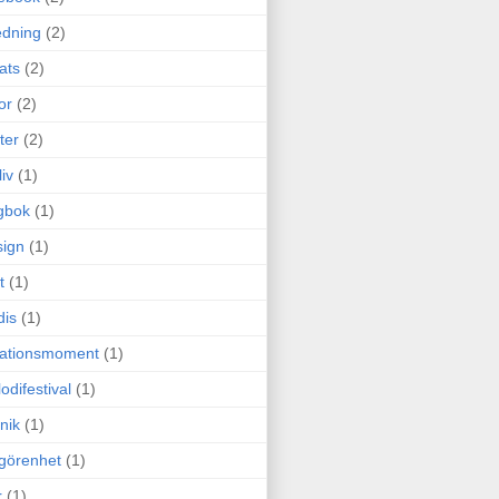
edning
(2)
cats
(2)
or
(2)
ter
(2)
liv
(1)
gbok
(1)
ign
(1)
t
(1)
dis
(1)
itationsmoment
(1)
odifestival
(1)
nik
(1)
görenhet
(1)
r
(1)