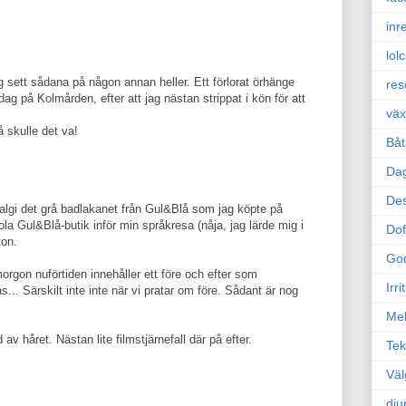
inr
lol
g sett sådana på någon annan heller. Ett förlorat örhänge
res
ag på Kolmården, efter att jag nästan strippat i kön för att
väx
 skulle det va!
Båt
Da
Des
talgi det grå badlakanet från Gul&Blå som jag köpte på
la Gul&Blå-butik inför min språkresa (nåja, jag lärde mig i
Dof
ton.
Go
morgon nuförtiden innehåller ett före och efter som
Irr
... Särskilt inte inte när vi pratar om före. Sådant är nog
Mel
v håret. Nästan lite filmstjärnefall där på efter.
Tek
Väl
dju