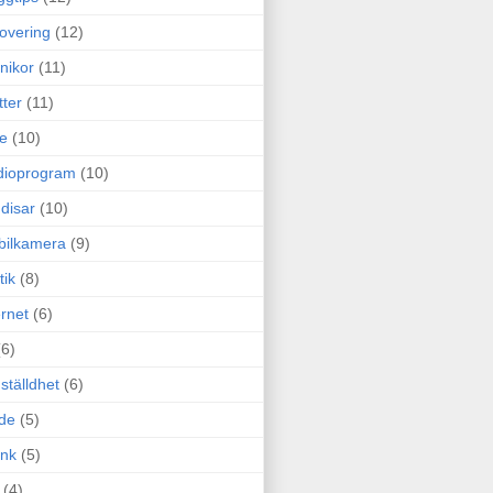
overing
(12)
nikor
(11)
tter
(11)
e
(10)
dioprogram
(10)
disar
(10)
bilkamera
(9)
tik
(8)
ernet
(6)
(6)
ställdhet
(6)
de
(5)
ink
(5)
(4)