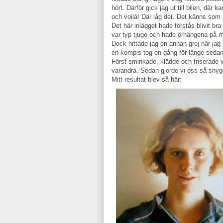
hört. Därför gick jag ut till bilen, där 
och voilà! Där låg det. Det känns som om
Det här inlägget hade förstås blivit br
var typ tjugo och hade örhängena på m
Dock hittade jag en annan grej när jag 
en kompis tog en gång för länge sedan
Först sminkade, klädde och friserade v
varandra. Sedan gjorde vi oss så snyg
Mitt resultat blev så här: