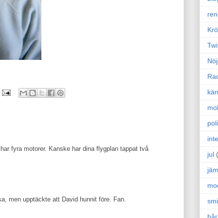
ren
Krö
Twi
Nöj
Ra
kän
mo
poli
int
ar fyra motorer. Kanske har dina flygplan tappat två
jul
jäm
mo
sa, men upptäckte att David hunnit före. Fan.
sm
hår