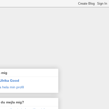
 mig
Ulrika Good
a hela min profil
l du mejla mig?