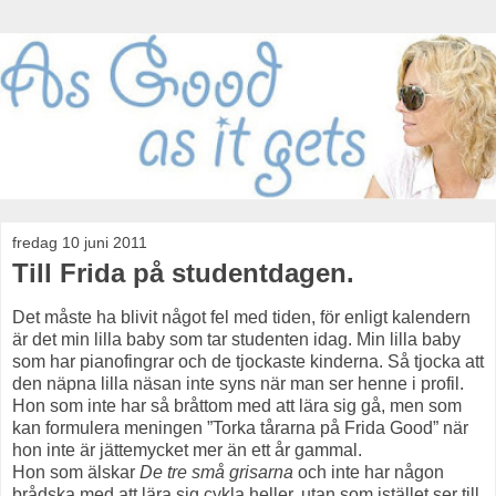
fredag 10 juni 2011
Till Frida på studentdagen.
Det måste ha blivit något fel med tiden, för enligt kalendern
är det min lilla baby som tar studenten idag. Min lilla baby
som har pianofingrar och de tjockaste kinderna. Så tjocka att
den näpna lilla näsan inte syns när man ser henne i profil.
Hon som inte har så bråttom med att lära sig gå, men som
kan formulera meningen ”Torka tårarna på Frida Good” när
hon inte är jättemycket mer än ett år gammal.
Hon som älskar
De tre små grisarna
och inte har någon
brådska med att lära sig cykla heller, utan som istället ser till