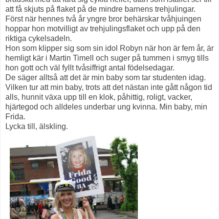
att få skjuts på flaket på de mindre barnens trehjulingar.
Först när hennes två år yngre bror behärskar tvåhjuingen
hoppar hon motvilligt av trehjulingsflaket och upp på den
riktiga cykelsadeln.
Hon som klipper sig som sin idol Robyn när hon är fem år, är
hemligt kär i Martin Timell och suger på tummen i smyg tills
hon gott och väl fyllt tvåsiffrigt antal födelsedagar.
De säger alltså att det är min baby som tar studenten idag.
Vilken tur att min baby, trots att det nästan inte gått någon tid
alls, hunnit växa upp till en klok, påhittig, roligt, vacker,
hjärtegod och alldeles underbar ung kvinna. Min baby, min
Frida.
Lycka till, älskling.