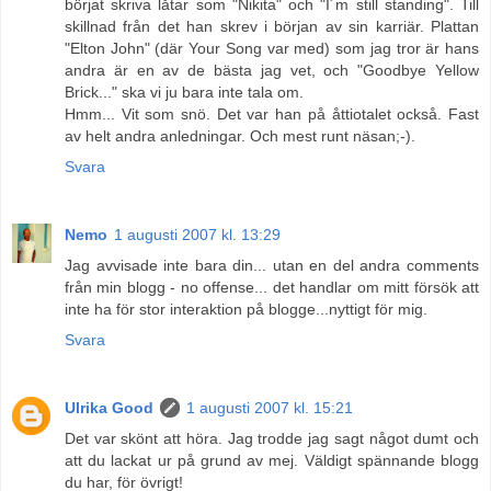
börjat skriva låtar som "Nikita" och "I´m still standing". Till
skillnad från det han skrev i början av sin karriär. Plattan
"Elton John" (där Your Song var med) som jag tror är hans
andra är en av de bästa jag vet, och "Goodbye Yellow
Brick..." ska vi ju bara inte tala om.
Hmm... Vit som snö. Det var han på åttiotalet också. Fast
av helt andra anledningar. Och mest runt näsan;-).
Svara
Nemo
1 augusti 2007 kl. 13:29
Jag avvisade inte bara din... utan en del andra comments
från min blogg - no offense... det handlar om mitt försök att
inte ha för stor interaktion på blogge...nyttigt för mig.
Svara
Ulrika Good
1 augusti 2007 kl. 15:21
Det var skönt att höra. Jag trodde jag sagt något dumt och
att du lackat ur på grund av mej. Väldigt spännande blogg
du har, för övrigt!