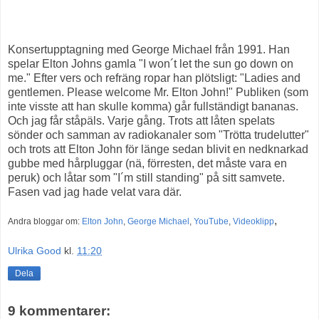
Konsertupptagning med George Michael från 1991. Han
spelar Elton Johns gamla "I won´t let the sun go down on
me." Efter vers och refräng ropar han plötsligt: "Ladies and
gentlemen. Please welcome Mr. Elton John!" Publiken (som
inte visste att han skulle komma) går fullständigt bananas.
Och jag får ståpäls. Varje gång. Trots att låten spelats
sönder och samman av radiokanaler som "Trötta trudelutter"
och trots att Elton John för länge sedan blivit en nedknarkad
gubbe med hårpluggar (nä, förresten, det måste vara en
peruk) och låtar som "I´m still standing" på sitt samvete.
Fasen vad jag hade velat vara där.
,
Andra bloggar om:
Elton John
,
George Michael
,
YouTube
,
Videoklipp
Ulrika Good
kl.
11:20
Dela
9 kommentarer: