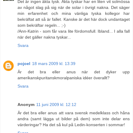
Det är ingen äkta tysk. Äkta tyskar har en liten vit solmössa
av något slag på sig när de solar i övrigt nakna. Det säger
min erfarenhet och mina vänliga tyska kollegor har
bekräftat att så är fallet. Kanske är det här dock undantaget
som bekräftar regeln... ;-)
/Ann-Katrin - som får vara lite fördomsfull. Ibland... I alla fall
när det gäller nakna tyskar...
Svara
pojoel
18 mars 2009 kl. 13:39
Är det bra eller anus när det dyker upp
amerikanskpuritanskmoralpaniska idéer överallt?
Svara
Anonym
11 juni 2009 kl. 12:12
Är det bra eller anus att vara svensk medelklass och håna
andra (samt lägga ut bilder på dem) som inte delar ens
värderingar? Ha det så kul på Ledin-konserten i sommar!