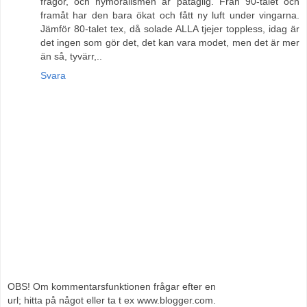
frågor, och nymoralismen är påtaglig. Från 90-talet och
framåt har den bara ökat och fått ny luft under vingarna.
Jämför 80-talet tex, då solade ALLA tjejer toppless, idag är
det ingen som gör det, det kan vara modet, men det är mer
än så, tyvärr,..
Svara
OBS! Om kommentarsfunktionen frågar efter en
url; hitta på något eller ta t ex www.blogger.com.