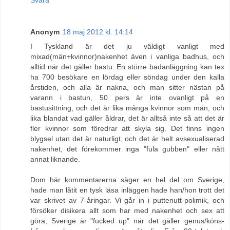
Svara
Anonym
18 maj 2012 kl. 14:14
I Tyskland är det ju väldigt vanligt med
mixad(män+kvinnor)nakenhet även i vanliga badhus, och
alltid när det gäller bastu. En större badanläggning kan tex
ha 700 besökare en lördag eller söndag under den kalla
årstiden, och alla är nakna, och man sitter nästan på
varann i bastun, 50 pers är inte ovanligt på en
bastusittning, och det är lika många kvinnor som män, och
lika blandat vad gäller åldrar, det är alltså inte så att det är
fler kvinnor som föredrar att skyla sig. Det finns ingen
blygsel utan det är naturligt, och det är helt avsexualiserad
nakenhet, det förekommer inga "fula gubben" eller nått
annat liknande.
Dom här kommentarerna säger en hel del om Sverige,
hade man låtit en tysk läsa inläggen hade han/hon trott det
var skrivet av 7-åringar. Vi går in i puttenutt-polimik, och
försöker disikera allt som har med nakenhet och sex att
göra, Sverige är "fucked up" när det gäller genus/köns-