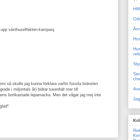
HM 
Odd
Änn
t upp växthuseffekten-kampanj.
Hur
Hur
rek
Sty
Sem
che
mi så skulle jag kunna förklara varför fossila bränslen
Ava
rade i miljontals år) bidrar tusenfalt mer till
ens bortkastade lepamacka. Men det vågar jag mej inte
Jag
glad*.
Krö
Rek
Kon