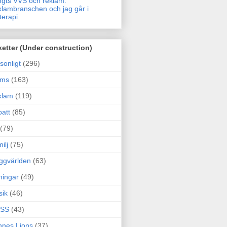
gts VVS och reklam.
lambranschen och jag går i
terapi.
ketter (Under construction)
sonligt
(296)
ams
(163)
klam
(119)
att
(85)
(79)
ilj
(75)
ggvärlden
(63)
ningar
(49)
sik
(46)
SS
(43)
nes Lions
(37)