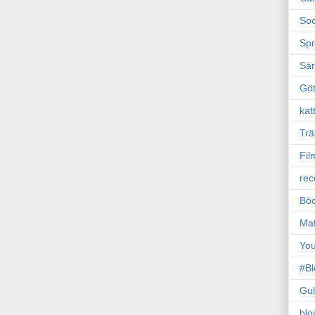
Soc
Sp
Sä
Gö
kat
Trä
Fil
rec
Böc
Ma
Yo
#B
Gul
blo