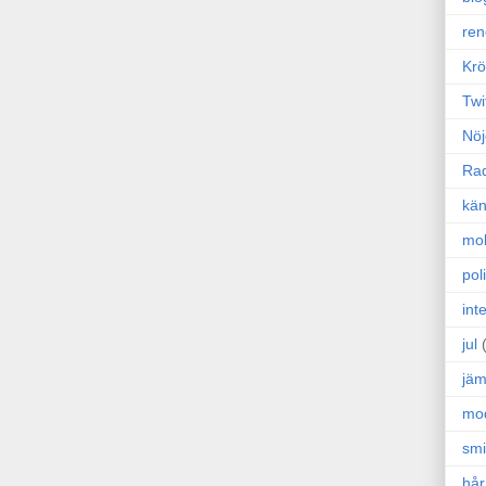
ren
Krö
Twi
Nöj
Ra
kän
mo
poli
int
jul
jäm
mo
sm
hår