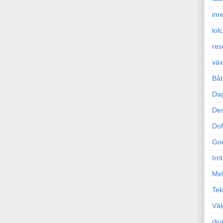
inr
lol
res
väx
Båt
Da
Des
Dof
Go
Irr
Mel
Tek
Väl
dju