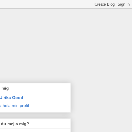
 mig
Ulrika Good
a hela min profil
l du mejla mig?