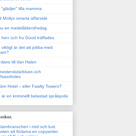
"glädjer" lilla mamma
 Mollys smarta affärsidé
u en medelåldersfredag
 herr och fru Good träffades.
 viktigt är det att jobba med
lam?
rdans till Van Halen
esterslutarblues och
fsassholes
lon Hotel – eller Fawlty Towers?
 är en kriminellt belastad språkpolis
nikor.
lambranschen i nöd och lust.
sten att förlama en copywriter.