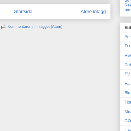
Ben
Rek
par
Startsida
Äldre inlägg
 på:
Kommentarer till inlägget (Atom)
Eti
Per
Tr
Re
Deb
TV
Fam
Blo
Tid
Mu
GO
Can