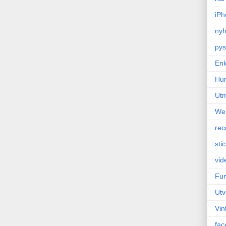
iPh
nyh
pys
Enk
Hu
Ut
We
rec
sti
vid
Fun
Utv
Vin
fac