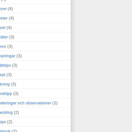
one
(4)
eter
(4)
sel
(4)
äter
(3)
mor
(3)
maningar
(3)
bbtips
(3)
ept
(3)
ckning
(3)
eoklipp
(3)
deringar och observationer
(2)
eckling
(2)
tips
(2)
ebook
(2)