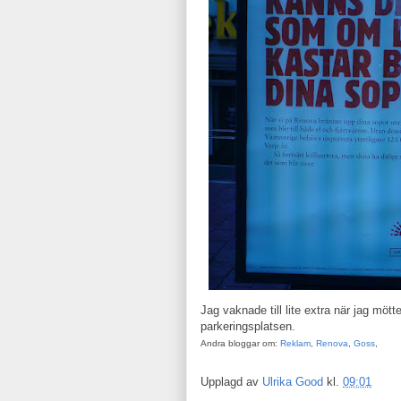
Jag vaknade till lite extra när jag mö
parkeringsplatsen.
Andra bloggar om:
Reklam
,
Renova
,
Goss
,
Upplagd av
Ulrika Good
kl.
09:01