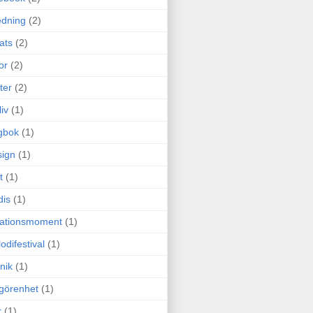
edning
(2)
cats
(2)
or
(2)
ter
(2)
liv
(1)
gbok
(1)
ign
(1)
t
(1)
dis
(1)
itationsmoment
(1)
odifestival
(1)
nik
(1)
görenhet
(1)
r
(1)