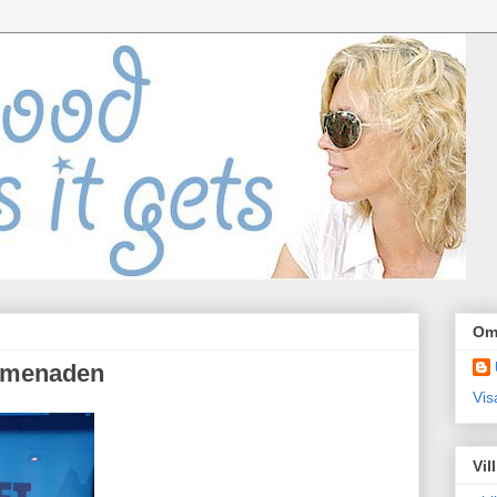
Om
omenaden
Vis
Vil