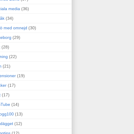
iala media
(36)
råk
(34)
rö med omnejd
(30)
teborg
(29)
t
(28)
ning
(22)
m
(21)
ensioner
(19)
ker
(17)
t
(17)
uTube
(14)
logg100
(13)
dägget
(12)
ggtips
(12)