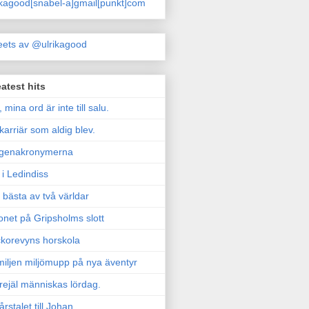
ikagood[snabel-a]gmail[punkt]com
ets av @ulrikagood
atest hits
, mina ord är inte till salu.
karriär som aldig blev.
genakronymerna
i Ledindiss
 bästa av två världar
onet på Gripsholms slott
korevyns horskola
iljen miljömupp på nya äventyr
rejäl människas lördag.
årstalet till Johan