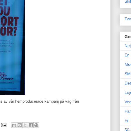
ulr
Twe
Gre
Nej
En 
Mo
SM 
Det
Lej
ttes av vår hemproducerade kampanj på väg från
Vec
Fam
En 
50-