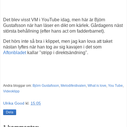
Det blev visst VM i YouTube idag, men här är Björn
Gustafsson när han läser en dikt om kärlek. Gårdagens näst
största behållning (efter hans act om fadderbarnet).
Det hörs inte så bra i klippet, men jag kan lova att taket
nästan lyftes när han tog av sig kavajen i det som
Aftonbladet
kallar "stripp i direktsändning".
Andra bloggar om:
Björn Gustafsson
,
Melodifestivalen
,
What is love
,
You Tube
,
Videoklipp
Ulrika Good
kl.
15:05
Dela