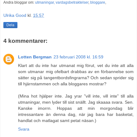
Andra bloggar om:
utmaningar,
vardagsbetraktelser
,
bloggare
,
Ulrika Good
kl.
15:57
Dela
4 kommentarer:
Lotten Bergman
23 februari 2008 kl. 16:59
Klart att du inte har utmanat mig förut, vet du inte att alla
som utmanar mig ofelbart drabbas av en förbannelse som
sätter sig på tangentbordsfingrarna? Och sedan sprider sig
till hjärnstammen och alla bloggares mostrar?
(Mina hot hjälper inte. Jag yrar "vill inte, vill inte" till alla
utmaningar, men lyder till sist snällt. Jag skaaaa svara. Sen.
Kanske imorrn. Hoppas att min morgondag blir
intressantare än denna dag, när jag bara har basketat,
handlat och matlagat samt petat näsan.)
Svara