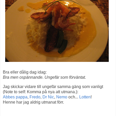
Bra eller dålig dag idag:
Bra men ospännande. Ungefär som förväntat.
Jag skickar vidare till ungefär samma gäng som vanligt
(Note to self: Komma på nya att utmana.):
Abbes pappa
,
Fredo
,
Dr Nic
,
Nemo
och...
Lotten
!
Henne har jag aldrig utmanat förr.