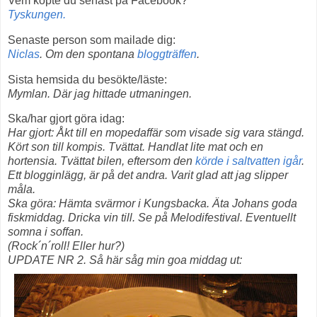
Vem köpte du senast på Facebook?
Tyskungen.
Senaste person som mailade dig:
Niclas
. Om den spontana
bloggträffen
.
Sista hemsida du besökte/läste:
Mymlan. Där jag hittade utmaningen.
Ska/har gjort göra idag:
Har gjort: Åkt till en mopedaffär som visade sig vara stängd.
Kört son till kompis. Tvättat. Handlat lite mat och en
hortensia. Tvättat bilen, eftersom den
körde i saltvatten igår
.
Ett blogginlägg, är på det andra. Varit glad att jag slipper
måla.
Ska göra: Hämta svärmor i Kungsbacka. Äta Johans goda
fiskmiddag. Dricka vin till. Se på Melodifestival. Eventuellt
somna i soffan.
(Rock´n´roll! Eller hur?)
UPDATE NR 2. Så här såg min goa middag ut: