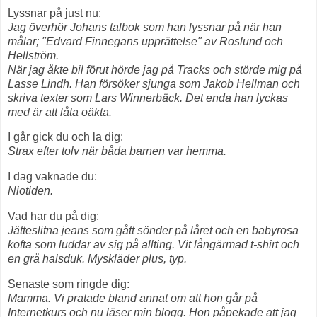
Lyssnar på just nu:
Jag överhör Johans talbok som han lyssnar på när han
målar; "Edvard Finnegans upprättelse" av Roslund och
Hellström.
När jag åkte bil förut hörde jag på Tracks och störde mig på
Lasse Lindh. Han försöker sjunga som Jakob Hellman och
skriva texter som Lars Winnerbäck. Det enda han lyckas
med är att låta oäkta.
I går gick du och la dig:
Strax efter tolv när båda barnen var hemma.
I dag vaknade du:
Niotiden.
Vad har du på dig:
Jätteslitna jeans som gått sönder på låret och en babyrosa
kofta som luddar av sig på allting. Vit långärmad t-shirt och
en grå halsduk. Myskläder plus, typ.
Senaste som ringde dig:
Mamma. Vi pratade bland annat om att hon går på
Internetkurs och nu läser min blogg. Hon påpekade att jag