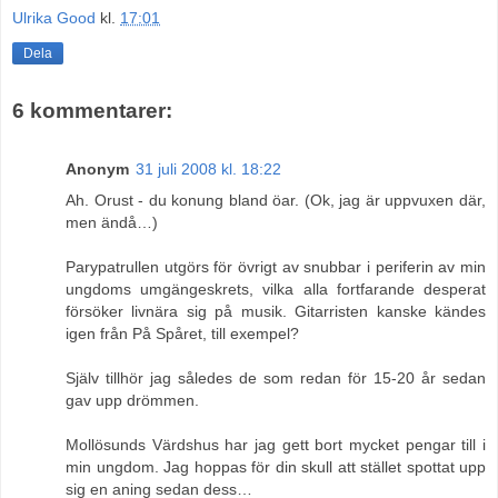
Ulrika Good
kl.
17:01
Dela
6 kommentarer:
Anonym
31 juli 2008 kl. 18:22
Ah. Orust - du konung bland öar. (Ok, jag är uppvuxen där,
men ändå…)
Parypatrullen utgörs för övrigt av snubbar i periferin av min
ungdoms umgängeskrets, vilka alla fortfarande desperat
försöker livnära sig på musik. Gitarristen kanske kändes
igen från På Spåret, till exempel?
Själv tillhör jag således de som redan för 15-20 år sedan
gav upp drömmen.
Mollösunds Värdshus har jag gett bort mycket pengar till i
min ungdom. Jag hoppas för din skull att stället spottat upp
sig en aning sedan dess…