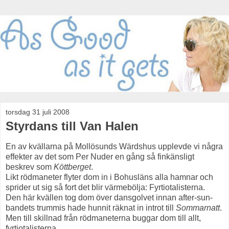
torsdag 31 juli 2008
Styrdans till Van Halen
En av kvällarna på Mollösunds Wärdshus upplevde vi några
effekter av det som Per Nuder en gång så finkänsligt
beskrev som
Köttberget
.
Likt rödmaneter flyter dom in i Bohusläns alla hamnar och
sprider ut sig så fort det blir värmebölja: Fyrtiotalisterna.
Den här kvällen tog dom över dansgolvet innan after-sun-
bandets trummis hade hunnit räknat in introt till
Sommarnatt
.
Men till skillnad från rödmaneterna buggar dom till allt,
fyrtiotalisterna.