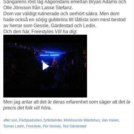
Sångarens röst låg någonstans emellan Bryan Adams och
Olle Jönsson från Lasse Stefanz.
Dom var väldigt rutinerade och oerhört säkra. Men dom
hade också en sörjig gubbröra till låtlista som mest bestod
av herrar som Gessle, Gärdestad och Ledin.
Och den här, Freestyles
Vill ha dig
:
Men jag antar att det är deras erfarenhet som säger att det är
precis det
folk vill höra
.
after sun
,
Partypatrullen
,
fyrtiotalister
,
Mollösunds Wärdshus
,
Van Halen
,
Tomas Ledin
,
Freestyle
,
Per Gessle
,
Ted Gärdestad