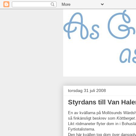
torsdag 31 juli 2008
Styrdans till Van Hale
En av kvällarna på Mollösunds Wärdsh
så finkänsligt beskrev som
Köttberget
.
Likt rödmaneter flyter dom in i Bohuslä
Fyrtiotalisterna.
Den här kvällen tog dom över dansgolve