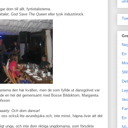
ulr
r dom till allt, fyrtiotalisterna.
italet
,
God Save The Queen
eller tysk industrirock.
Twe
Gre
Nej
En 
Mo
SM 
Det
ästerna den här kvällen, men de som fyllde ut dansgolvet var
Lej
ade en hel del gemensamt med Bosse Bildoktorn, Margareta
Vec
ofsson.
Fam
aarty. Och dom dansar!
e oss också lite avundsjuka och, inte minst, häpna över att det
En 
digt unga, och inte dom riktiga ungdomarna, som försökte
50-