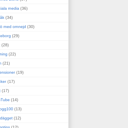
iala media
(36)
råk
(34)
rö med omnejd
(30)
teborg
(29)
t
(28)
ning
(22)
m
(21)
ensioner
(19)
ker
(17)
t
(17)
uTube
(14)
logg100
(13)
dägget
(12)
ggtips
(12)