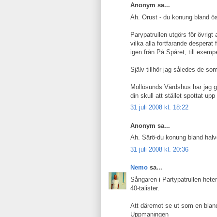
Anonym sa...
Ah. Orust - du konung bland ö
Parypatrullen utgörs för övrig
vilka alla fortfarande desperat
igen från På Spåret, till exemp
Själv tillhör jag således de s
Mollösunds Värdshus har jag ge
din skull att stället spottat u
31 juli 2008 kl. 18:22
Anonym sa...
Ah. Särö-du konung bland halv
31 juli 2008 kl. 20:36
Nemo
sa...
Sångaren i Partypatrullen hete
40-talister.
Att däremot se ut som en bland
Uppmaningen