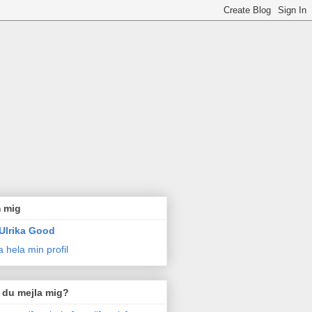
 mig
Ulrika Good
a hela min profil
l du mejla mig?