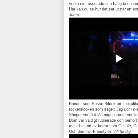
verka ointresserade och hängde i baren 
Här kan du se hur det ser ut när ett ext
Jump.
Bandet som Bosse Bildoktorn-lookaliker
rockerslooken som säger:
Jag kom n-ä
Sångarens röst låg någonstans emella
Dom var väldigt rutinerade och oerhört
mest bestod av herrar som Gessle, Gä
Och den här, Freestyles
Vill ha dig
: