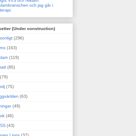
gts VVS och reklam.
lambranschen och jag går i
terapi.
ketter (Under construction)
sonligt
(296)
ams
(163)
klam
(119)
att
(85)
(79)
ilj
(75)
ggvärlden
(63)
ningar
(49)
sik
(46)
SS
(43)
nes Lions
(37)