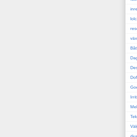
inr
lol
res
väx
Båt
Da
Des
Dof
Go
Irr
Mel
Tek
Väl
dju