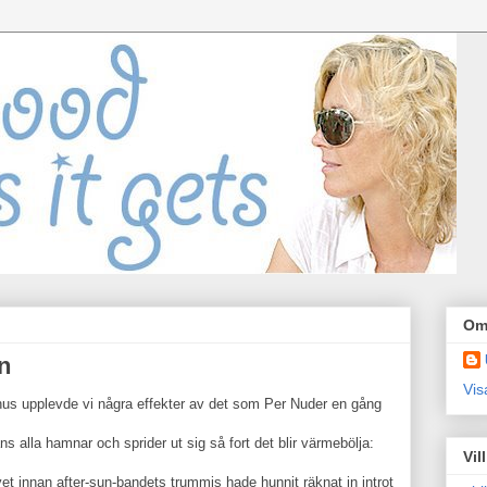
Om
n
Vis
us upplevde vi några effekter av det som Per Nuder en gång
ns alla hamnar och sprider ut sig så fort det blir värmebölja:
Vil
t innan after-sun-bandets trummis hade hunnit räknat in introt