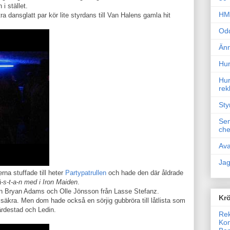
i stället.
HM 
ra dansglatt par kör lite styrdans till Van Halens gamla hit
Odd
Änn
Hur
Hur
rek
Sty
Sem
che
Ava
Jag
na stuffade till heter
Partypatrullen
och hade den där åldrade
-s-t-a-n med i Iron Maiden
.
n Bryan Adams och Olle Jönsson från Lasse Stefanz.
Krö
 säkra. Men dom hade också en sörjig gubbröra till låtlista som
rdestad och Ledin.
Rek
Kon