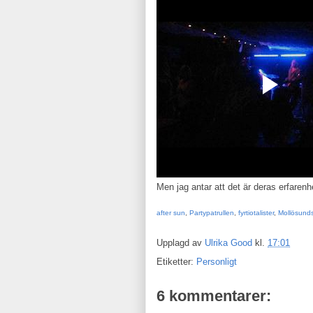
Men jag antar att det är deras erfaren
after sun
,
Partypatrullen
,
fyrtiotalister
,
Mollösund
Upplagd av
Ulrika Good
kl.
17:01
Etiketter:
Personligt
6 kommentarer: