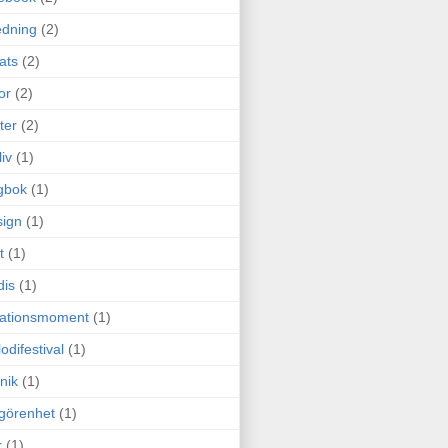
edning
(2)
cats
(2)
or
(2)
ter
(2)
liv
(1)
gbok
(1)
ign
(1)
t
(1)
dis
(1)
itationsmoment
(1)
odifestival
(1)
nik
(1)
görenhet
(1)
r
(1)