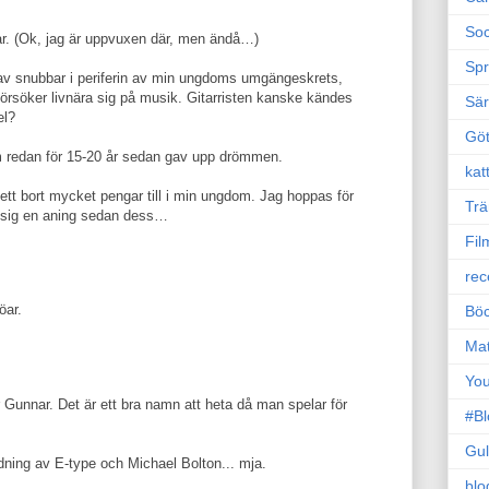
Soc
ar. (Ok, jag är uppvuxen där, men ändå…)
Sp
t av snubbar i periferin av min ungdoms umgängeskrets,
 försöker livnära sig på musik. Gitarristen kanske kändes
Sä
el?
Gö
om redan för 15-20 år sedan gav upp drömmen.
kat
tt bort mycket pengar till i min ungdom. Jag hoppas för
Trä
pp sig en aning sedan dess…
Fil
rec
öar.
Böc
Ma
Yo
r Gunnar. Det är ett bra namn att heta då man spelar för
#B
Gul
ning av E-type och Michael Bolton... mja.
blo