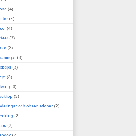
one
(4)
eter
(4)
sel
(4)
äter
(3)
mor
(3)
maningar
(3)
bbtips
(3)
ept
(3)
ckning
(3)
eoklipp
(3)
deringar och observationer
(2)
eckling
(2)
tips
(2)
ebook
(2)