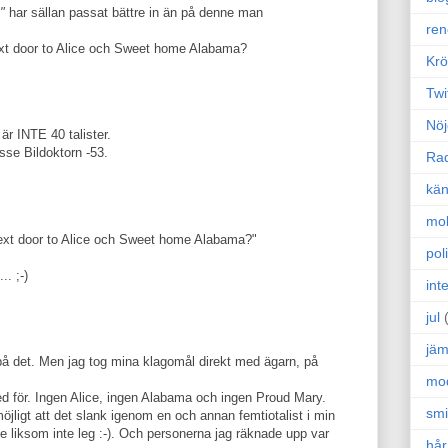
b"
har sällan passat bättre in än på denne man
ren
ext door to Alice och Sweet home Alabama?
Krö
Twi
Nöj
är INTE 40 talister.
sse Bildoktorn -53.
Ra
kän
mo
next door to Alice och Sweet home Alabama?"
poli
.. ;-)
int
jul
jäm
r på det. Men jag tog mina klagomål direkt med ägarn, på
mo
d för. Ingen Alice, ingen Alabama och ingen Proud Mary.
sm
jligt att det slank igenom en och annan femtiotalist i min
e liksom inte leg :-). Och personerna jag räknade upp var
hår