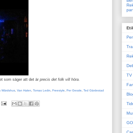
Ben
Rek
par
Eti
Per
Tr
Re
Deb
TV
het som säger att det är
precis det
folk vill höra
.
Fam
s Wärdshus
,
Van Halen
,
Tomas Ledin
,
Freestyle
,
Per Gessle
,
Ted Gärdestad
Blo
Tid
Mu
GO
Can