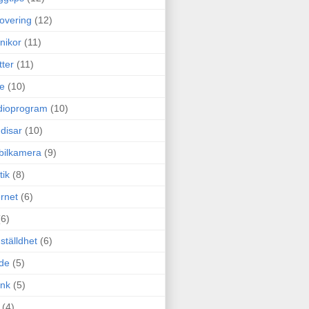
overing
(12)
nikor
(11)
tter
(11)
e
(10)
dioprogram
(10)
disar
(10)
bilkamera
(9)
tik
(8)
ernet
(6)
(6)
ställdhet
(6)
de
(5)
ink
(5)
(4)