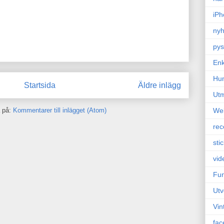
iPh
nyh
pys
Enk
Hu
Startsida
Äldre inlägg
Ut
We
 på:
Kommentarer till inlägget (Atom)
rec
sti
vid
Fun
Utv
Vin
fac