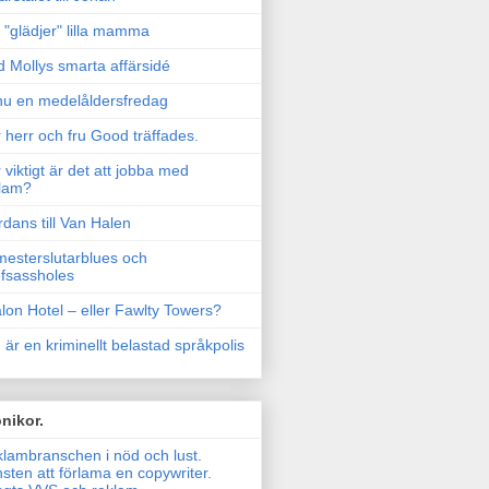
"glädjer" lilla mamma
 Mollys smarta affärsidé
u en medelåldersfredag
 herr och fru Good träffades.
 viktigt är det att jobba med
lam?
rdans till Van Halen
esterslutarblues och
fsassholes
lon Hotel – eller Fawlty Towers?
 är en kriminellt belastad språkpolis
nikor.
lambranschen i nöd och lust.
sten att förlama en copywriter.