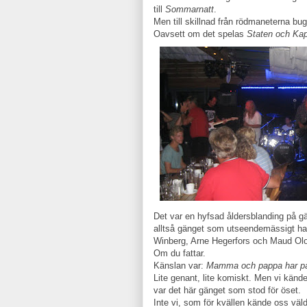
till
Sommarnatt
.
Men till skillnad från rödmaneterna bugga
Oavsett om det spelas
Staten och Kap
Det var en hyfsad åldersblanding på g
alltså gänget som utseendemässigt h
Winberg, Arne Hegerfors och Maud Ol
Om du fattar.
Känslan var:
Mamma och pappa har pa
Lite genant, lite komiskt. Men vi känd
var det här gänget som stod för öset.
Inte vi, som för kvällen kände oss väl