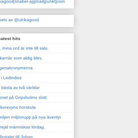
ikagood[snabel-a]gmail[punkt]com
ets av @ulrikagood
atest hits
, mina ord är inte till salu.
karriär som aldig blev.
genakronymerna
i Ledindiss
 bästa av två världar
onet på Gripsholms slott
korevyns horskola
iljen miljömupp på nya äventyr
rejäl människas lördag.
årstalet till Johan