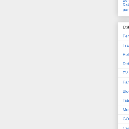
Ben
Rek
par
Eti
Per
Tr
Re
Deb
TV
Fam
Blo
Tid
Mu
GO
Can