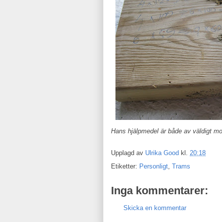
Hans hjälpmedel är både av väldigt mod
Upplagd av
Ulrika Good
kl.
20:18
Etiketter:
Personligt
,
Trams
Inga kommentarer:
Skicka en kommentar