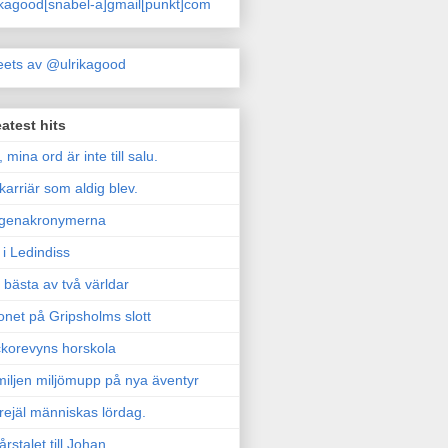
ikagood[snabel-a]gmail[punkt]com
ets av @ulrikagood
atest hits
, mina ord är inte till salu.
karriär som aldig blev.
genakronymerna
i Ledindiss
 bästa av två världar
onet på Gripsholms slott
korevyns horskola
iljen miljömupp på nya äventyr
rejäl människas lördag.
årstalet till Johan