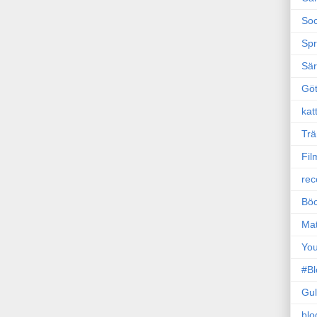
Soc
Sp
Sä
Gö
kat
Trä
Fil
rec
Böc
Ma
Yo
#B
Gul
blo