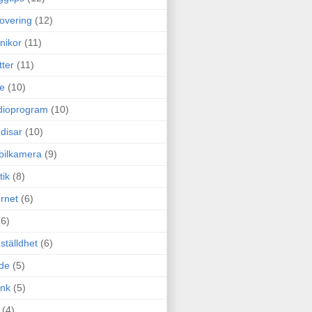
overing
(12)
nikor
(11)
tter
(11)
e
(10)
dioprogram
(10)
disar
(10)
bilkamera
(9)
tik
(8)
ernet
(6)
(6)
ställdhet
(6)
de
(5)
ink
(5)
(4)