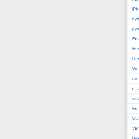
iPh
nyh
pys
Enk
Hu
Ut
We
rec
sti
vid
Fun
Utv
Vin
fac