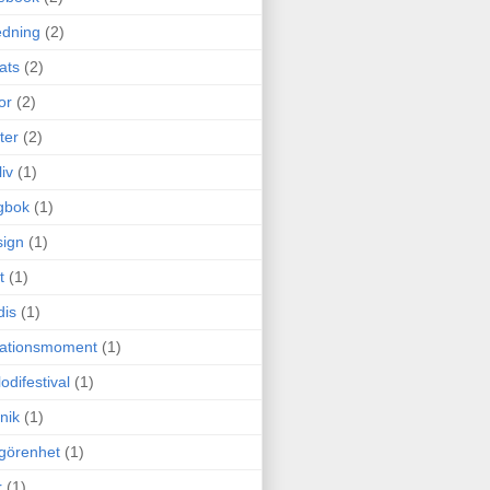
edning
(2)
cats
(2)
or
(2)
ter
(2)
liv
(1)
gbok
(1)
ign
(1)
t
(1)
dis
(1)
itationsmoment
(1)
odifestival
(1)
nik
(1)
görenhet
(1)
r
(1)