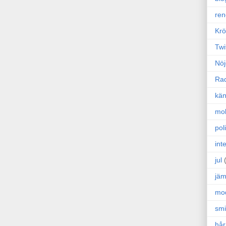
ren
Krö
Twi
Nöj
Ra
kän
mo
poli
int
jul
jäm
mo
sm
hår