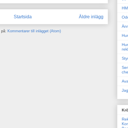
HM 
Startsida
Äldre inlägg
Odd
Änn
 på:
Kommentarer till inlägget (Atom)
Hur
Hur
rek
Sty
Sem
che
Ava
Jag
Krö
Rek
Kon