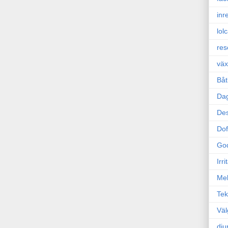
inr
lol
res
väx
Båt
Da
Des
Dof
Go
Irr
Mel
Tek
Väl
dju