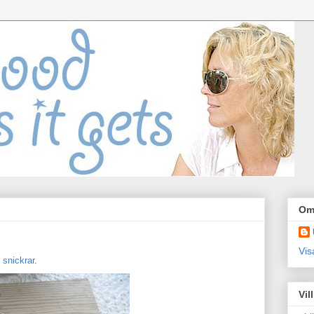
Om
Vis
h
snickrar
.
Vil