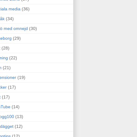
iala media
(36)
råk
(34)
rö med omnejd
(30)
teborg
(29)
t
(28)
ning
(22)
m
(21)
ensioner
(19)
ker
(17)
t
(17)
uTube
(14)
logg100
(13)
dägget
(12)
ggtips
(12)