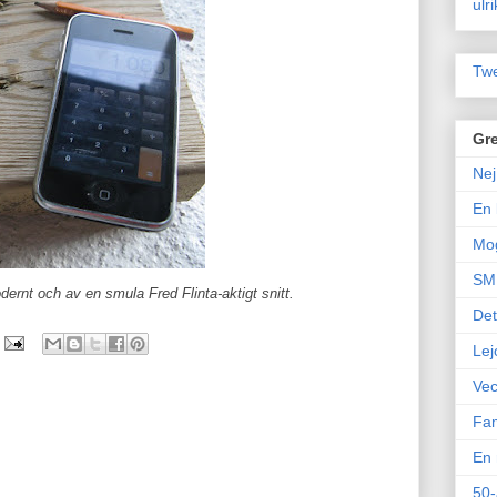
ulr
Twe
Gre
Nej
En 
Mo
SM 
ernt och av en smula Fred Flinta-aktigt snitt.
Det
Lej
Vec
Fam
En 
50-