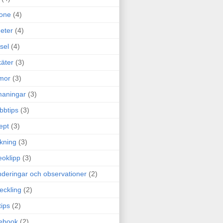
one
(4)
eter
(4)
sel
(4)
äter
(3)
mor
(3)
maningar
(3)
bbtips
(3)
ept
(3)
ckning
(3)
eoklipp
(3)
deringar och observationer
(2)
eckling
(2)
tips
(2)
ebook
(2)