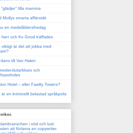
"glädjer" lilla mamma
 Mollys smarta affärsidé
u en medelåldersfredag
 herr och fru Good träffades.
 viktigt är det att jobba med
lam?
rdans till Van Halen
esterslutarblues och
fsassholes
lon Hotel – eller Fawlty Towers?
 är en kriminellt belastad språkpolis
nikor.
lambranschen i nöd och lust.
sten att förlama en copywriter.