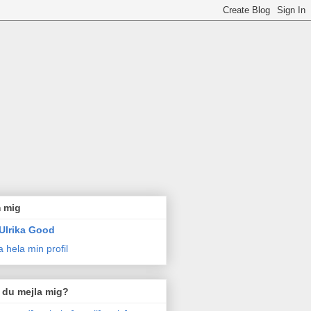
 mig
Ulrika Good
a hela min profil
l du mejla mig?