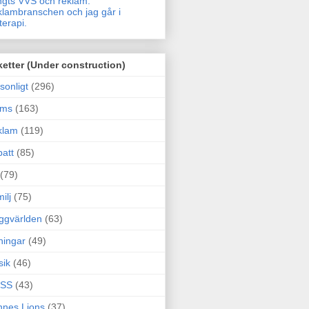
gts VVS och reklam.
lambranschen och jag går i
terapi.
ketter (Under construction)
sonligt
(296)
ams
(163)
klam
(119)
att
(85)
(79)
ilj
(75)
ggvärlden
(63)
ningar
(49)
sik
(46)
SS
(43)
nes Lions
(37)