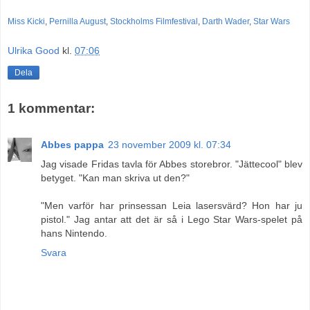
Miss Kicki
,
Pernilla August
,
Stockholms Filmfestival
,
Darth Wader
,
Star Wars
Ulrika Good
kl.
07:06
Dela
1 kommentar:
Abbes pappa
23 november 2009 kl. 07:34
Jag visade Fridas tavla för Abbes storebror. "Jättecool" blev
betyget. "Kan man skriva ut den?"
"Men varför har prinsessan Leia lasersvärd? Hon har ju
pistol." Jag antar att det är så i Lego Star Wars-spelet på
hans Nintendo.
Svara