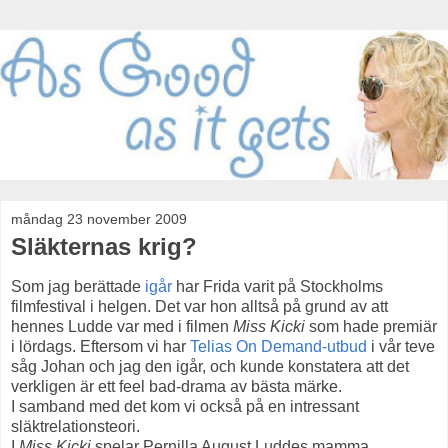
måndag 23 november 2009
Släkternas krig?
Som jag berättade
igår
har Frida varit på Stockholms
filmfestival i helgen. Det var hon alltså på grund av att
hennes Ludde var med i filmen
Miss Kicki
som hade premiär
i lördags. Eftersom vi har
Telias On Demand-utbud
i vår teve
såg Johan och jag den igår, och kunde konstatera att det
verkligen är ett feel bad-drama av bästa märke.
I samband med det kom vi också på en intressant
släktrelationsteori.
I
Miss Kicki
spelar Pernilla August Luddes mamma.