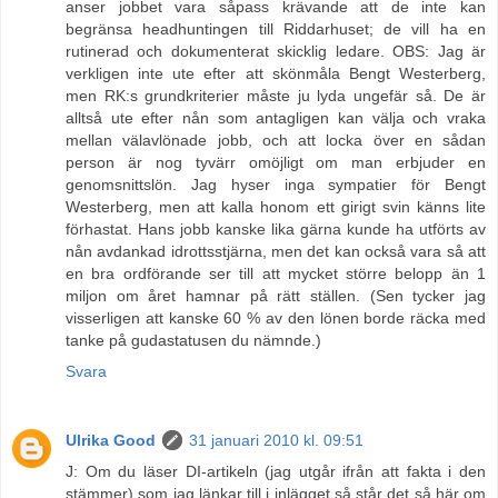
anser jobbet vara såpass krävande att de inte kan
begränsa headhuntingen till Riddarhuset; de vill ha en
rutinerad och dokumenterat skicklig ledare. OBS: Jag är
verkligen inte ute efter att skönmåla Bengt Westerberg,
men RK:s grundkriterier måste ju lyda ungefär så. De är
alltså ute efter nån som antagligen kan välja och vraka
mellan välavlönade jobb, och att locka över en sådan
person är nog tyvärr omöjligt om man erbjuder en
genomsnittslön. Jag hyser inga sympatier för Bengt
Westerberg, men att kalla honom ett girigt svin känns lite
förhastat. Hans jobb kanske lika gärna kunde ha utförts av
nån avdankad idrottsstjärna, men det kan också vara så att
en bra ordförande ser till att mycket större belopp än 1
miljon om året hamnar på rätt ställen. (Sen tycker jag
visserligen att kanske 60 % av den lönen borde räcka med
tanke på gudastatusen du nämnde.)
Svara
Ulrika Good
31 januari 2010 kl. 09:51
J: Om du läser DI-artikeln (jag utgår ifrån att fakta i den
stämmer) som jag länkar till i inlägget så står det så här om