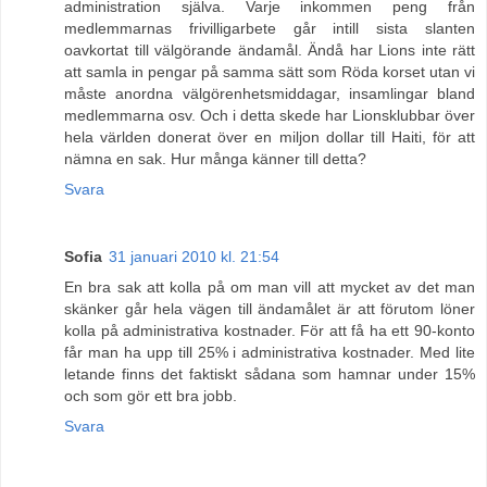
administration själva. Varje inkommen peng från
medlemmarnas frivilligarbete går intill sista slanten
oavkortat till välgörande ändamål. Ändå har Lions inte rätt
att samla in pengar på samma sätt som Röda korset utan vi
måste anordna välgörenhetsmiddagar, insamlingar bland
medlemmarna osv. Och i detta skede har Lionsklubbar över
hela världen donerat över en miljon dollar till Haiti, för att
nämna en sak. Hur många känner till detta?
Svara
Sofia
31 januari 2010 kl. 21:54
En bra sak att kolla på om man vill att mycket av det man
skänker går hela vägen till ändamålet är att förutom löner
kolla på administrativa kostnader. För att få ha ett 90-konto
får man ha upp till 25% i administrativa kostnader. Med lite
letande finns det faktiskt sådana som hamnar under 15%
och som gör ett bra jobb.
Svara