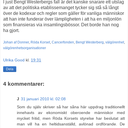
I just Bengt Westerbergs fall är det kanske snarare ett utslag
av att det politiska etablissemanget tycker sig stå så långt
över de kodexar och regler som gäller för vanliga människor
att han inte funderar över lämpligheten i att ha en miljonlön
som finansieras via insamlingsbössor. Det borde han nog
ha gjort.
Johan af Donner
,
Röda Korset
,
Cancerfonden
,
Bengt Westerberg
,
välgörenhet
,
välgörenhetsorganisationer
Ulrika Good
kl.
19:31
Dela
4 kommentarer:
J
31 januari 2010 kl. 02:08
Som du själv skriver så har såna här uppdrag traditionellt
innehavts av ekonomiskt oberoende människor med
mycket fritid, men Röda Korsets styrelse har beslutat att
man vill ha en heltidsanställd, avlönad ordförande. De