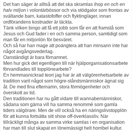
Det han säger är alltså att det ska skramlas ihop
en och en
halv miljon
i volontärbössor och via stödgalor som frontas av
svältande barn, katastofoffer och flyktingläger, innan
ordförandens kostnader är täckta.
Tänk vilken bingo att få ett jobb som får en att framstå som
Jesus och Gud fader i en och samma person, samtidigt som
man får en miljonlön för besväret.
Och så har han mage att poängtera att han minsann inte har
något avgångsvederlag.
Oanständigt är bara förnamnet.
Men hur gick det egentligen till när hjälporganisationsarbete
förvandlades till topplönearbete?
En hemmasnickrad teori jag har är att välgörenhetsarbete av
tradition varit något som högre-ståndsmänniskor ägnat sig
åt. De med fina efternamn, stora förmögenheter och
överskott av tid.
Den traditionen har nu gått vidare till wannabemänniskor,
sådana som gärna vill ha samma renommé som gamla
tiders välgörare. Men de vill också ha en näringslivstopplön
för att kunna fortsätta sitt show off-överklassliv. När
tillräckligt många av samma virke samlas i en organisation
har man till slut skapat en lönemässigt helt horribel kultur.