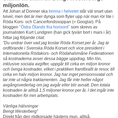
miljonlön.
Att Johan af Donner ska
brinna
i
helvetet
står väl snart utan
tvivel, men det är mer dynga som flyter upp när man rör lite i
Röda Kors- och Cancerfondssoppan (= Googlar). På
bloggen
"Östra Ölands fria horisont"
som skrevs av
journalisten Kurt Lundgren (han gick tyvärr bort i mars i år)
hittar jag följande citat:
”Du undrar över vad jag kostar Röda Korset per år. Jag är
ordförande i Svenska Röda Korset och vice president i
Internationella Rödakors- och Rödahalvmåne Federationen
så kostnaderna avser dessa bägge uppdrag. Min lön,
inklusive sociala avgifter, uppgår till cirka en miljon kronor
och övriga kostnader, vilket i praktiken framförallt är resor, till
cirka en halv miljon kronor. Jag har inget pensionsvatal och
tar inte ut några traktamenten. Jag får inte heller något
avgångsvederlag om jag avgår eller blir avsatt. Den totala
kostnaden är alltså 1,5 miljoner kronor per år. I det ingår inte
kostnaden för min arbetsplats.
Vänliga hälsningar
Bengt Westerberg”
Direkt från den rödkorsade hästens mun, alltså.