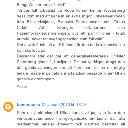
Bengt Westerbergs "heltid":
"Under full arbetstid på Röda korset hinner Westerberg
dessutom med att tjäna in en extra miljon i styrelsearvoden
från Bibliotekstjänst, Svenska Petroleuminstitutet, Cirkus
Cirkör AB, Sveriges författarfond och
Patientförsäkringsföreningen, dvs ett par miljoner i totalt
arvode utöver fet avgångspension som folkvald".
Det är alltså inte så att RK-lönen är den enda inkomstkällan
han ska leva på.
Dessutom står det där att generalsekreteraren Christer
Zetterberg tjänar 1,1 miljoner. De har verkligen dragit den
där gamla sanningen om att "om man vill ha en duglig
ledare måste man betala marknadsanpassade löner" till en
ganska extrem spets.
Svara
farmor anka
31 januari 2010 kl. 13:18
Som en jämförelse till Röda korset vill jag lyfta fram den
världsomspännande frivilligorganisationen Lions, där alla
medlemmar betalar årsavgift och därmed bekostar all