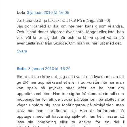
Lola
3 januari 2010 kl. 16:05
Jo, haha de är ju faktiskt rätt lika! På många sätt =0)
Jag tror Ranelid är lika, om inte mer, känslig som vi andra.
Och ibland rinner bägaren över bara. Moget eller inte, han
ville väl få ur sig det här och nu får vi spänt vänta på
eventuella svar från Skugge. Om man nu har lust med det.
Svara
Sofie
3 januari 2010 kl. 16:20
Skönt att du skrev det, jag satt i valet och kvalet mellan att
ge BR mer uopmärksamhet eller inte. Förstår inte hur man
kan spela så mycket offer efter att ha bett om
uppmärksamheten! Han tror sig ha frånkommit sin roll som
mobbingoffer för att de vuxna på Stjärnorn på slottet inte
vågar uppföra sig som tonåringarna på skolgården men
själv har han inte ändrat sig. Han är fortfarande så
upptagen med att hävda sig själv att han helt missar att
läsa sin omgivning eller ta ansvar för sin del i