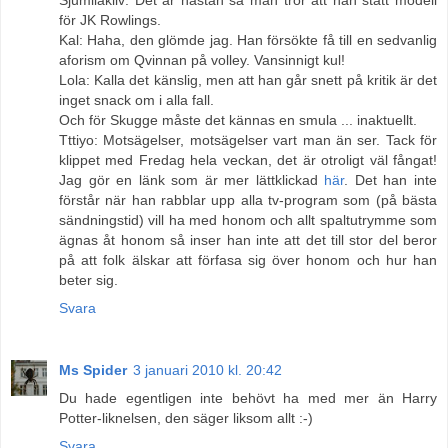
för JK Rowlings.
Kal: Haha, den glömde jag. Han försökte få till en sedvanlig
aforism om Qvinnan på volley. Vansinnigt kul!
Lola: Kalla det känslig, men att han går snett på kritik är det
inget snack om i alla fall.
Och för Skugge måste det kännas en smula ... inaktuellt.
Tttiyo: Motsägelser, motsägelser vart man än ser. Tack för
klippet med Fredag hela veckan, det är otroligt väl fångat!
Jag gör en länk som är mer lättklickad
här
. Det han inte
förstår när han rabblar upp alla tv-program som (på bästa
sändningstid) vill ha med honom och allt spaltutrymme som
ägnas åt honom så inser han inte att det till stor del beror
på att folk älskar att förfasa sig över honom och hur han
beter sig.
Svara
Ms Spider
3 januari 2010 kl. 20:42
Du hade egentligen inte behövt ha med mer än Harry
Potter-liknelsen, den säger liksom allt :-)
Svara