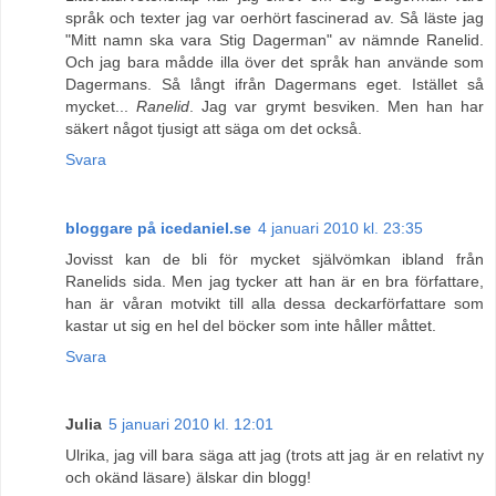
språk och texter jag var oerhört fascinerad av. Så läste jag
"Mitt namn ska vara Stig Dagerman" av nämnde Ranelid.
Och jag bara mådde illa över det språk han använde som
Dagermans. Så långt ifrån Dagermans eget. Istället så
mycket...
Ranelid
. Jag var grymt besviken. Men han har
säkert något tjusigt att säga om det också.
Svara
bloggare på icedaniel.se
4 januari 2010 kl. 23:35
Jovisst kan de bli för mycket självömkan ibland från
Ranelids sida. Men jag tycker att han är en bra författare,
han är våran motvikt till alla dessa deckarförfattare som
kastar ut sig en hel del böcker som inte håller måttet.
Svara
Julia
5 januari 2010 kl. 12:01
Ulrika, jag vill bara säga att jag (trots att jag är en relativt ny
och okänd läsare) älskar din blogg!