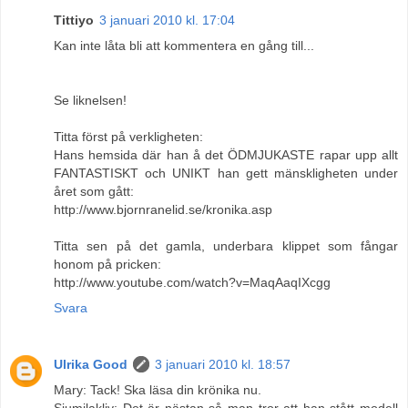
Tittiyo
3 januari 2010 kl. 17:04
Kan inte låta bli att kommentera en gång till...
Se liknelsen!
Titta först på verkligheten:
Hans hemsida där han å det ÖDMJUKASTE rapar upp allt
FANTASTISKT och UNIKT han gett mänskligheten under
året som gått:
http://www.bjornranelid.se/kronika.asp
Titta sen på det gamla, underbara klippet som fångar
honom på pricken:
http://www.youtube.com/watch?v=MaqAaqIXcgg
Svara
Ulrika Good
3 januari 2010 kl. 18:57
Mary: Tack! Ska läsa din krönika nu.
Sjumilakliv: Det är nästan så man tror att han stått modell