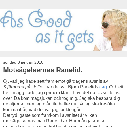
söndag 3 januari 2010
Motsägelsernas Ranelid.
Oj, vad jag hade sett fram emot gårdagens avsnitt av
Stjärnorna på slottet
, när det var Björn Ranelids
dag
. Och ett
helt inlägg hade jag i princip klart i huvudet när avsnittet var
över. Då kom magsjukan och tog mig. Jag ska bespara dig
detaljerna, men jag mår lite bättre nu, så jag ska försöka
komma ihåg vad det var jag tänkte igår.
Det tydligaste som framkom i avsnittet är vilken
motsägelsernas man Ranelid är. Hur många andra
människor hör du ständigt berätta om hur ödmjuka och