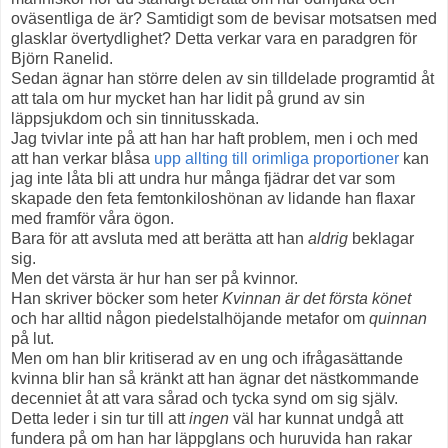
oväsentliga de är? Samtidigt som de bevisar motsatsen med
glasklar övertydlighet? Detta verkar vara en paradgren för
Björn Ranelid.
Sedan ägnar han större delen av sin tilldelade programtid åt
att tala om hur mycket han har lidit på grund av sin
läppsjukdom och sin tinnitusskada.
Jag tvivlar inte på att han har haft problem, men i och med
att han verkar blåsa
upp allting till orimliga proportioner
kan
jag inte låta bli att undra hur många fjädrar det var som
skapade den feta femtonkiloshönan av lidande han flaxar
med framför våra ögon.
Bara för att avsluta med att berätta att han
aldrig
beklagar
sig.
Men det värsta är hur han ser på kvinnor.
Han skriver böcker som heter
Kvinnan är det första könet
och har alltid någon piedelstalhöjande metafor om
quinnan
på lut.
Men om han blir kritiserad av en ung och ifrågasättande
kvinna blir han så kränkt att han ägnar det nästkommande
decenniet åt att vara sårad och tycka synd om sig själv.
Detta leder i sin tur till att
ingen
väl har kunnat undgå att
fundera på om han har läppglans och huruvida han rakar