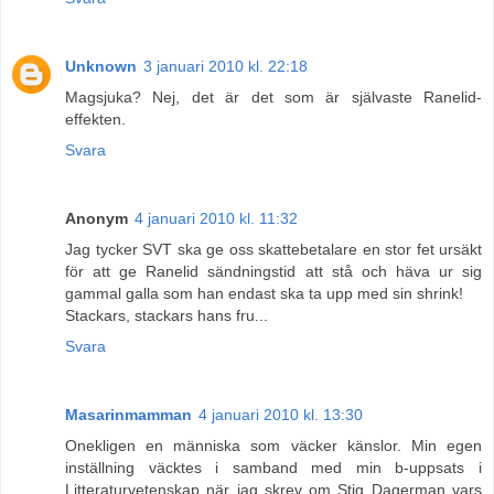
Unknown
3 januari 2010 kl. 22:18
Magsjuka? Nej, det är det som är självaste Ranelid-
effekten.
Svara
Anonym
4 januari 2010 kl. 11:32
Jag tycker SVT ska ge oss skattebetalare en stor fet ursäkt
för att ge Ranelid sändningstid att stå och häva ur sig
gammal galla som han endast ska ta upp med sin shrink!
Stackars, stackars hans fru...
Svara
Masarinmamman
4 januari 2010 kl. 13:30
Onekligen en människa som väcker känslor. Min egen
inställning väcktes i samband med min b-uppsats i
Litteraturvetenskap när jag skrev om Stig Dagerman vars