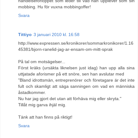
händelseförloppet som leder till vad han upplever som sin
mobbing. Hu för vuxna mobbingoffer!
Svara
Tittiyo
3 januari 2010 kl. 16:58
http://www.expressen.se/kronikorer/sommarkronikorer/1.16
45381/bjorn-ranelid-jag-ar-ensam-om-mitt-sprak
På tal om motsägelser...
Först kräks (ursäkta liknelsen just idag) han upp alla sina
uttjatade aforismer på ett snöre, sen han avslutar med
"Bland idrottsmän, entreprenörer och företagare är det inte
fult och skamligt att säga sanningen om vad en människa
åstadkommer.
Nu har jag gjort det utan att förhäva mig eller skryta."
Tillåt mig garva ihjäl mig.
Tänk att han finns på riktigt!
Svara