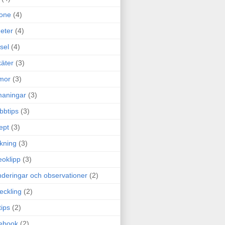
one
(4)
eter
(4)
sel
(4)
äter
(3)
mor
(3)
maningar
(3)
bbtips
(3)
ept
(3)
ckning
(3)
eoklipp
(3)
deringar och observationer
(2)
eckling
(2)
tips
(2)
ebook
(2)