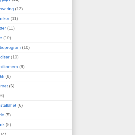
overing
(12)
nikor
(11)
tter
(11)
e
(10)
dioprogram
(10)
disar
(10)
bilkamera
(9)
tik
(8)
ernet
(6)
(6)
ställdhet
(6)
de
(5)
ink
(5)
(4)