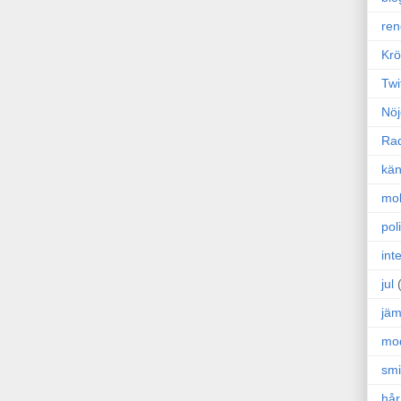
ren
Krö
Twi
Nöj
Ra
kän
mo
poli
int
jul
jäm
mo
sm
hår