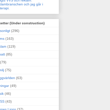
gts VVS och reklam.
lambranschen och jag går i
terapi.
ketter (Under construction)
sonligt
(296)
ams
(163)
klam
(119)
att
(85)
(79)
ilj
(75)
ggvärlden
(63)
ningar
(49)
sik
(46)
SS
(43)
nes Lions
(37)