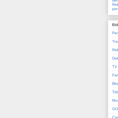
Ben
Rek
par
Eti
Per
Tr
Re
Deb
TV
Fam
Blo
Tid
Mu
GO
Can