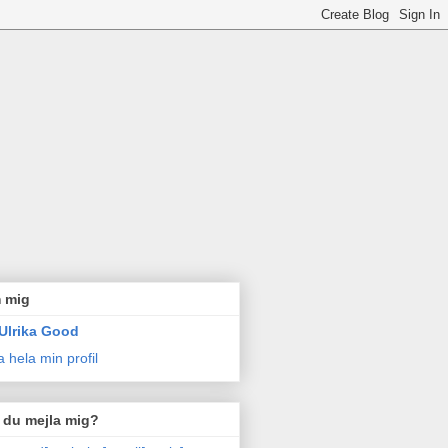
 mig
Ulrika Good
a hela min profil
l du mejla mig?