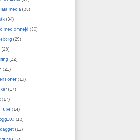
iala media
(36)
råk
(34)
rö med omnejd
(30)
teborg
(29)
t
(28)
ning
(22)
m
(21)
ensioner
(19)
ker
(17)
t
(17)
uTube
(14)
logg100
(13)
dägget
(12)
ggtips
(12)