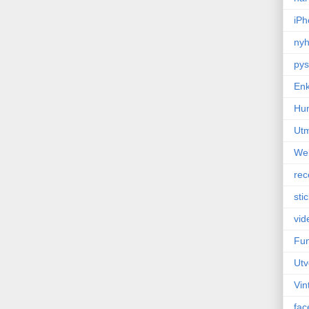
iPh
nyh
pys
Enk
Hu
Ut
We
rec
sti
vid
Fun
Utv
Vin
fac