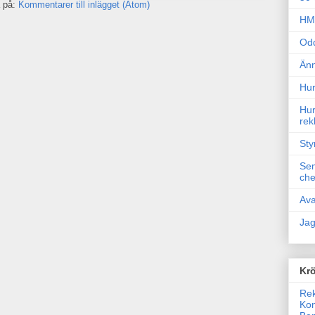
 på:
Kommentarer till inlägget (Atom)
HM 
Odd
Änn
Hur
Hur
rek
Sty
Sem
che
Ava
Jag
Krö
Rek
Kon