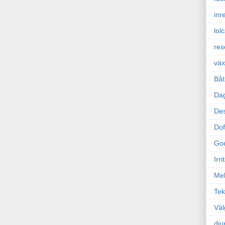
inr
lol
res
väx
Båt
Da
Des
Dof
Go
Irr
Mel
Tek
Väl
dju