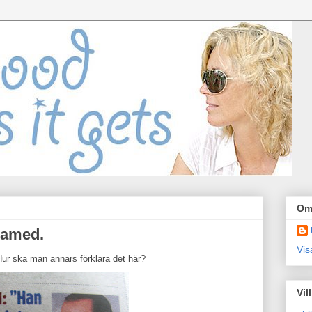
Om
named.
Vis
ur ska man annars förklara det här?
Vil