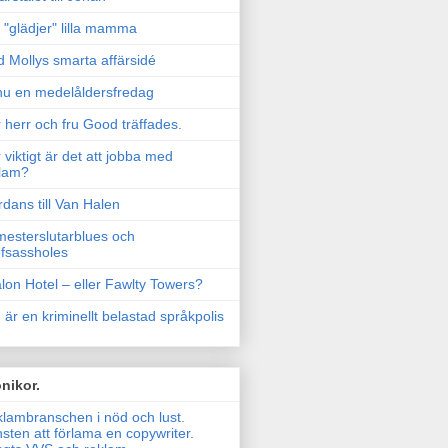
"glädjer" lilla mamma
 Mollys smarta affärsidé
u en medelåldersfredag
 herr och fru Good träffades.
 viktigt är det att jobba med
lam?
rdans till Van Halen
esterslutarblues och
fsassholes
lon Hotel – eller Fawlty Towers?
 är en kriminellt belastad språkpolis
nikor.
lambranschen i nöd och lust.
sten att förlama en copywriter.