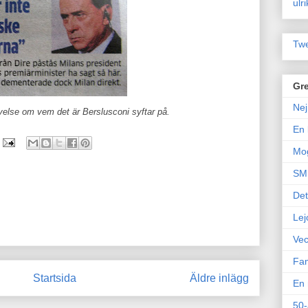
ulr
Twe
Gre
Nej
velse om vem det är Berslusconi syftar på.
En 
Mo
SM 
Det
Lej
Vec
Fam
Startsida
Äldre inlägg
En 
50-