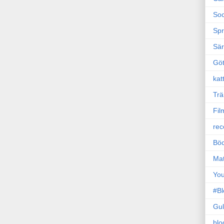
Soc
Sp
Sä
Gö
kat
Trä
Fil
rec
Böc
Ma
Yo
#B
Gul
blo