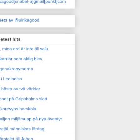
ikagood[snabel-a]gmail[punkt]com
ets av @ulrikagood
atest hits
, mina ord är inte till salu.
karriär som aldig blev.
genakronymerna
i Ledindiss
 bästa av två världar
onet på Gripsholms slott
korevyns horskola
iljen miljömupp på nya äventyr
rejäl människas lördag.
årstalet till Johan