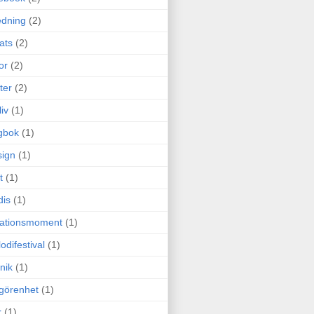
edning
(2)
cats
(2)
or
(2)
ter
(2)
liv
(1)
gbok
(1)
ign
(1)
t
(1)
dis
(1)
itationsmoment
(1)
odifestival
(1)
nik
(1)
görenhet
(1)
r
(1)