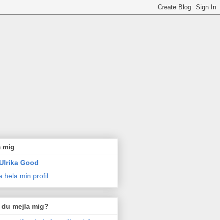
 mig
Ulrika Good
a hela min profil
l du mejla mig?