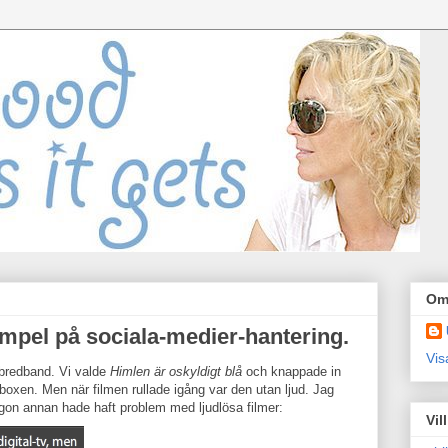
Om
mpel på sociala-medier-hantering.
Vis
s bredband. Vi valde
Himlen är oskyldigt blå
och knappade in
alboxen. Men när filmen rullade igång var den utan ljud. Jag
ågon annan hade haft problem med ljudlösa filmer:
Vil