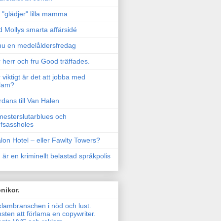
"glädjer" lilla mamma
 Mollys smarta affärsidé
u en medelåldersfredag
 herr och fru Good träffades.
 viktigt är det att jobba med
lam?
rdans till Van Halen
esterslutarblues och
fsassholes
lon Hotel – eller Fawlty Towers?
 är en kriminellt belastad språkpolis
nikor.
lambranschen i nöd och lust.
sten att förlama en copywriter.