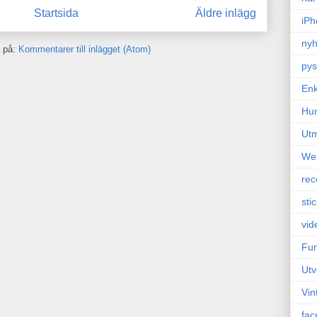
Startsida
Äldre inlägg
iPh
nyh
 på:
Kommentarer till inlägget (Atom)
pys
Enk
Hu
Ut
We
rec
sti
vid
Fun
Utv
Vin
fac