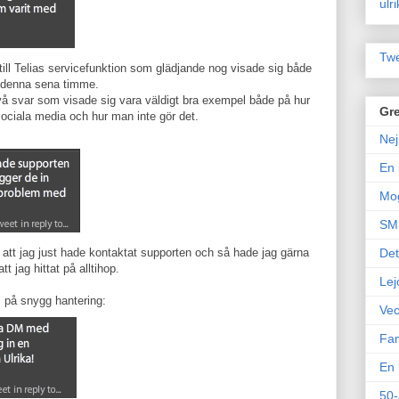
ulr
Twe
till Telias servicefunktion som glädjande nog visade sig både
i denna sena timme.
två svar som visade sig vara väldigt bra exempel både på hur
Gre
sociala media och hur man inte gör det.
Nej
En 
Mo
SM 
 att jag just hade kontaktat supporten och så hade jag gärna
Det
t jag hittat på alltihop.
Lej
 på snygg hantering:
Vec
Fam
En 
50-