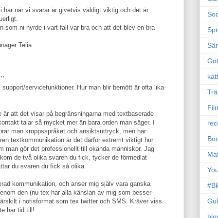
har när vi svarar är givetvis väldigt viktig och det är
Soc
erligt.
 som ni hyrde i vart fall var bra och att det blev en bra
Sp
Sä
nager Telia
Gö
..
kat
support/servicefunktioner. Hur man blir bemött är ofta lika
Trä
Fil
 är att det visar på begränsningarna med textbaserade
kontakt talar så mycket mer än bara orden man säger. I
rec
lorar man kroppsspråket och ansiktsuttryck, men har
Böc
I ren textkommunikation är det därför extremt viktigt hur
 om man gör det professionellt till okända människor. Jag
Ma
om de två olika svaren du fick, tycker de förmedlat
tar du svaren du fick så olika.
Yo
serad kommunikation, och anser mig själv vara ganska
#B
genom den (nu tex har alla känslan av mig som besser-
Gul
 särskilt i notisformat som tex twitter och SMS. Kräver viss
 har tid till!
blo