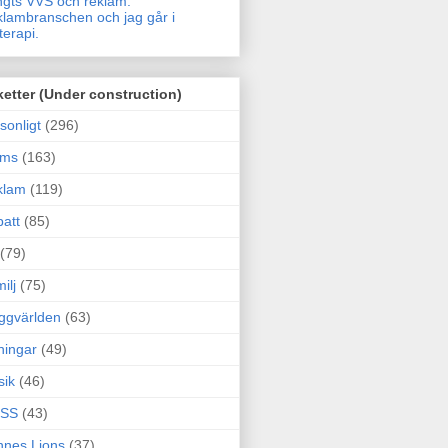
gts VVS och reklam.
lambranschen och jag går i
terapi.
ketter (Under construction)
sonligt
(296)
ams
(163)
klam
(119)
att
(85)
(79)
ilj
(75)
ggvärlden
(63)
ningar
(49)
sik
(46)
SS
(43)
nes Lions
(37)