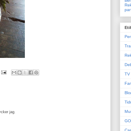
Ben
Rek
par
Eti
Per
Tr
Re
Deb
TV
Fam
Blo
Tid
Mu
ycker jag.
GO
Can