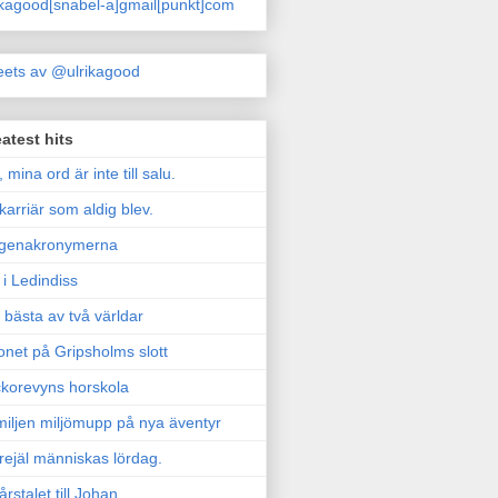
ikagood[snabel-a]gmail[punkt]com
ets av @ulrikagood
atest hits
, mina ord är inte till salu.
karriär som aldig blev.
genakronymerna
i Ledindiss
 bästa av två världar
onet på Gripsholms slott
korevyns horskola
iljen miljömupp på nya äventyr
rejäl människas lördag.
årstalet till Johan