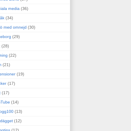
iala media
(36)
råk
(34)
rö med omnejd
(30)
teborg
(29)
t
(28)
ning
(22)
m
(21)
ensioner
(19)
ker
(17)
t
(17)
uTube
(14)
logg100
(13)
dägget
(12)
ggtips
(12)