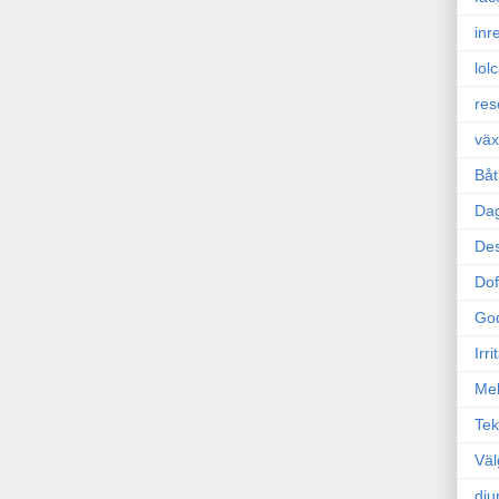
inr
lol
res
väx
Båt
Da
Des
Dof
Go
Irr
Mel
Tek
Väl
dju