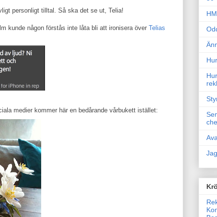
igt personligt tilltal. Så ska det se ut, Telia!
HM 
lm kunde någon förstås inte låta bli att ironisera över
Telias
Odd
Änn
Hur
Hur
rek
Sty
ociala medier kommer här en bedårande vårbukett istället:
Sem
che
Ava
Jag
Krö
Rek
Kon