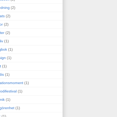
edning
(2)
cats
(2)
or
(2)
ter
(2)
liv
(1)
gbok
(1)
ign
(1)
t
(1)
dis
(1)
itationsmoment
(1)
odifestival
(1)
nik
(1)
görenhet
(1)
r
(1)