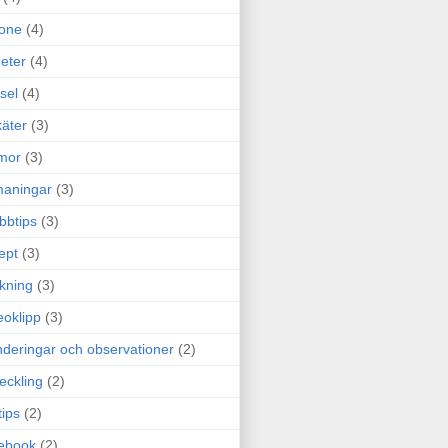
one
(4)
eter
(4)
sel
(4)
äter
(3)
mor
(3)
maningar
(3)
bbtips
(3)
ept
(3)
ckning
(3)
eoklipp
(3)
deringar och observationer
(2)
eckling
(2)
tips
(2)
ebook
(2)