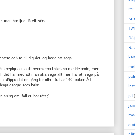
ren
Krö
m man har ljud då vill säga...
Twi
Nöj
Ra
kän
tera och ta till dig det jag hade att säga.
mo
t är knepigt att få till nyanserna i skrivna meddelande, men
Och det här med att man ska säga allt man har att säga på
poli
nte släppa det en gång för alla. Du har 140 tecken ÅT
ånga gånger som helst.
int
jul
 aning om ifall du har rätt ;).
jäm
mo
sm
hår