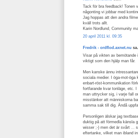
Tack för bra feedback! Tonen vi 
någonting vi jobbar med kontinu
Jag hoppas att den andra filmen
kväll trots allt.
Karin Nordlund, Community ma
20 april 2011 kl. 09:35
Fredrik - ordflod.axnet.nu
sa.
Visar på vikten av bemötande i 
viktigt som den hjälp man får.
Men kanske ännu intressantare
sociala medier. I öga-mot-öga 
enbart-röst-kommunikation för
fortfarande kvar tonläge, etc. 
man uttrycker sig, i varje fall
misstänker att människorna bak
samma sak till dig. Ändå uppfat
Personligen älskar jag textba
duktig på att förmedla känsla 
wisser ;-) men det är svårt ...
eftertanke, vilket man ibland inte