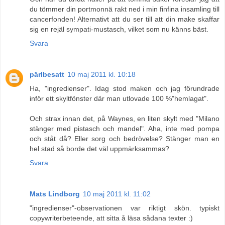
du tömmer din portmonnä rakt ned i min finfina insamling till
cancerfonden! Alternativt att du ser till att din make skaffar
sig en rejäl sympati-mustasch, vilket som nu känns bäst.
Svara
pärlbesatt
10 maj 2011 kl. 10:18
Ha, "ingredienser". Idag stod maken och jag förundrade
inför ett skyltfönster där man utlovade 100 %"hemlagat".
Och strax innan det, på Waynes, en liten skylt med "Milano
stänger med pistasch och mandel". Aha, inte med pompa
och ståt då? Eller sorg och bedrövelse? Stänger man en
hel stad så borde det väl uppmärksammas?
Svara
Mats Lindborg
10 maj 2011 kl. 11:02
"ingredienser"-observationen var riktigt skön. typiskt
copywriterbeteende, att sitta å läsa sådana texter :)