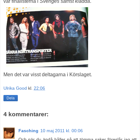
var finalisterna i
Sveriges sämst klädda
.
Men det var visst deltagarna i Körslaget.
Ulrika Good
kl.
22:06
Dela
4 kommentarer:
Fasching
10 maj 2011 kl. 00:06
Och när du ändå håller på att tömma saker föreslår jag att