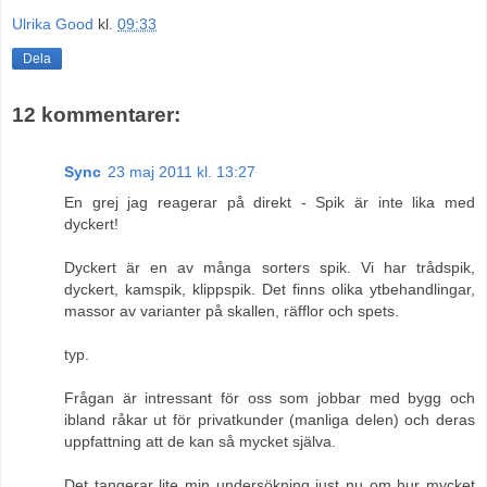
Ulrika Good
kl.
09:33
Dela
12 kommentarer:
Sync
23 maj 2011 kl. 13:27
En grej jag reagerar på direkt - Spik är inte lika med
dyckert!
Dyckert är en av många sorters spik. Vi har trådspik,
dyckert, kamspik, klippspik. Det finns olika ytbehandlingar,
massor av varianter på skallen, räfflor och spets.
typ.
Frågan är intressant för oss som jobbar med bygg och
ibland råkar ut för privatkunder (manliga delen) och deras
uppfattning att de kan så mycket själva.
Det tangerar lite min undersökning just nu om hur mycket