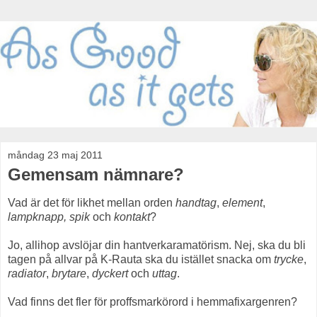
måndag 23 maj 2011
Gemensam nämnare?
Vad är det för likhet mellan orden
handtag
,
element
,
lampknapp,
spik
och
kontakt
?
Jo, allihop avslöjar din hantverkaramatörism. Nej, ska du bli
tagen på allvar på K-Rauta ska du istället snacka om
trycke
,
radiator
,
brytare
,
dyckert
och
uttag
.
Vad finns det fler för proffsmarkörord i hemmafixargenren?