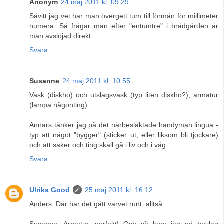
Anonym
24 maj 2011 kl. 09:29
Såvitt jag vet har man övergett tum till förmån för millimeter
numera. Så frågar man efter "entumtre" i brädgården är
man avslöjad direkt.
Svara
Susanne
24 maj 2011 kl. 10:55
Vask (diskho) och utslagsvask (typ liten diskho?), armatur
(lampa någonting).
Annars tänker jag på det närbesläktade handyman lingua -
typ att något "bygger" (sticker ut, eller liksom bli tjockare)
och att saker och ting skall gå i liv och i våg.
Svara
Ulrika Good
25 maj 2011 kl. 16:12
Anders: Där har det gått varvet runt, alltså.
Susanne: Armatur, perfekt! Och så kom jag på beslag