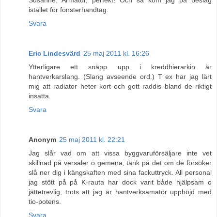
istället för fönsterhandtag.
Svara
Eric Lindesvärd
25 maj 2011 kl. 16:26
Ytterligare ett snäpp upp i kreddhierarkin är
hantverkarslang. (Slang avseende ord.) T ex har jag lärt
mig att radiator heter kort och gott raddis bland de riktigt
insatta.
Svara
Anonym
25 maj 2011 kl. 22:21
Jag slår vad om att vissa byggvaruförsäljare inte vet
skillnad på versaler o gemena, tänk på det om de försöker
slå ner dig i kängskaften med sina fackuttryck. All personal
jag stött på på K-rauta har dock varit både hjälpsam o
jättetrevlig, trots att jag är hantverksamatör upphöjd med
tio-potens.
Svara