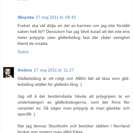
Skrymta
27 maj 2011 kl. 09:42
Fodret ska väl dölja en del av karmen om jag inte förstått
saken helt fel? Dessutom har jag blivit itutad att det inte ens
heter polygrip utan glidledstång fast där råder oenighet
bland de insatta.
Svara
Anders
27 maj 2011 kl. 11:27
Glidledstång är ett roligt ord. Alltför lätt att läsa som glid-
ledstång istället för glidleds-tång :)
Jag vill å det bestämdaste hävda att polygripen är en
underkategori av glidledstängerna, som det finns fler
varianter av. Så säger man polygrip är man glasklar och
specifik :)
När jag lämnar Stockholm och besöker släkten i Norrland
brukar min systers man alltid fråga: