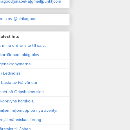
ikagood[snabel-a]gmail[punkt]com
ets av @ulrikagood
atest hits
, mina ord är inte till salu.
karriär som aldig blev.
genakronymerna
i Ledindiss
 bästa av två världar
onet på Gripsholms slott
korevyns horskola
iljen miljömupp på nya äventyr
rejäl människas lördag.
årstalet till Johan