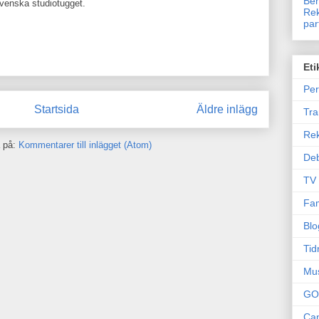
Ben
svenska studiotugget.
Rek
par
Eti
Per
Startsida
Äldre inlägg
Tr
Re
 på:
Kommentarer till inlägget (Atom)
Deb
TV
Fam
Blo
Tid
Mu
GO
Can