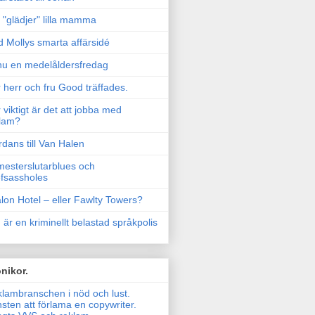
"glädjer" lilla mamma
 Mollys smarta affärsidé
u en medelåldersfredag
 herr och fru Good träffades.
 viktigt är det att jobba med
lam?
rdans till Van Halen
esterslutarblues och
fsassholes
lon Hotel – eller Fawlty Towers?
 är en kriminellt belastad språkpolis
nikor.
lambranschen i nöd och lust.
sten att förlama en copywriter.