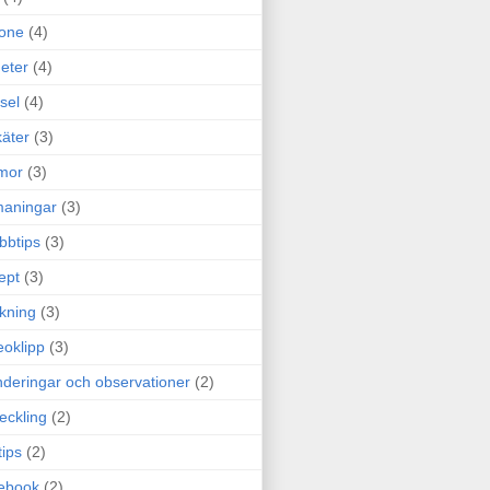
one
(4)
eter
(4)
sel
(4)
äter
(3)
mor
(3)
maningar
(3)
bbtips
(3)
ept
(3)
ckning
(3)
eoklipp
(3)
deringar och observationer
(2)
eckling
(2)
tips
(2)
ebook
(2)