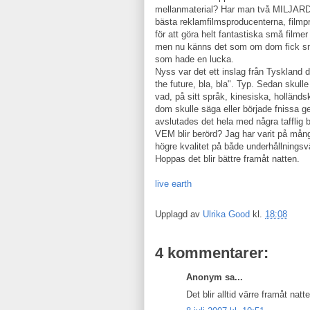
mellanmaterial? Har man två MILJARDE
bästa reklamfilmsproducenterna, filmpr
för att göra helt fantastiska små film
men nu känns det som om dom fick sno
som hade en lucka.
Nyss var det ett inslag från Tyskland d
the future, bla, bla". Typ. Sedan skulle
vad, på sitt språk, kinesiska, holländ
dom skulle säga eller började fnissa g
avslutades det hela med några tafflig 
VEM blir berörd? Jag har varit på mån
högre kvalitet på både underhållnings
Hoppas det blir bättre framåt natten.
live earth
Upplagd av
Ulrika Good
kl.
18:08
4 kommentarer:
Anonym sa...
Det blir alltid värre framåt natte