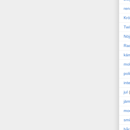
ren
Krö
Twi
Nöj
Ra
kän
mo
poli
int
jul
jäm
mo
sm
hår