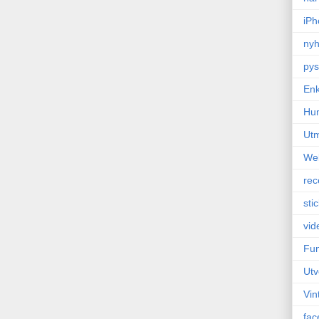
iPh
nyh
pys
Enk
Hu
Ut
We
rec
sti
vid
Fun
Utv
Vin
fac