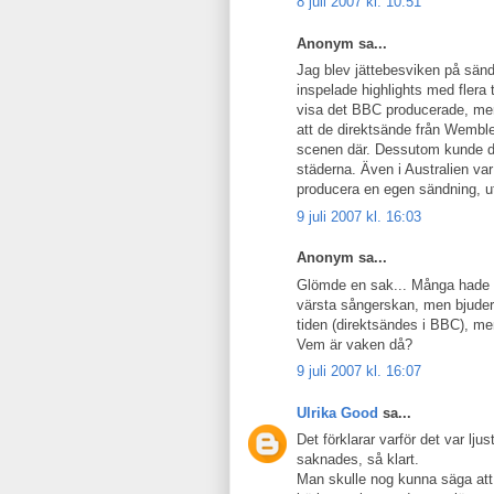
8 juli 2007 kl. 10:51
Anonym sa...
Jag blev jättebesviken på sändn
inspelade highlights med flera
visa det BBC producerade, men 
att de direktsände från Wembl
scenen där. Dessutom kunde digit
städerna. Även i Australien var
producera en egen sändning, uta
9 juli 2007 kl. 16:03
Anonym sa...
Glömde en sak... Många hade n
värsta sångerskan, men bjuder 
tiden (direktsändes i BBC), men
Vem är vaken då?
9 juli 2007 kl. 16:07
Ulrika Good
sa...
Det förklarar varför det var lju
saknades, så klart.
Man skulle nog kunna säga att 