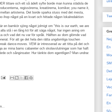
ulr
R tittare och ett så ädelt syfte borde man kunna städsla de
oducenterna, regissörerna, kreatörerna, komiker, you name it,
er mellan artisterna. Det borde sparka stuss med det mesta,
Twe
 ihop något på en kvart och hittade någon lokalredaktion
är en barnkör sjöng något jolmigt om "this is our earth, we are
 alla stå i en lång kö för att säga något, har ingen aning om
Gre
ska och vad det nu var för språk. Hälften av dom glömde vad
Nej
enerat. För att ge det hela den rätta ungdomliga touchen
break dance-moves. VEM är intresserad av att titta på det och
En 
ga av mina barns cabareter och skolavslutningar som har haft
värde och sånginsater. Hur tänkte dom egentligen? Man undrar.
Mo
SM 
Det
Lej
Vec
Fam
En 
n...
50-