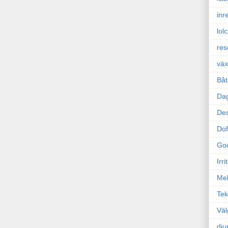
inr
lol
res
väx
Båt
Da
Des
Dof
Go
Irr
Mel
Tek
Väl
dju