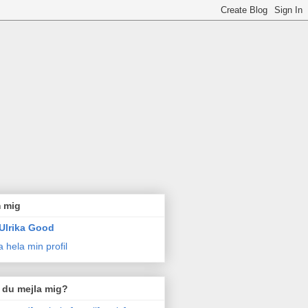
 mig
Ulrika Good
a hela min profil
l du mejla mig?