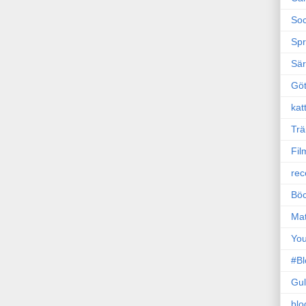
Soc
Sp
Sä
Gö
kat
Trä
Fil
rec
Böc
Ma
Yo
#B
Gul
blo