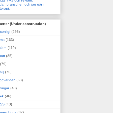
gts VVS och reklam.
lambranschen och jag går i
terapi.
ketter (Under construction)
sonligt
(296)
ams
(163)
klam
(119)
att
(85)
(79)
ilj
(75)
ggvärlden
(63)
ningar
(49)
sik
(46)
SS
(43)
nes Lions
(37)