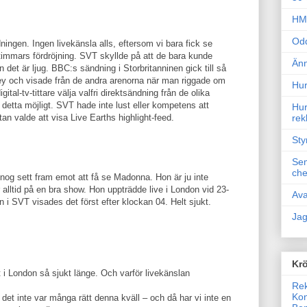
HM 
Odd
ingen. Ingen livekänsla alls, eftersom vi bara fick se
 timmars fördröjning. SVT skyllde på att de bara kunde
Änn
det är ljug. BBC:s sändning i Storbritanninen gick till så
ey och visade från de andra arenorna när man riggade om
Hur
al-tv-tittare välja valfri direktsändning från de olika
 detta möjligt. SVT hade inte lust eller kompetens att
Hur
n valde att visa Live Earths highlight-feed.
rek
Sty
Sem
che
og sett fram emot att få se Madonna. Hon är ju inte
alltid på en bra show. Hon uppträdde live i London vid 23-
Ava
 i SVT visades det först efter klockan 04. Helt sjukt.
Jag
Krö
st i London så sjukt länge. Och varför livekänslan
Rek
Kon
det inte var många rätt denna kväll – och då har vi inte en