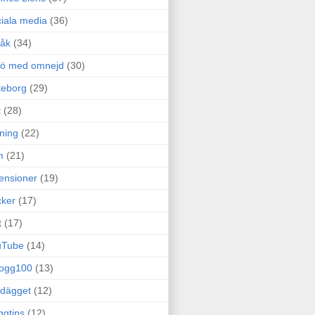
iala media
(36)
råk
(34)
rö med omnejd
(30)
teborg
(29)
t
(28)
ning
(22)
m
(21)
ensioner
(19)
ker
(17)
t
(17)
uTube
(14)
logg100
(13)
dägget
(12)
ggtips
(12)