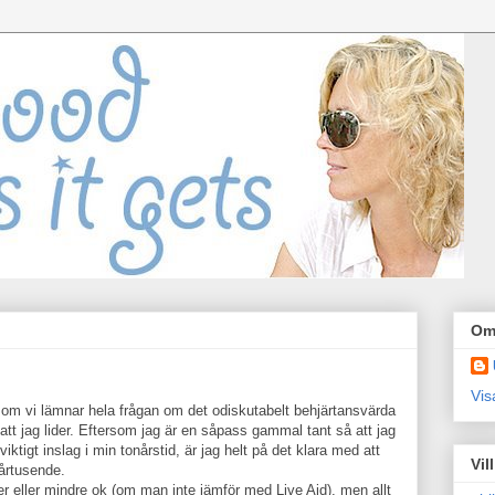
Om
Vis
ch om vi lämnar hela frågan om det odiskutabelt behjärtansvärda
att jag lider. Eftersom jag är en såpass gammal tant så att jag
 viktigt inslag i min tonårstid, är jag helt på det klara med att
Vil
 årtusende.
r eller mindre ok (om man inte jämför med Live Aid), men allt