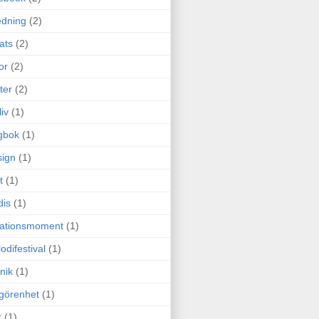
edning
(2)
cats
(2)
or
(2)
ter
(2)
liv
(1)
gbok
(1)
ign
(1)
t
(1)
dis
(1)
itationsmoment
(1)
odifestival
(1)
nik
(1)
görenhet
(1)
r
(1)