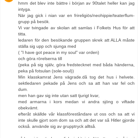
hmm det blev inte bättre i början av 90talet heller kan jag
intyga.
När jag gick i nian var en frireligiös/neohippie/teaterflum-
grupp på besök.
Vi var tvingade av skolan att samlas i Folkets Hus för att
titta.
ledaren för den besökande gruppen skrek att ALLA måste
ställa sig upp och sjunga med
( "I have got peace in my soul" var orden)
och göra rörelserna till
(peka på sig själv, göra fredstecknet med båda händerna,
peka på fotsulan (sole-soul))
Min klasskamrat Jens vägrade.då tog det hus i helvete.
sektledaren pekade på Jens och sa att han var fel och
dum.
men han gav sig inte utan satt tjurigt kvar,
med armarna i kors medan vi andra sjöng o viftade
obekvämt.
efteråt skällde vår klassföreståndare ut oss och sa att vi
inte skulle gjort som dom sa och att det var så Hitler gjorde
också. använde sig av grupptryck alltså.