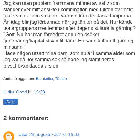
Jag kan utan problem frammana minnet av saliv som
stänker över mitt ansikte i kombination med lukten av tjockt
teatersmink som smälter i värmen från de starka lamporna.
Än idag blir jag förbannad när jag tänker på det. Hur kände
teatergruppens medlemmar efter dagens kulturella gärning?
"Gött! Nu har man förnedrat ännu en osäker
fjortonåring/kapitalistsvin till tårar. En sann kulturell gärning,
minsann!"
Hade någon utsatt mina barn, som nu är i samma ålder som
jag var då, för samma sak så hade jag stämt deras
plyschbyxeklädda arslen.
Andra bloggar om:
Barnkultur
,
70-talet
Ulrika Good
kl.
16:39
Dela
2 kommentarer:
Lisa
28 augusti 2007 kl. 16:33