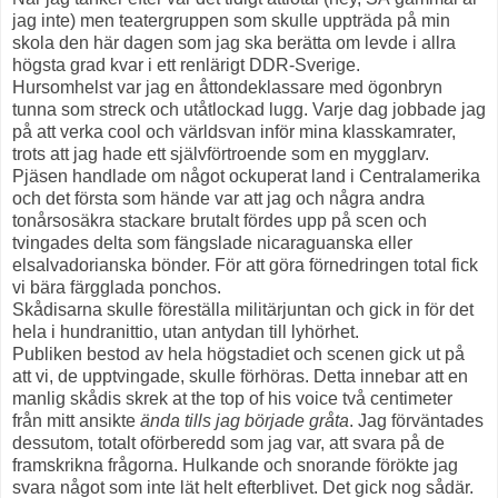
jag inte) men teatergruppen som skulle uppträda på min
skola den här dagen som jag ska berätta om levde i allra
högsta grad kvar i ett renlärigt DDR-Sverige.
Hursomhelst var jag en åttondeklassare med ögonbryn
tunna som streck och utåtlockad lugg. Varje dag jobbade jag
på att verka cool och världsvan inför mina klasskamrater,
trots att jag hade ett självförtroende som en mygglarv.
Pjäsen handlade om något ockuperat land i Centralamerika
och det första som hände var att jag och några andra
tonårsosäkra stackare brutalt fördes upp på scen och
tvingades delta som fängslade nicaraguanska eller
elsalvadorianska bönder. För att göra förnedringen total fick
vi bära färgglada ponchos.
Skådisarna skulle föreställa militärjuntan och gick in för det
hela i hundranittio, utan antydan till lyhörhet.
Publiken bestod av hela högstadiet och scenen gick ut på
att vi, de upptvingade, skulle förhöras. Detta innebar att en
manlig skådis skrek at the top of his voice två centimeter
från mitt ansikte
ända tills jag började gråta
. Jag förväntades
dessutom, totalt oförberedd som jag var, att svara på de
framskrikna frågorna. Hulkande och snorande förökte jag
svara något som inte lät helt efterblivet. Det gick nog sådär.