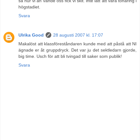
så hur vi än vände oss fick vi skit. inte lätt att vara tonåring i
högstadiet.
Svara
Ulrika Good
28 augusti 2007 kl. 17:07
Makalöst att klassföreståndaren kunde med att påstå att NI
ägnade er åt gruppdryck. Det var ju det sektledarn gjorde,
big time. Usch för att bli tvingad till saker som publik!
Svara