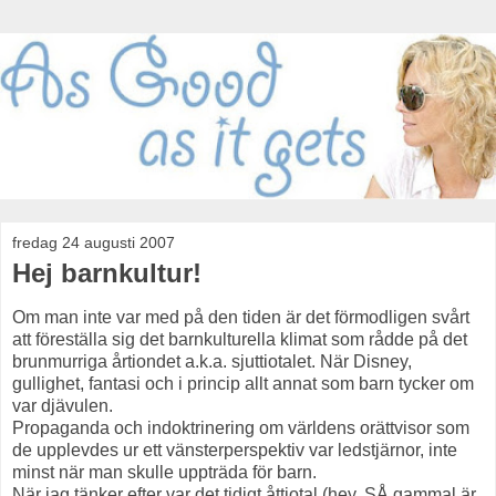
fredag 24 augusti 2007
Hej barnkultur!
Om man inte var med på den tiden är det förmodligen svårt
att föreställa sig det barnkulturella klimat som rådde på det
brunmurriga årtiondet a.k.a. sjuttiotalet. När Disney,
gullighet, fantasi och i princip allt annat som barn tycker om
var djävulen.
Propaganda och indoktrinering om världens orättvisor som
de upplevdes ur ett vänsterperspektiv var ledstjärnor, inte
minst när man skulle uppträda för barn.
När jag tänker efter var det tidigt åttiotal (hey, SÅ gammal är