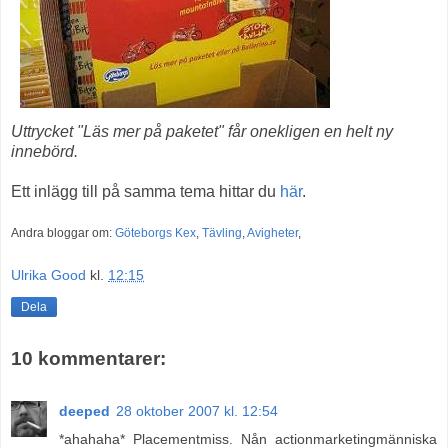
Uttrycket "Läs mer på paketet" får onekligen en helt ny
innebörd.
Ett inlägg till på samma tema hittar du
här
.
Andra bloggar om:
Göteborgs Kex
,
Tävling
,
Avigheter
,
Ulrika Good
kl.
12:15
Dela
10 kommentarer:
deeped
28 oktober 2007 kl. 12:54
*ahahaha* Placementmiss. Nån actionmarketingmänniska