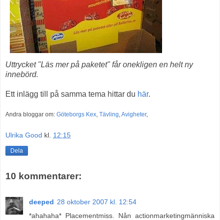
Uttrycket "Läs mer på paketet" får onekligen en helt ny
innebörd.
Ett inlägg till på samma tema hittar du
här
.
Andra bloggar om:
Göteborgs Kex
,
Tävling
,
Avigheter
,
Ulrika Good
kl.
12:15
Dela
10 kommentarer:
deeped
28 oktober 2007 kl. 12:54
*ahahaha* Placementmiss. Nån actionmarketingmänniska