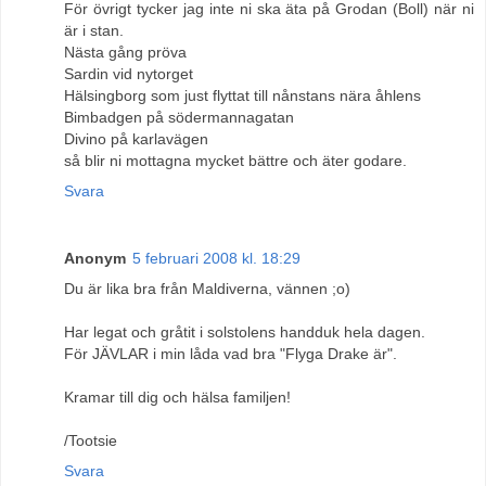
För övrigt tycker jag inte ni ska äta på Grodan (Boll) när ni
är i stan.
Nästa gång pröva
Sardin vid nytorget
Hälsingborg som just flyttat till nånstans nära åhlens
Bimbadgen på södermannagatan
Divino på karlavägen
så blir ni mottagna mycket bättre och äter godare.
Svara
Anonym
5 februari 2008 kl. 18:29
Du är lika bra från Maldiverna, vännen ;o)
Har legat och gråtit i solstolens handduk hela dagen.
För JÄVLAR i min låda vad bra "Flyga Drake är".
Kramar till dig och hälsa familjen!
/Tootsie
Svara