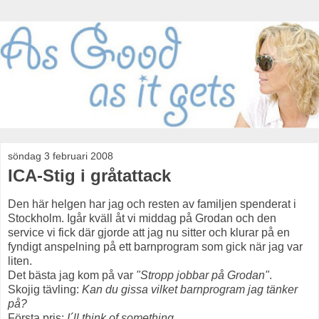
söndag 3 februari 2008
ICA-Stig i gråtattack
Den här helgen har jag och resten av familjen spenderat i
Stockholm. Igår kväll åt vi middag på Grodan och den
service vi fick där gjorde att jag nu sitter och klurar på en
fyndigt anspelning på ett barnprogram som gick när jag var
liten.
Det bästa jag kom på var
"Stropp jobbar på Grodan"
.
Skojig tävling:
Kan du gissa vilket barnprogram jag tänker
på?
Första pris:
I´ll think of something
.