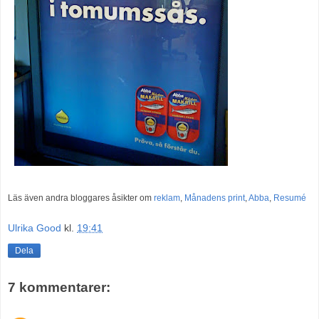
Läs även andra bloggares åsikter om
reklam
,
Månadens print
,
Abba
,
Resumé
Ulrika Good
kl.
19:41
Dela
7 kommentarer: