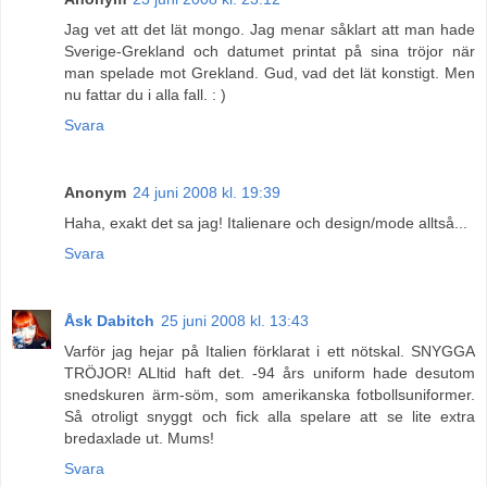
Jag vet att det lät mongo. Jag menar såklart att man hade
Sverige-Grekland och datumet printat på sina tröjor när
man spelade mot Grekland. Gud, vad det lät konstigt. Men
nu fattar du i alla fall. : )
Svara
Anonym
24 juni 2008 kl. 19:39
Haha, exakt det sa jag! Italienare och design/mode alltså...
Svara
Åsk Dabitch
25 juni 2008 kl. 13:43
Varför jag hejar på Italien förklarat i ett nötskal. SNYGGA
TRÖJOR! ALltid haft det. -94 års uniform hade desutom
snedskuren ärm-söm, som amerikanska fotbollsuniformer.
Så otroligt snyggt och fick alla spelare att se lite extra
bredaxlade ut. Mums!
Svara