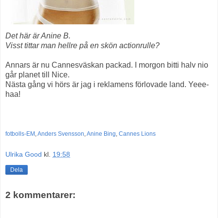
Det här är Anine B.
Visst tittar man hellre på en skön actionrulle?
Annars är nu Cannesväskan packad. I morgon bitti halv nio
går planet till Nice.
Nästa gång vi hörs är jag i reklamens förlovade land. Yeee-
haa!
fotbolls-EM
,
Anders Svensson
,
Anine Bing
,
Cannes Lions
Ulrika Good
kl.
19:58
Dela
2 kommentarer: