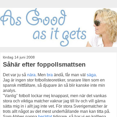
lördag 14 juni 2008
Såhär efter foppollsmattsen
Det var ju så
nära
. Men
bra
ändå, får man väl
säga
.
Jag är ingen stor fotbollsteoretiker, snarare liten som en
spansk mittfältare, så djupare än så blir kanske inte min
analys.
"Vanlig" fotboll lockar mej knappast, men när det vankas
stora och viktiga matcher vaknar jag till liv och vill gärna
sätta mig in i allt jag inte vet. För stora Sverigematcher är
trots allt något av det mest underhållande man kan titta på.
Som Abbes pappa
berättat
tidigare, så har vi en kolllega