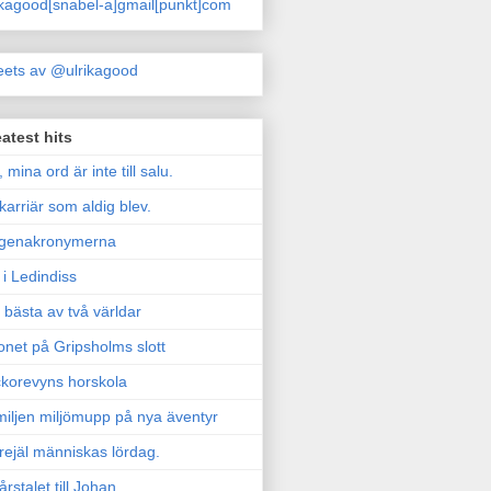
ikagood[snabel-a]gmail[punkt]com
ets av @ulrikagood
atest hits
, mina ord är inte till salu.
karriär som aldig blev.
genakronymerna
i Ledindiss
 bästa av två världar
onet på Gripsholms slott
korevyns horskola
iljen miljömupp på nya äventyr
rejäl människas lördag.
årstalet till Johan