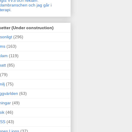
gts VVS och reklam.
lambranschen och jag går i
terapi.
ketter (Under construction)
sonligt
(296)
ams
(163)
klam
(119)
att
(85)
(79)
ilj
(75)
ggvärlden
(63)
ningar
(49)
sik
(46)
SS
(43)
nes Lions
(37)