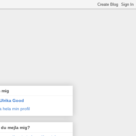
 mig
Ulrika Good
a hela min profil
l du mejla mig?