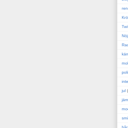
ren
Krö
Twi
Nöj
Ra
kän
mo
poli
int
jul
jäm
mo
sm
hår