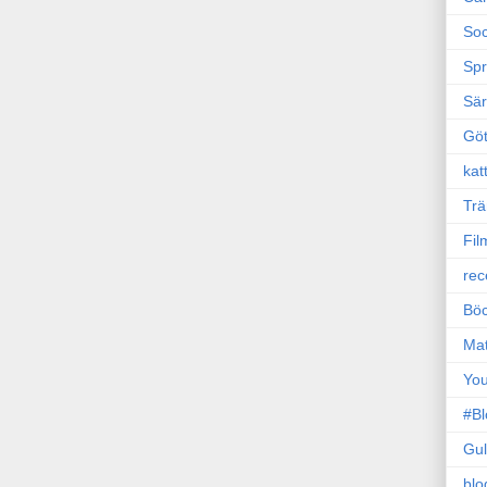
Soc
Sp
Sä
Gö
kat
Trä
Fil
rec
Böc
Ma
Yo
#B
Gul
blo