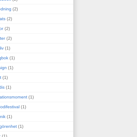
edning
(2)
cats
(2)
or
(2)
ter
(2)
liv
(1)
gbok
(1)
ign
(1)
t
(1)
dis
(1)
itationsmoment
(1)
odifestival
(1)
nik
(1)
görenhet
(1)
r
(1)