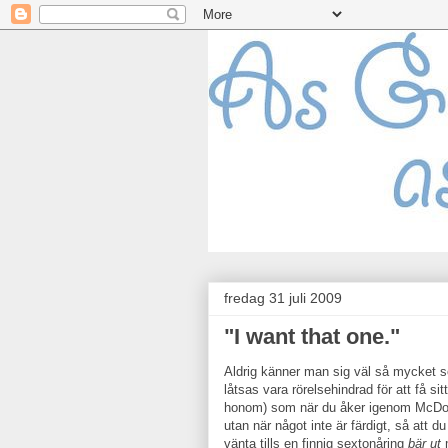
fredag 31 juli 2009
"I want that one."
Aldrig känner man sig väl så mycket
låtsas vara rörelsehindrad för att få sit
honom) som när du åker igenom McDonald
utan när något inte är färdigt, så att d
vänta tills en finnig sextonåring
bär ut
m