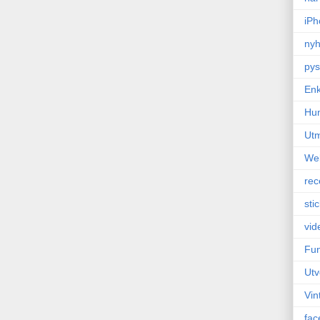
iPh
nyh
pys
Enk
Hu
Ut
We
rec
sti
vid
Fun
Utv
Vin
fac