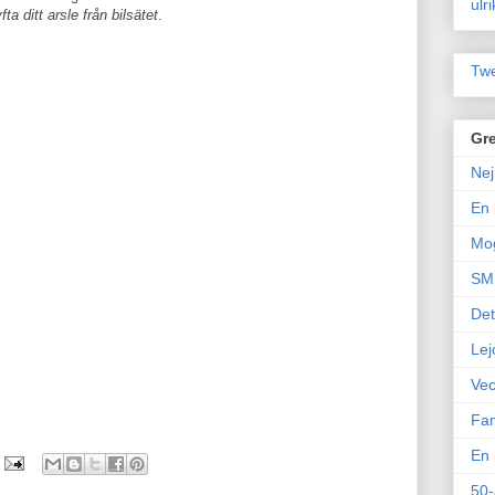
ulr
yfta ditt arsle från bilsätet
.
Twe
Gre
Nej
En 
Mo
SM 
Det
Lej
Vec
Fam
En 
50-