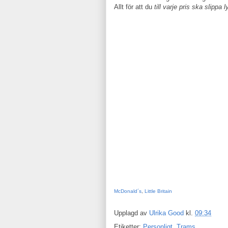
Allt för att du
till varje pris ska slippa l
McDonald´s
,
Little Britain
Upplagd av
Ulrika Good
kl.
09:34
Etiketter:
Personligt
,
Trams