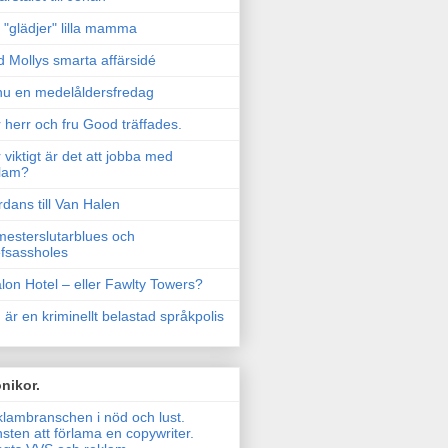
"glädjer" lilla mamma
 Mollys smarta affärsidé
u en medelåldersfredag
 herr och fru Good träffades.
 viktigt är det att jobba med
lam?
rdans till Van Halen
esterslutarblues och
fsassholes
lon Hotel – eller Fawlty Towers?
 är en kriminellt belastad språkpolis
nikor.
lambranschen i nöd och lust.
sten att förlama en copywriter.