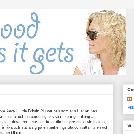
Om
Vis
 som
Andy
i Little Britain (du vet han som är så lat att han
ta i rullstol och ha personlig assistent som gör allting åt
´s drive-thru. Inte när du får din burgare direkt vid luckan,
Vil
u får åka och ställa sig på en parkeringsruta och sitta i bilen och
aten till dig.