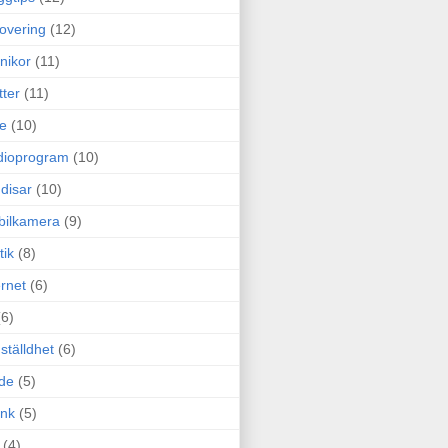
overing
(12)
nikor
(11)
tter
(11)
e
(10)
dioprogram
(10)
disar
(10)
bilkamera
(9)
tik
(8)
ernet
(6)
(6)
ställdhet
(6)
de
(5)
ink
(5)
(4)