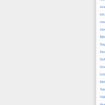
inr
lol
res
väx
Båt
Da
Des
Dof
Go
Irr
Mel
Tek
Väl
dju