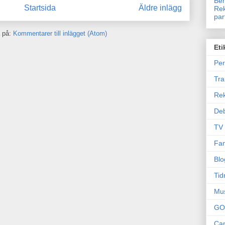
Ben
Startsida
Äldre inlägg
Rek
par
 på:
Kommentarer till inlägget (Atom)
Eti
Per
Tr
Re
Deb
TV
Fam
Blo
Tid
Mu
GO
Can