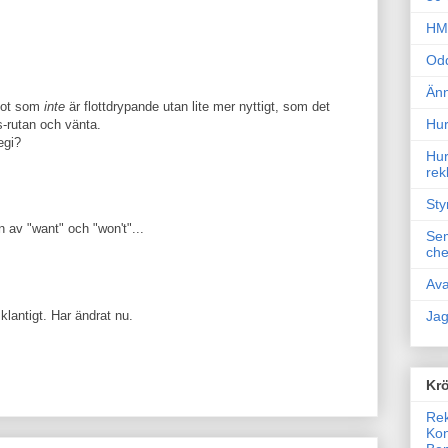
HM 
Odd
Änn
ågot som
inte
är flottdrypande utan lite mer nyttigt, som det
Hur
ms-rutan och vänta.
egi?
Hur
rek
Sty
 av "want" och "won't"...
Sem
che
Ava
klantigt. Har ändrat nu.
Jag
Krö
Rek
Kon