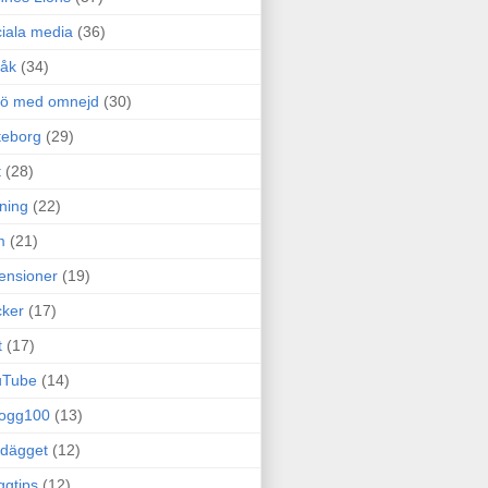
iala media
(36)
råk
(34)
rö med omnejd
(30)
teborg
(29)
t
(28)
ning
(22)
m
(21)
ensioner
(19)
ker
(17)
t
(17)
uTube
(14)
logg100
(13)
dägget
(12)
ggtips
(12)