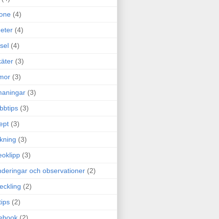
one
(4)
eter
(4)
sel
(4)
äter
(3)
mor
(3)
maningar
(3)
bbtips
(3)
ept
(3)
ckning
(3)
eoklipp
(3)
deringar och observationer
(2)
eckling
(2)
tips
(2)
ebook
(2)