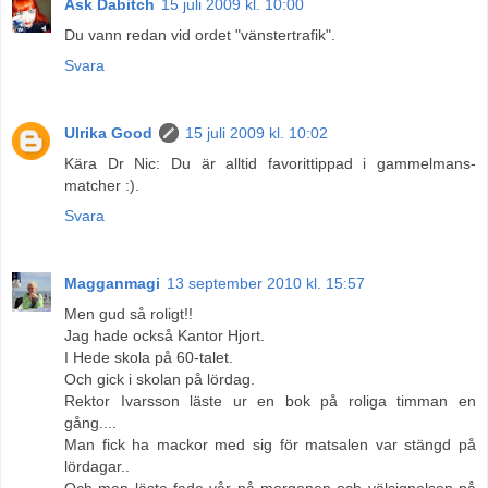
Åsk Dabitch
15 juli 2009 kl. 10:00
Du vann redan vid ordet "vänstertrafik".
Svara
Ulrika Good
15 juli 2009 kl. 10:02
Kära Dr Nic: Du är alltid favorittippad i gammelmans-
matcher :).
Svara
Magganmagi
13 september 2010 kl. 15:57
Men gud så roligt!!
Jag hade också Kantor Hjort.
I Hede skola på 60-talet.
Och gick i skolan på lördag.
Rektor Ivarsson läste ur en bok på roliga timman en
gång....
Man fick ha mackor med sig för matsalen var stängd på
lördagar..
Och man läste fade vår på morgonen och välsignelsen på