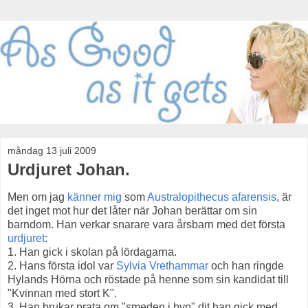
måndag 13 juli 2009
Urdjuret Johan.
Men om jag
känner mig
som
Australopithecus afarensis
, är
det inget mot hur det låter när Johan berättar om sin
barndom. Han verkar snarare vara årsbarn med det första
urdjuret
:
1. Han gick i skolan på lördagarna.
2. Hans första idol var
Sylvia Vrethammar
och han ringde
Hylands Hörna och röstade på henne som sin kandidat till
"Kvinnan med stort K".
3. Han brukar prata om "smeden i byn" dit han gick med