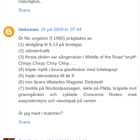
naturligtvis....
Svara
Unknown
15 juli 2009 kl. 07:44
Dr Nic ungdom (f.1960) präglades av
(1) skolgång kl 9-13 på lördagar,
(2) vänstertrafik
(3) första idolen var sångerskan i Middle of the Road *snyft*
Chirpy Chirpy Chirp Chirp.......
(4) köpte mjölk i bruna glasflaskor med foliekapsyl
(5) hade räknesticka till åk 9
(6) min lärare tilltalades Magister Dickstedt
(7) bodde på Nordostpassagen, lekte på Plikta, krigade mot
granngården och cyklade Crescenst Rodeo med
easyriderstyre och växelspak på ramen
Är jag med i matchen?
Svara