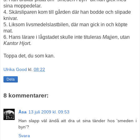
sina moppedelar.
4. Skärsliparen kom till gården där han bodde och slipade
knivar.
5. Liksom livsmedelslastbilen, där man gick in och köpte
mat.
6. Hans lärare i lågstadet skulle inte tituleras
Majjen
, utan
Kantor Hjort
.
Toppa det, du som kan.
Ulrika Good
kl.
08:22
Dela
8 kommentarer:
Åsa
13 juli 2009 kl. 09:53
Han slapp väl ändå att dra ut sina tänder hos 'smeden i
byn'?
Svara