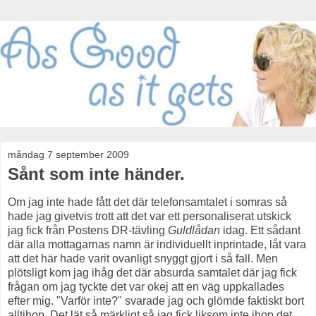
måndag 7 september 2009
Sånt som inte händer.
Om jag inte hade fått det där telefonsamtalet i somras så
hade jag givetvis trott att det var ett personaliserat utskick
jag fick från Postens DR-tävling
Guldlådan
idag. Ett sådant
där alla mottagarnas namn är individuellt inprintade, låt vara
att det här hade varit ovanligt snyggt gjort i så fall. Men
plötsligt kom jag ihåg det där absurda samtalet där jag fick
frågan om jag tyckte det var okej att en väg uppkallades
efter mig. "Varför inte?" svarade jag och glömde faktiskt bort
alltihop. Det lät så märkligt så jag fick liksom inte ihop det.