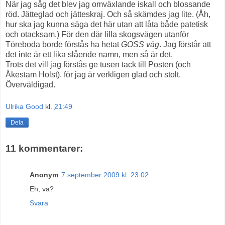
När jag såg det blev jag omväxlande iskall och blossande
röd. Jätteglad och jätteskraj. Och så skämdes jag lite. (Åh,
hur ska jag kunna säga det här utan att låta både patetisk
och otacksam.) För den där lilla skogsvägen utanför
Töreboda borde förstås ha hetat
GOSS väg
. Jag förstår att
det inte är ett lika slående namn, men så är det.
Trots det vill jag förstås ge tusen tack till Posten (och
Åkestam Holst), för jag är verkligen glad och stolt.
Överväldigad.
Ulrika Good
kl.
21:49
Dela
11 kommentarer:
Anonym
7 september 2009 kl. 23:02
Eh, va?
Svara